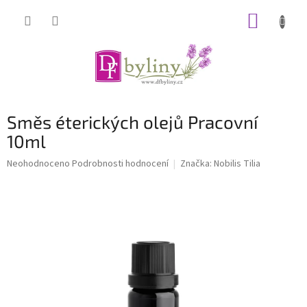
Přejít
NÁKUP
na
obsah
KOŠÍK
Směs éterických olejů Pracovní
10ml
Průměrné
Neohodnoceno
Podrobnosti hodnocení
Značka:
Nobilis Tilia
hodnocení
produktu
je
0,0
z
5
hvězdiček.