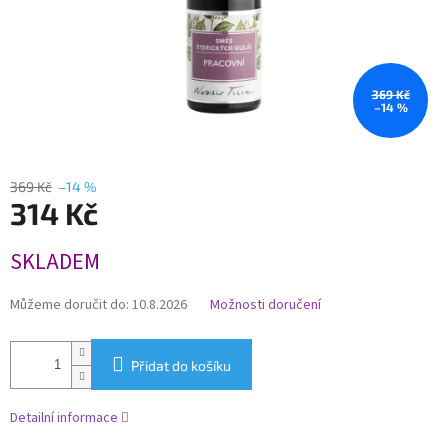
369 Kč
–14 %
369 Kč
–14 %
314 Kč
Měrná
SKLADEM
cena:
Můžeme doručit do:
10.8.2026
Možnosti doručení
Přidat do košíku
Detailní informace