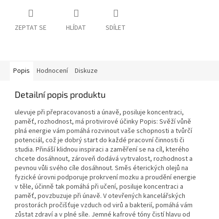
ZEPTAT SE
HLÍDAT
SDÍLET
Popis
Hodnocení
Diskuze
Detailní popis produktu
ulevuje při přepracovanosti a únavě, posiluje koncentraci,
paměť, rozhodnost, má protivirové účinky Popis: Svěží vůně
plná energie vám pomáhá rozvinout vaše schopnosti a tvůrčí
potenciál, což je dobrý start do každé pracovní činnosti či
studia. Přináší klidnou inspiraci a zaměření se na cíl, kterého
chcete dosáhnout, zároveň dodává vytrvalost, rozhodnost a
pevnou vůli svého cíle dosáhnout. Směs éterických olejů na
fyzické úrovni podporuje prokrvení mozku a proudění energie
v těle, účinně tak pomáhá při učení, posiluje koncentraci a
paměť, povzbuzuje při únavě. V otevřených kancelářských
prostorách pročišťuje vzduch od virů a bakterií, pomáhá vám
zůstat zdraví a v plné síle. Jemné kafrové tóny čistí hlavu od