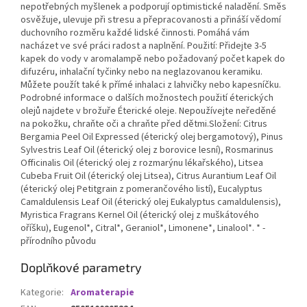
nepotřebných myšlenek a podporují optimistické naladění. Směs
osvěžuje, ulevuje při stresu a přepracovanosti a přináší vědomí
duchovního rozměru každé lidské činnosti. Pomáhá vám
nacházet ve své práci radost a naplnění. Použití: Přidejte 3-5
kapek do vody v aromalampě nebo požadovaný počet kapek do
difuzéru, inhalační tyčinky nebo na neglazovanou keramiku.
Můžete použít také k přímé inhalaci z lahvičky nebo kapesníčku.
Podrobné informace o dalších možnostech použití éterických
olejů najdete v brožuře Éterické oleje. Nepoužívejte neředěné
na pokožku, chraňte oči a chraňte před dětmi.Složení: Citrus
Bergamia Peel Oil Expressed (éterický olej bergamotový), Pinus
Sylvestris Leaf Oil (éterický olej z borovice lesní), Rosmarinus
Officinalis Oil (éterický olej z rozmarýnu lékařského), Litsea
Cubeba Fruit Oil (éterický olej Litsea), Citrus Aurantium Leaf Oil
(éterický olej Petitgrain z pomerančového listí), Eucalyptus
Camaldulensis Leaf Oil (éterický olej Eukalyptus camaldulensis),
Myristica Fragrans Kernel Oil (éterický olej z muškátového
oříšku), Eugenol*, Citral*, Geraniol*, Limonene*, Linalool*. * -
přírodního původu
Doplňkové parametry
Kategorie
:
Aromaterapie