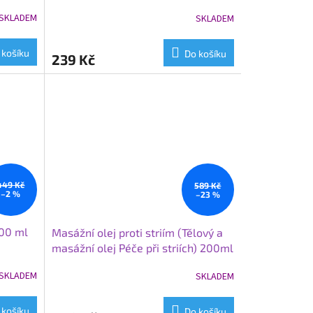
SKLADEM
SKLADEM
 košíku
Do košíku
239 Kč
449 Kč
589 Kč
–2 %
–23 %
200 ml
Masážní olej proti striím (Tělový a
masážní olej Péče při striích) 200ml
SKLADEM
SKLADEM
 košíku
Do košíku