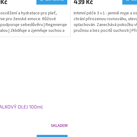
 Kč
439 Kč
je
5,0
osvěžení a hydratace pro pleť,
Intimní péče 3 v 1 - jemně myje a o
z
nie pro ženské emoce. Růžové
chrání přirozenou rovnováhu, ulevu
5
podporuje sebedůvěru | Regeneruje
oplachován. Zanechává pokožku v
hvězdiček.
ralou | Zklidňuje a zjemňuje suchou a
pružnou a bez pocitů suchosti | Přis
 pleť, |...
ALKOVÝ OLEJ 100ml
SKLADEM