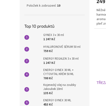
249
Položek k zobrazení:
10
Něžné 
harmo
aroma 
pleť z
Top 10 produktů
citlivou
GYNEX 3 x 30 ml
1 247 Kč
HYALURONOVÉ SÉRUM 50 ml
759 Kč
ENERGY REGALEN 3 x 30 ml
1 247 Kč
ENERGY GYNEX 30 ML +
CYTOVITAL KRÉM 50 ML
700 Kč
TŘEZ
Kojenecký olej na zoubky
Jakoubek 10ml
135 Kč
ENERGY GYNEX 30 ML
453 Kč