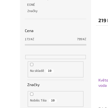
EONÉ
Značky
219 
Cena
173
Kč
799
Kč
Na skladě
10
Květo
Značky
voda 
Nobilis Tilia
10