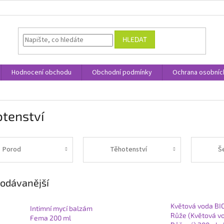
HLEDAT
Hodnocení obchodu
Obchodní podmínky
Ochrana osobníc
otenství
Porod
Těhotenství
Š
odávanější
Květová voda BI
Intimní mycí balzám
Růže (Květová v
Fema 200 ml