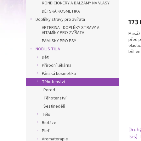
KONDICIONÉRY A BALZÁMY NA VLASY
DĚTSKÁ KOSMETIKA
Doplňky stravy pro zvířata
173 
VETERINA - DOPLŇKY STRAVY A
VITAMÍNY PRO ZVÍŘATA
Masáž
před p
PAMLSKY PRO PSY
elastic
NOBILIS TILIA
během
Děti
tlaku.
Přírodní lékárna
Pánská kosmetika
Těhotenství
Porod
Těhotenství
Šestinedělí
Tělo
Biofáze
Druhý
Pleť
Isis)
Aromaterapie