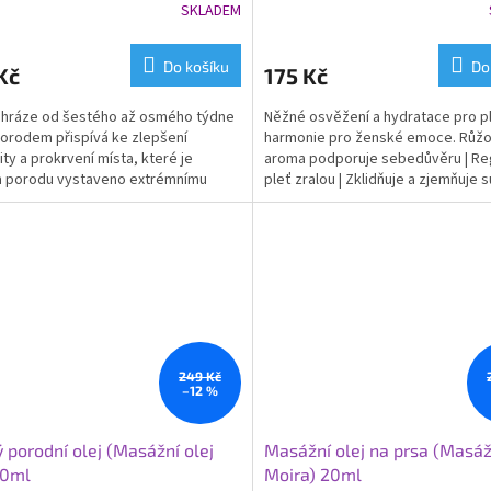
SKLADEM
Do košíku
Do
Kč
175 Kč
 hráze od šestého až osmého týdne
Něžné osvěžení a hydratace pro p
orodem přispívá ke zlepšení
harmonie pro ženské emoce. Růž
ity a prokrvení místa, které je
aroma podporuje sebedůvěru | Re
 porodu vystaveno extrémnímu
pleť zralou | Zklidňuje a zjemňuje 
 Vláčná a dobře prokrvená...
citlivou pleť, |...
249 Kč
–12 %
 porodní olej (Masážní olej
Masážní olej na prsa (Masáž
 10ml
Moira) 20ml