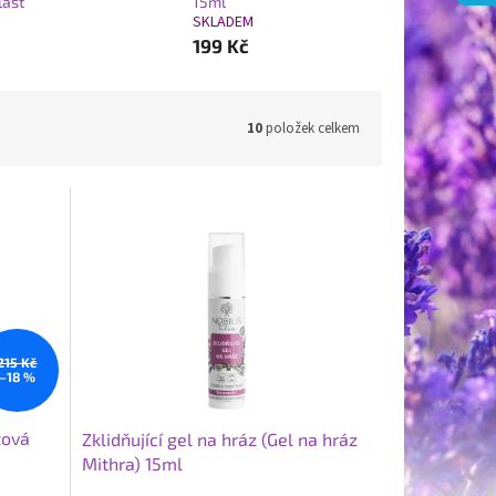
last
15ml
SKLADEM
199 Kč
10
položek celkem
215 Kč
–18 %
tová
Zklidňující gel na hráz (Gel na hráz
Mithra) 15ml