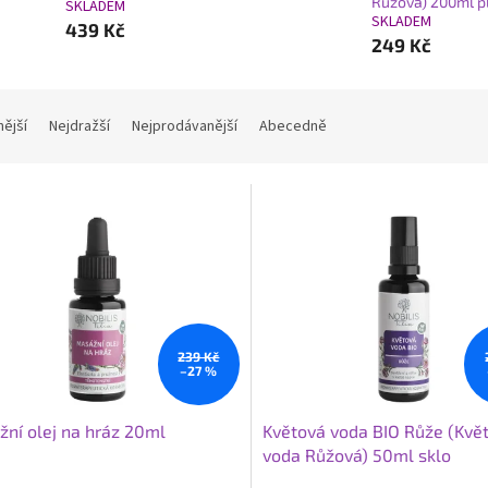
Růžová) 200ml p
SKLADEM
SKLADEM
439 Kč
249 Kč
nější
Nejdražší
Nejprodávanější
Abecedně
239 Kč
–27 %
ní olej na hráz 20ml
Květová voda BIO Růže (Kvě
voda Růžová) 50ml sklo