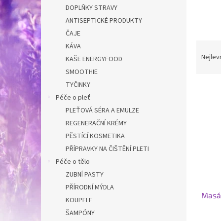
n
DOPLŇKY STRAVY
e
ANTISEPTICKÉ PRODUKTY
l
ČAJE
Ř
KÁVA
a
Nejlev
KAŠE ENERGYFOOD
z
SMOOTHIE
e
TYČINKY
V
n
Péče o pleť
ý
í
p
p
PLEŤOVÁ SÉRA A EMULZE
i
r
REGENERAČNÍ KRÉMY
s
o
PĚSTÍCÍ KOSMETIKA
p
d
PŘÍPRAVKY NA ČIŠTĚNÍ PLETI
r
u
Péče o tělo
o
k
d
ZUBNÍ PASTY
t
u
ů
PŘÍRODNÍ MÝDLA
Masáž
k
KOUPELE
t
ŠAMPÓNY
ů