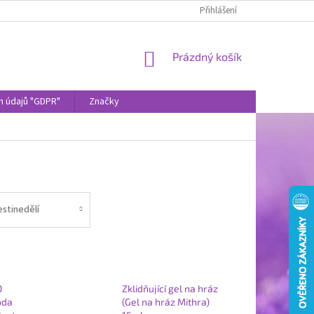
Přihlášení
NÁKUPNÍ
Prázdný košík
KOŠÍK
h údajů "GDPR"
Značky
estinedělí
O
Zklidňující gel na hráz
oda
(Gel na hráz Mithra)