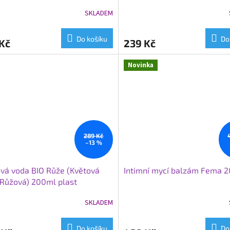
SKLADEM
Průměrné
hodnocení
produktu
Do košíku
Do
Kč
239 Kč
je
5,0
z
Novinka
5
hvězdiček.
289 Kč
–13 %
vá voda BIO Růže (Květová
Intimní mycí balzám Fema 
Růžová) 200ml plast
SKLADEM
Průměrné
hodnocení
produktu
Do košíku
Do