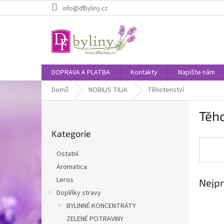
Přejít
info@dfbyliny.cz
na
obsah
DOPRAVA A PLATBA
Kontakty
Napište nám
Domů
NOBILIS TILIA
Těhotenství
P
Těh
o
Přeskočit
s
Kategorie
kategorie
t
r
Ostatní
a
Aromatica
n
Leros
Nejpr
n
í
Doplňky stravy
p
BYLINNÉ KONCENTRÁTY
a
ZELENÉ POTRAVINY