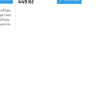
449 Kč
svěžuje,
je i bez
láčnou,
pívá k...