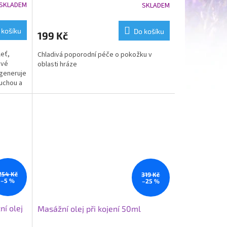
SKLADEM
SKLADEM
 košíku
Do košíku
199 Kč
leť,
Chladivá poporodní péče o pokožku v
ové
oblasti hráze
generuje
suchou a
254 Kč
319 Kč
–5 %
–25 %
ní olej
Masážní olej při kojení 50ml