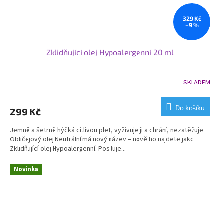
329 Kč
–9 %
Zklidňující olej Hypoalergenní 20 ml
SKLADEM
Do košíku
299 Kč
Jemně a šetrně hýčká citlivou pleť, vyživuje ji a chrání, nezatěžuje
Obličejový olej Neutrální má nový název – nově ho najdete jako
Zklidňující olej Hypoalergenní. Posiluje...
Novinka