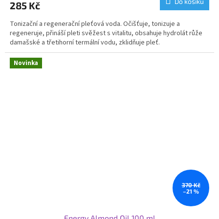
Do košíku
285 Kč
je
5,0
Tonizační a regenerační pleťová voda. Očišťuje, tonizuje a
z
regeneruje, přináší pleti svěžest s vitalitu, obsahuje hydrolát růže
5
damašské a třetihorní termální vodu, zklidňuje pleť.
hvězdiček.
Novinka
370 Kč
–21 %
Energy Almond Oil 100 ml