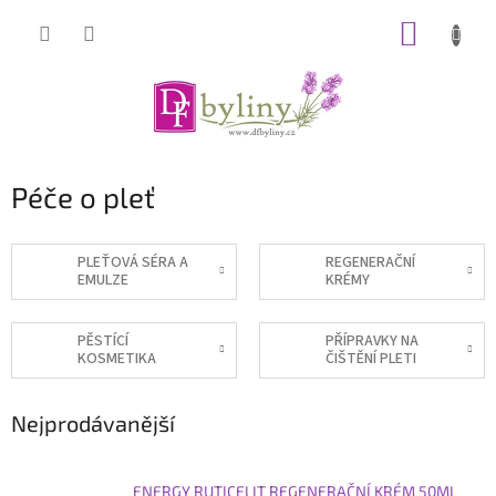
Přejít
NÁKUP
na
obsah
KOŠÍK
Péče o pleť
PLEŤOVÁ SÉRA A
REGENERAČNÍ
EMULZE
KRÉMY
PĚSTÍCÍ
PŘÍPRAVKY NA
KOSMETIKA
ČIŠTĚNÍ PLETI
Nejprodávanější
ENERGY RUTICELIT REGENERAČNÍ KRÉM 50ML