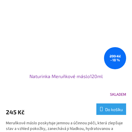
299 Kč
–18 %
Naturinka Meruňkové máslo120ml
SKLADEM
Do košíku
245 Kč
Meruňkové máslo poskytuje jemnou a účinnou péči, která zlepšuje
stav a vzhled pokožky, zanechává ji hladkou, hydratovanou a