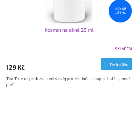
169 Kč
–23 %
Kosmín na akné 25 ml
SKLADEM
Do košíku
129 Kč
Tea Tree oil proti zanícení šalvěj pro zklidnění a hojení čistá a jemná
pleť