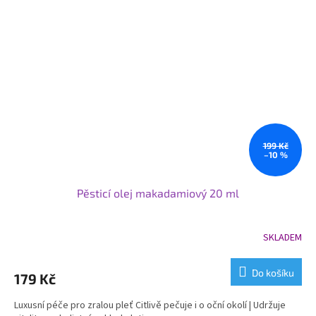
199 Kč
–10 %
Pěsticí olej makadamiový 20 ml
SKLADEM
Do košíku
179 Kč
Luxusní péče pro zralou pleť Citlivě pečuje i o oční okolí | Udržuje