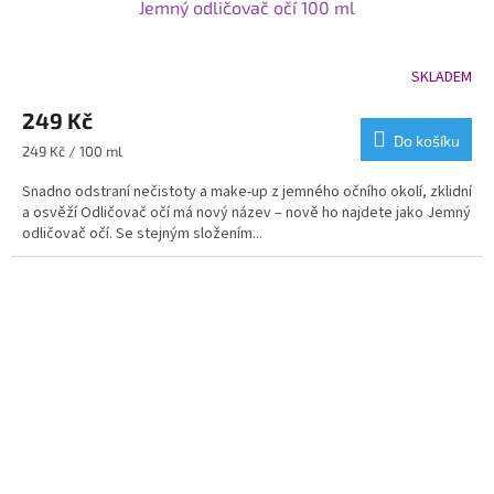
Jemný odličovač očí 100 ml
SKLADEM
249 Kč
Do košíku
Měrná
249 Kč / 100 ml
cena:
Snadno odstraní nečistoty a make-up z jemného očního okolí, zklidní
a osvěží Odličovač očí má nový název – nově ho najdete jako Jemný
odličovač očí. Se stejným složením...