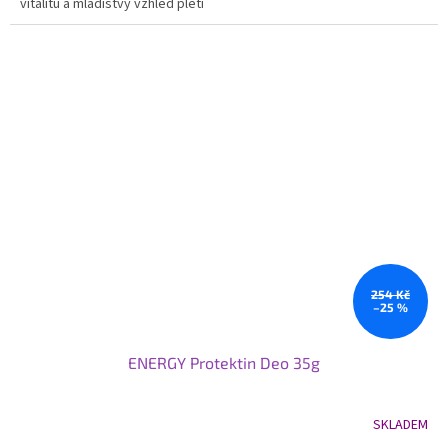
vitalitu a mladistvý vzhled pleti
254 Kč
–25 %
ENERGY Protektin Deo 35g
SKLADEM
Průměrné
hodnocení