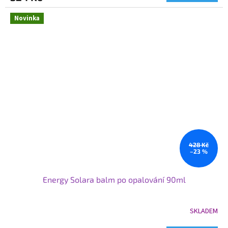
5,0
z
Novinka
5
hvězdiček.
428 Kč
–23 %
Energy Solara balm po opalování 90ml
SKLADEM