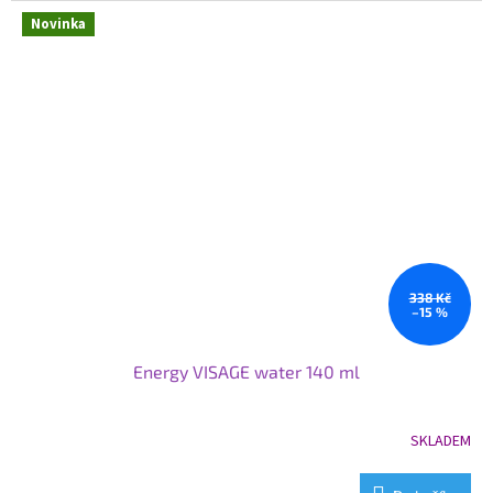
Novinka
338 Kč
–15 %
Energy VISAGE water 140 ml
SKLADEM
Průměrné
hodnocení
produktu