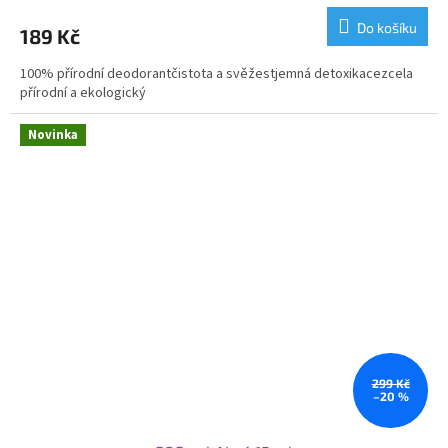
produktu
Do košíku
189 Kč
je
5,0
100% přírodní deodorantčistota a svěžestjemná detoxikacezcela
z
přírodní a ekologický
5
hvězdiček.
Novinka
299 Kč
–20 %