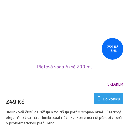
259 Kč
–3 %
Pleťová voda Akné 200 ml
SKLADEM
Průměrné
hodnocení
produktu
Do košíku
249 Kč
je
5,0
Hloubkově čistí, osvěžuje a zklidňuje pleť s projevy akné. Éterický
z
olej z hřebíčku má antimikrobiální účinky, které účinně působí v péči
5
o problematickou pleť. Jeho...
hvězdiček.