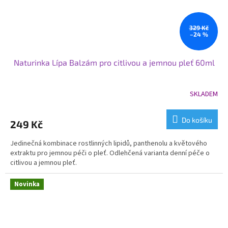
329 Kč
–24 %
Naturinka Lípa Balzám pro citlivou a jemnou pleť 60ml
SKLADEM
Do košíku
249 Kč
Jedinečná kombinace rostlinných lipidů, panthenolu a květového
extraktu pro jemnou péči o pleť. Odlehčená varianta denní péče o
citlivou a jemnou pleť.
Novinka