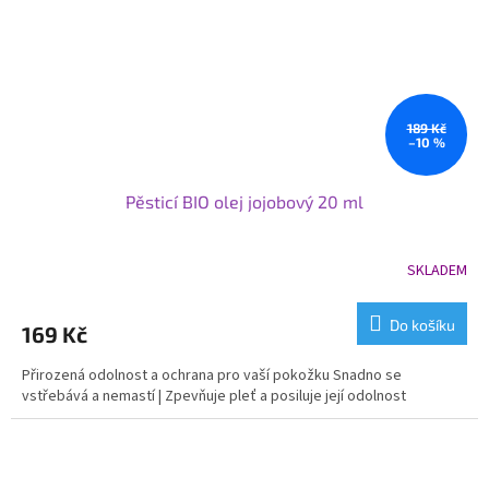
189 Kč
–10 %
Pěsticí BIO olej jojobový 20 ml
SKLADEM
Do košíku
169 Kč
Přirozená odolnost a ochrana pro vaší pokožku Snadno se
vstřebává a nemastí | Zpevňuje pleť a posiluje její odolnost