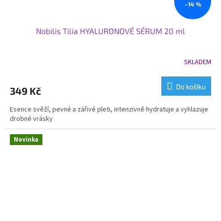
–14 %
Nobilis Tilia HYALURONOVÉ SÉRUM 20 ml
SKLADEM
Průměrné
hodnocení
produktu
Do košíku
349 Kč
je
5,0
Esence svěží, pevné a zářivé pleti, intenzivně hydratuje a vyhlazuje
z
drobné vrásky
5
hvězdiček.
Novinka