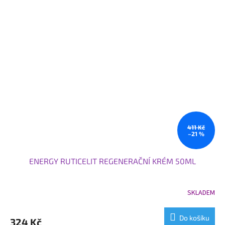
411 Kč
–21 %
ENERGY RUTICELIT REGENERAČNÍ KRÉM 50ML
SKLADEM
Průměrné
hodnocení
produktu
Do košíku
324 Kč
je