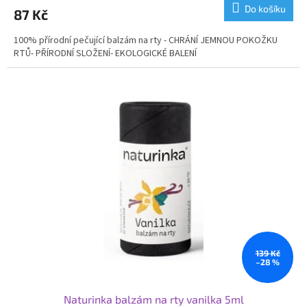
produktu
Do košíku
87 Kč
je
5,0
100% přírodní pečující balzám na rty - CHRÁNÍ JEMNOU POKOŽKU
z
RTŮ- PŘÍRODNÍ SLOŽENÍ- EKOLOGICKÉ BALENÍ
5
hvězdiček.
139 Kč
–28 %
Naturinka balzám na rty vanilka 5ml