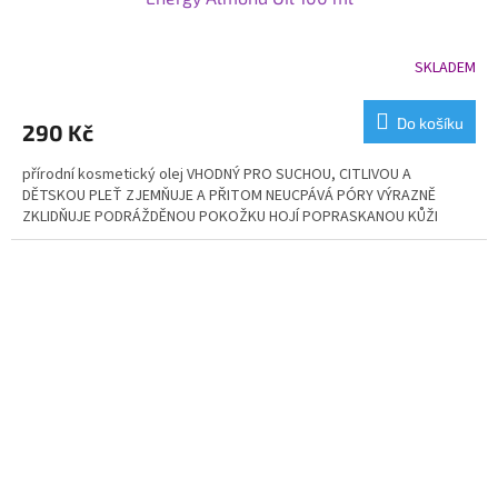
SKLADEM
Průměrné
hodnocení
produktu
Do košíku
290 Kč
je
5,0
přírodní kosmetický olej VHODNÝ PRO SUCHOU, CITLIVOU A
z
DĚTSKOU PLEŤ ZJEMŇUJE A PŘITOM NEUCPÁVÁ PÓRY VÝRAZNĚ
5
ZKLIDŇUJE PODRÁŽDĚNOU POKOŽKU HOJÍ POPRASKANOU KŮŽI
hvězdiček.