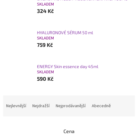
SKLADEM
324 Kč
HYALURONOVÉ SÉRUM 50 ml
SKLADEM
759 Kč
ENERGY Skin essence day 45ml
SKLADEM
590 Kč
Ř
a
Nejlevnější
Nejdražší
Nejprodávanější
Abecedně
z
e
n
Cena
í