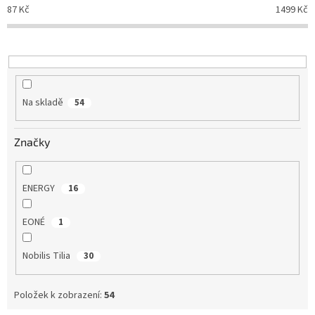
p
87
Kč
1499
Kč
r
o
d
u
k
t
Na skladě
54
ů
Značky
ENERGY
16
EONÉ
1
Nobilis Tilia
30
Položek k zobrazení:
54