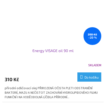
390 Kč
–20 %
Energy VISAGE oil 90 ml
SKLADEM
Průměrné
hodnocení
produktu
Do košíku
310 Kč
je
4,9
přírodní odličovací olej PŘIROZENÁ OČISTA PLETI ODSTRANĚNÍ
z
BAKTERIÍ, MAZU A NEČISTOT ZACHOVÁNÍ HYDROLIPIDOVÉHO FILMU
5
FUNKČNÍ I NA VODĚODOLNÁ LÍČIDLA PŘÍRODNÍ...
hvězdiček.