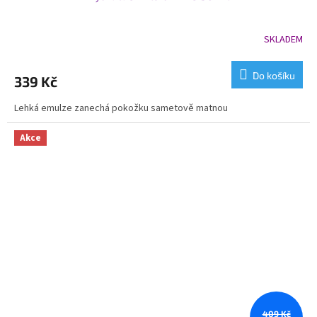
SKLADEM
Do košíku
339 Kč
Lehká emulze zanechá pokožku sametově matnou
Akce
409 Kč