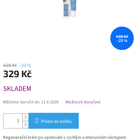
428 Kč
–23 %
428 Kč
–23 %
329 Kč
Měrná
SKLADEM
cena:
Můžeme doručit do:
11.8.2026
Možnosti doručení
Přidat do košíku
Regenerační krém po opalování s rychlým a intenzivním nástupem