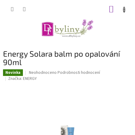
Přejít
NÁKUP
na
obsah
KOŠÍK
Energy Solara balm po opalování
90ml
Průměrné
Neohodnoceno
Podrobnosti hodnocení
Novinka
hodnocení
Značka:
ENERGY
produktu
je
0,0
z
5
hvězdiček.