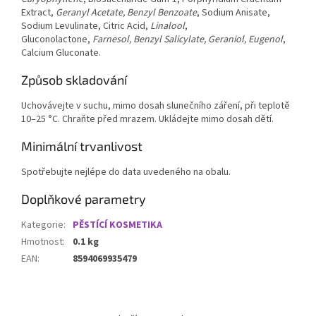
Extract,
Geranyl Acetate, Benzyl Benzoate
, Sodium Anisate,
Sodium Levulinate, Citric Acid,
Linalool
,
Gluconolactone,
Farnesol, Benzyl Salicylate, Geraniol, Eugenol
,
Calcium Gluconate.
Způsob skladování
Uchovávejte v suchu, mimo dosah slunečního záření, při teplotě
10–25 °C. Chraňte před mrazem. Ukládejte mimo dosah dětí.
Minimální trvanlivost
Spotřebujte nejlépe do data uvedeného na obalu.
Doplňkové parametry
Kategorie
:
PĚSTÍCÍ KOSMETIKA
Hmotnost
:
0.1 kg
EAN
:
8594069935479
Z
á