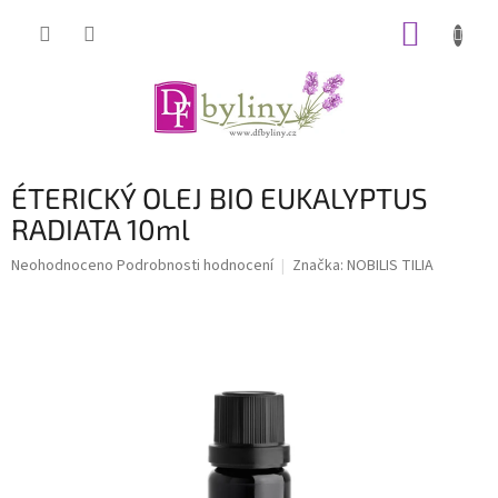
Přejít
NÁKUP
na
obsah
KOŠÍK
ÉTERICKÝ OLEJ BIO EUKALYPTUS
RADIATA 10ml
Průměrné
Neohodnoceno
Podrobnosti hodnocení
Značka:
NOBILIS TILIA
hodnocení
produktu
je
0,0
z
5
hvězdiček.