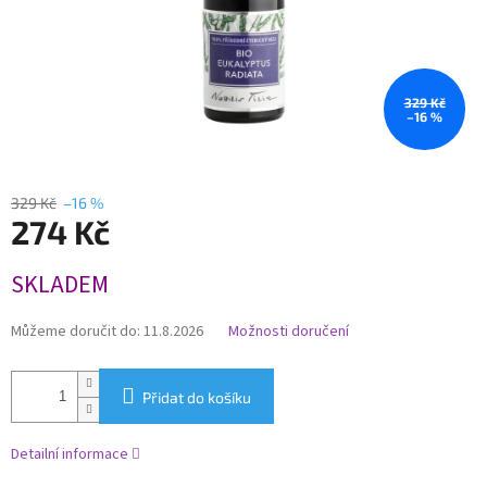
329 Kč
–16 %
329 Kč
–16 %
274 Kč
Měrná
SKLADEM
cena:
Můžeme doručit do:
11.8.2026
Možnosti doručení
Přidat do košíku
Detailní informace