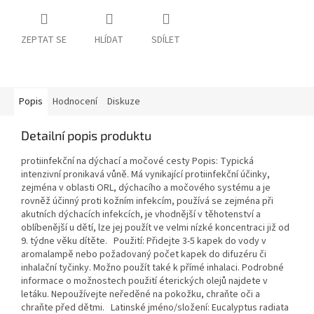
ZEPTAT SE
HLÍDAT
SDÍLET
Popis
Hodnocení
Diskuze
Detailní popis produktu
protiinfekční na dýchací a močové cesty Popis: Typická
intenzivní pronikavá vůně. Má vynikající protiinfekční účinky,
zejména v oblasti ORL, dýchacího a močového systému a je
rovněž účinný proti kožním infekcím, používá se zejména při
akutních dýchacích infekcích, je vhodnější v těhotenství a
oblíbenější u dětí, lze jej použít ve velmi nízké koncentraci již od
9. týdne věku dítěte. Použití: Přidejte 3-5 kapek do vody v
aromalampě nebo požadovaný počet kapek do difuzéru či
inhalační tyčinky. Možno použít také k přímé inhalaci. Podrobné
informace o možnostech použití éterických olejů najdete v
letáku. Nepoužívejte neředěné na pokožku, chraňte oči a
chraňte před dětmi. Latinské jméno/složení: Eucalyptus radiata