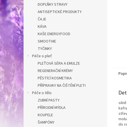
n
DOPLŇKY STRAVY
e
ANTISEPTICKÉ PRODUKTY
l
ČAJE
KÁVA
KAŠE ENERGYFOOD
SMOOTHIE
TYČINKY
Péče o pleť
PLEŤOVÁ SÉRA A EMULZE
REGENERAČNÍ KRÉMY
Popi
PĚSTÍCÍ KOSMETIKA
PŘÍPRAVKY NA ČIŠTĚNÍ PLETI
Det
Péče o tělo
ZUBNÍ PASTY
silně
PŘÍRODNÍ MÝDLA
kafru
stře
KOUPELE
molus
ŠAMPÓNY
do v