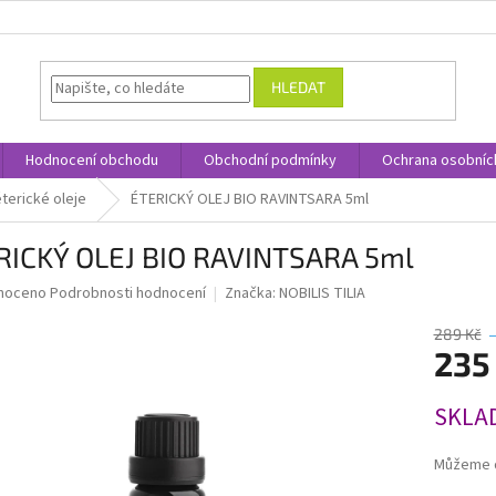
HLEDAT
Hodnocení obchodu
Obchodní podmínky
Ochrana osobníc
terické oleje
ÉTERICKÝ OLEJ BIO RAVINTSARA 5ml
RICKÝ OLEJ BIO RAVINTSARA 5ml
né
noceno
Podrobnosti hodnocení
Značka:
NOBILIS TILIA
ní
u
289 Kč
235
Měrná
SKLA
cena:
ek.
Můžeme d