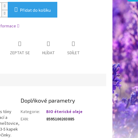
Přidat do košíku
informace
ZEPTAT SE
HLÍDAT
SDÍLET
Doplňkové parametry
 s tóny
Kategorie
:
BIO éterické oleje
ací a
EAN
:
8595100203885
 neštovice,
e 3-5 kapek
činky.