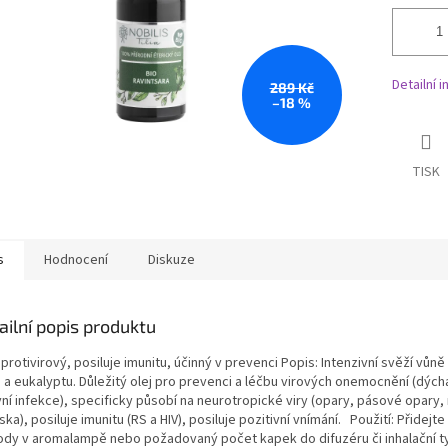
Detailní 
289 Kč
–18 %
TISK
s
Hodnocení
Diskuze
ailní popis produktu
 protivirový, posiluje imunitu, účinný v prevenci Popis: Intenzivní svěží vůně
 a eukalyptu. Důležitý olej pro prevenci a léčbu virových onemocnění (dých
vní infekce), specificky působí na neurotropické viry (opary, pásové opary,
ka), posiluje imunitu (RS a HIV), posiluje pozitivní vnímání. Použití: Přidejt
ody v aromalampě nebo požadovaný počet kapek do difuzéru či inhalační ty