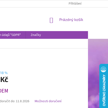
Přihlášení
NÁKUPNÍ
Prázdný košík
KOŠÍK
h údajů "GDPR"
Značky
–18 %
 Kč
DEM
oručit do:
11.8.2026
Možnosti doručení