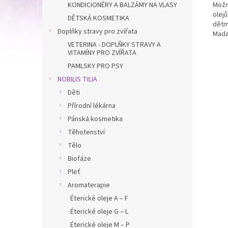
KONDICIONÉRY A BALZÁMY NA VLASY
Možn
olej
DĚTSKÁ KOSMETIKA
dětm
Doplňky stravy pro zvířata
Mada
VETERINA - DOPLŇKY STRAVY A
VITAMÍNY PRO ZVÍŘATA
PAMLSKY PRO PSY
NOBILIS TILIA
Děti
Přírodní lékárna
Pánská kosmetika
Těhotenství
Tělo
Biofáze
Pleť
Aromaterapie
Éterické oleje A – F
Éterické oleje G – L
Éterické oleje M – P