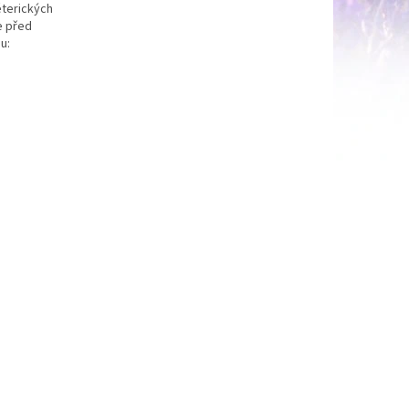
éterických
e před
u: