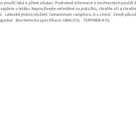
o použít také k přímé inhalaci. Podrobné informace o možnostech použití 
ů najdete v letáku. Nepoužívejte neředěné na pokožku, chraňte oči a chraňt
i. Latinské jméno/složení: Cinnanomum camphora, b.s.cineol Země původ
gaskar Biochemicka specifikace: LINALOOL TERPINEN-4-OL