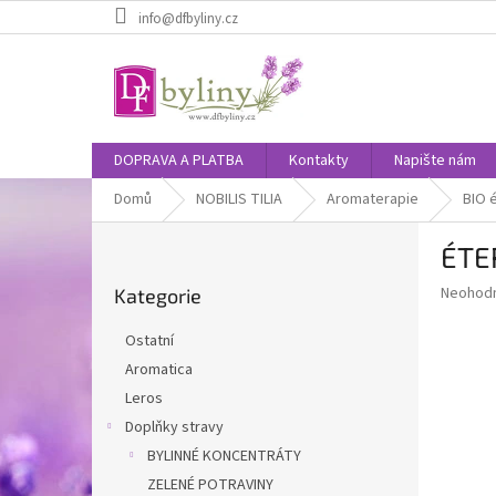
Přejít
info@dfbyliny.cz
na
obsah
DOPRAVA A PLATBA
Kontakty
Napište nám
Domů
NOBILIS TILIA
Aromaterapie
BIO é
P
ÉTE
o
Přeskočit
s
Průměr
Neohod
Kategorie
kategorie
t
hodnoce
r
produkt
Ostatní
a
je
Aromatica
0,0
n
z
Leros
n
5
í
Doplňky stravy
hvězdič
p
BYLINNÉ KONCENTRÁTY
a
ZELENÉ POTRAVINY