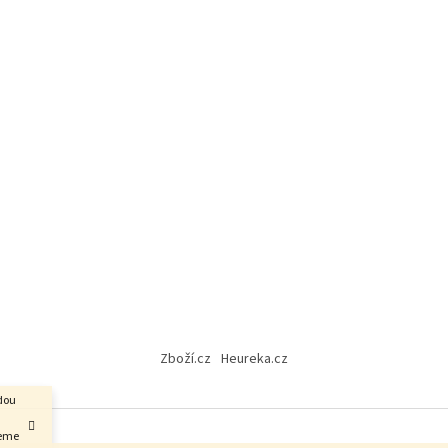
Zboží.cz
Heureka.cz
udou
jeme