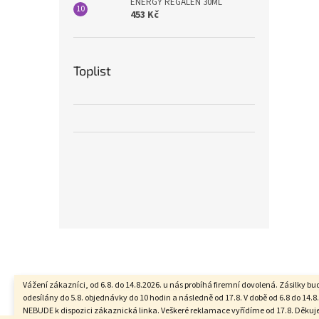
ENERGY REGALEN 30ML
453 Kč
Toplist
Z
á
p
a
Vážení zákazníci, od 6.8. do 14.8.2026. u nás probíhá firemní dovolená. Zásilky b
t
odesílány do 5.8. objednávky do 10 hodin a následně od 17.8. V době od 6.8 do 14.8.
NEBUDE k dispozici zákaznická linka. Veškeré reklamace vyřídíme od 17.8. Děku
í