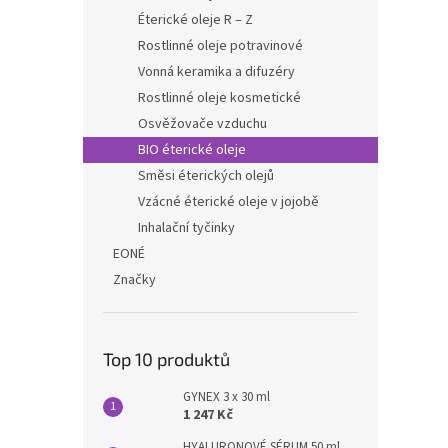
Éterické oleje R – Z
Rostlinné oleje potravinové
Vonná keramika a difuzéry
Rostlinné oleje kosmetické
Osvěžovače vzduchu
BIO éterické oleje
Směsi éterických olejů
Vzácné éterické oleje v jojobě
Inhalační tyčinky
EONÉ
Značky
Top 10 produktů
GYNEX 3 x 30 ml
1 247 Kč
HYALURONOVÉ SÉRUM 50 ml