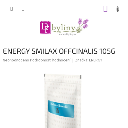
Přejít
NÁKUP
na
obsah
KOŠÍK
ENERGY SMILAX OFFCINALIS 105G
Průměrné
Neohodnoceno
Podrobnosti hodnocení
Značka:
ENERGY
hodnocení
produktu
je
0,0
z
5
hvězdiček.