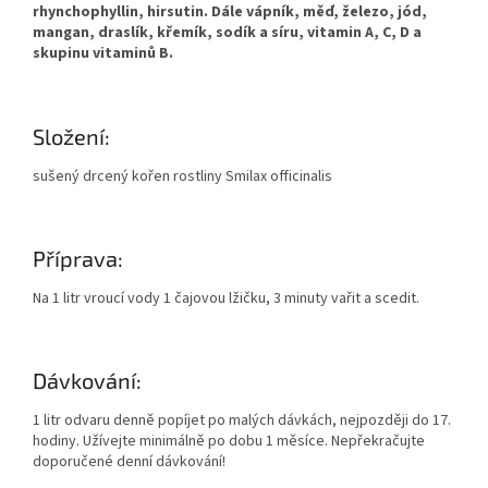
rhynchophyllin, hirsutin. Dále vápník, měď, železo, jód,
mangan, draslík, křemík, sodík a síru, vitamin A, C, D a
skupinu vitaminů B.
Složení:
sušený drcený kořen rostliny Smilax officinalis
Příprava:
Na 1 litr vroucí vody 1 čajovou lžičku, 3 minuty vařit a scedit.
Dávkování:
1 litr odvaru denně popíjet po malých dávkách, nejpozději do 17.
hodiny. Užívejte minimálně po dobu 1 měsíce. Nepřekračujte
doporučené denní dávkování!