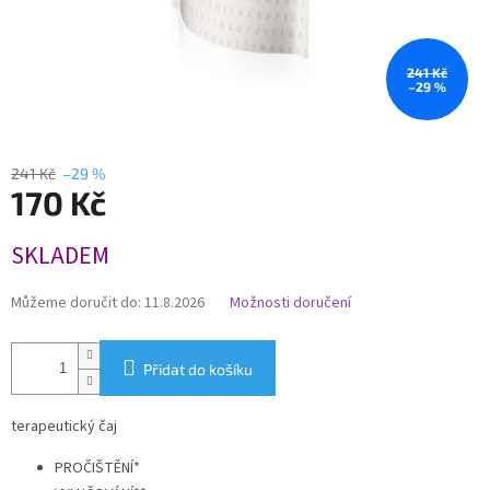
241 Kč
–29 %
241 Kč
–29 %
170 Kč
Měrná
SKLADEM
cena:
Můžeme doručit do:
11.8.2026
Možnosti doručení
Přidat do košíku
terapeutický čaj
PROČIŠTĚNÍ*