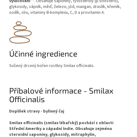
vylučování
**. Obsahuje saponiny, fytosteroly (β-sitostero),
glykosidy, vápník, měď, železo, jód, mangan, draslík, křemík,
sodík, síru, vitaminy B-komplexu, C, D a provitamin A.
Účinné ingredience
Sušený drcený kořen rostliny Smilax officinalis.
Příbalové informace - Smilax
Officinalis
Doplňek stravy - bylinný čaj
Smilax officinalis (smilax lékařský) pochází z oblasti
Střední Ameriky a západní Indie. Obsahuje zejména
steroidní saponiny, glykosidy, mitraphylin,