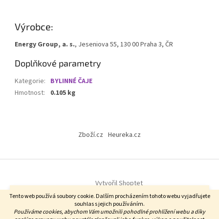
Výrobce:
Energy Group, a. s.
, Jeseniova 55, 130 00 Praha 3, ČR
Doplňkové parametry
Kategorie
:
BYLINNÉ ČAJE
Hmotnost
:
0.105 kg
Z
á
Zboží.cz
Heureka.cz
p
a
t
í
Vytvořil Shoptet
Vážení zákazníci, od 6.8. do 14.8.2026. u nás probíhá firemní dovolená.
Tento web používá soubory cookie. Dalším procházením tohoto webu vyjadřujete
Zásilky budou odesílány do 5.8. objednávky do 10 hodin a následně od
souhlas s jejich používáním.
17.8. V době od 6.8 do 14.8. NEBUDE k dispozici zákaznická linka.
Copyright 2026
DF byliny
. Všechna práva vyhrazena.
Používáme cookies, abychom Vám umožnili pohodlné prohlížení webu a díky
Veškeré reklamace vyřídíme od 17.8. Děkujeme za pochopení!