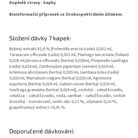
Doplněk stravy - kapky
Bioinformační přípravek se širokospektrálním účinkem.
Složení dávky 7 kapek:
Bylinný extrakt 82,6 % [Potentilla erecta (radix) 0,032 ml,
Taraxacum officinale (radix) 0,032 ml, Plantago lanceolata (folium)
0,028 ml,Veronica officinalis (herba) 0,028ml, Pimpinella saxifraga
(radix) 0,024 ml, Zanthoxylum piperitum (semen) 0,024 ml,
Artemisia abrotanum (herba) 0,020 ml, Gentiana lutea (radix)
0,020 ml, Marrubium vulgare (herba) 0,020 ml, Agrimonia
eupatoria (herba) 0,016 ml, Galium verum (herba) 0,016 ml,
Saxifraga granulata (herba) 0,016 ml], sorbitol – zahušťovadlo,
celulóza – zahušťovadlo, voda, xanthan – zahušťovadlo, sorbát
draselný – konzervant, směs silic 0,12 %, silymarin 0,10 %,
grapefruitový extract <0,01 %.
Doporučené dávkování: