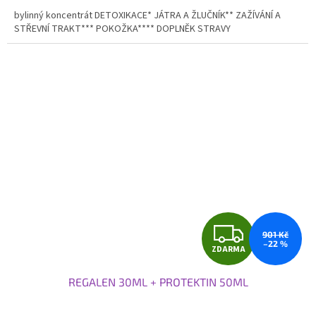
A
5,0
bylinný koncentrát DETOXIKACE* JÁTRA A ŽLUČNÍK** ZAŽÍVÁNÍ A
z
STŘEVNÍ TRAKT*** POKOŽKA**** DOPLNĚK STRAVY
5
hvězdiček.
Z
901 Kč
–22 %
ZDARMA
D
REGALEN 30ML + PROTEKTIN 50ML
A