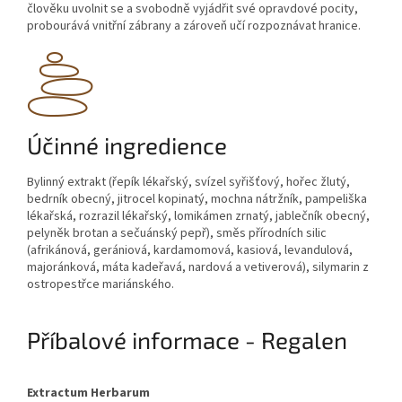
člověku uvolnit se a svobodně vyjádřit své opravdové pocity,
probourává vnitřní zábrany a zároveň učí rozpoznávat hranice.
Účinné ingredience
Bylinný extrakt (řepík lékařský, svízel syřišťový, hořec žlutý,
bedrník obecný, jitrocel kopinatý, mochna nátržník, pampeliška
lékařská, rozrazil lékařský, lomikámen zrnatý, jablečník obecný,
pelyněk brotan a sečuánský pepř), směs přírodních silic
(afrikánová, gerániová, kardamomová, kasiová, levandulová,
majoránková, máta kadeřavá, nardová a vetiverová), silymarin z
ostropestřce mariánského.
Příbalové informace - Regalen
Extractum Herbarum