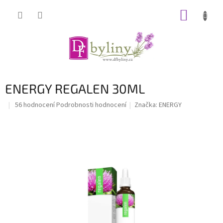
Přejít
NÁKUP
na
obsah
KOŠÍK
ENERGY REGALEN 30ML
Průměrné
56 hodnocení
Podrobnosti hodnocení
Značka:
ENERGY
hodnocení
produktu
je
5,0
z
5
hvězdiček.