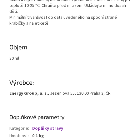
teplotě 10-25 °C. Chraňte před mrazem. Ukládejte mimo dosah
dětí.
Minimální trvanlivost do data uvedeného na spodní straně
krabičky a na etiketě.
Objem
30 ml
Výrobce:
Energy Group, a. s.
, Jeseniova 55, 130 00 Praha 3, ČR
Doplňkové parametry
Kategorie
:
Doplňky stravy
Hmotnost
:
0.1 kg