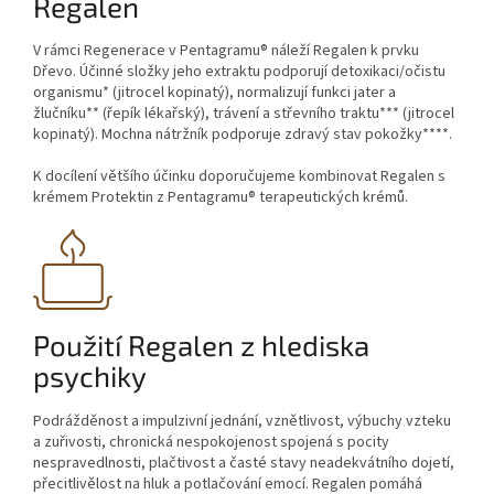
Regalen
V rámci Regenerace v Pentagramu® náleží Regalen k prvku
Dřevo. Účinné složky jeho extraktu podporují detoxikaci/očistu
organismu* (jitrocel kopinatý), normalizují funkci jater a
žlučníku** (řepík lékařský), trávení a střevního traktu*** (jitrocel
kopinatý). Mochna nátržník podporuje zdravý stav pokožky****.
K docílení většího účinku doporučujeme kombinovat Regalen s
krémem Protektin z Pentagramu® terapeutických krémů.
Použití Regalen z hlediska
psychiky
Podrážděnost a impulzivní jednání, vznětlivost, výbuchy vzteku
a zuřivosti, chronická nespokojenost spojená s pocity
nespravedlnosti, plačtivost a časté stavy neadekvátního dojetí,
přecitlivělost na hluk a potlačování emocí. Regalen pomáhá