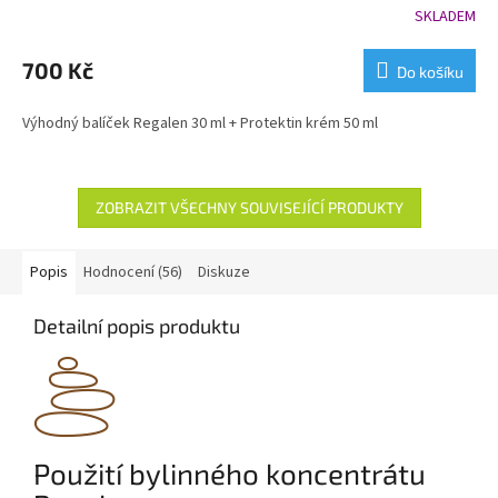
R
SKLADEM
Průměrné
hodnocení
M
produktu
700 Kč
Do košíku
je
A
5,0
Výhodný balíček Regalen 30 ml + Protektin krém 50 ml
z
5
hvězdiček.
ZOBRAZIT VŠECHNY SOUVISEJÍCÍ PRODUKTY
Popis
Hodnocení (56)
Diskuze
Detailní popis produktu
Použití bylinného koncentrátu