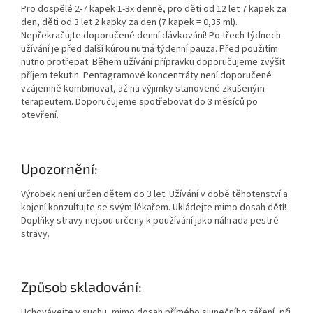
Pro dospělé 2-7 kapek 1-3x denně, pro děti od 12 let 7 kapek za
den, děti od 3 let 2 kapky za den (7 kapek = 0,35 ml).
Nepřekračujte doporučené denní dávkování! Po třech týdnech
užívání je před další kúrou nutná týdenní pauza. Před použitím
nutno protřepat. Během užívání přípravku doporučujeme zvýšit
příjem tekutin. Pentagramové koncentráty není doporučené
vzájemně kombinovat, až na výjimky stanovené zkušeným
terapeutem. Doporučujeme spotřebovat do 3 měsíců po
otevření.
Upozornění:
Výrobek není určen dětem do 3 let. Užívání v době těhotenství a
kojení konzultujte se svým lékařem. Ukládejte mimo dosah dětí!
Doplňky stravy nejsou určeny k používání jako náhrada pestré
stravy.
Způsob skladování:
Uchovávejte v suchu, mimo dosah přímého slunečního záření, při