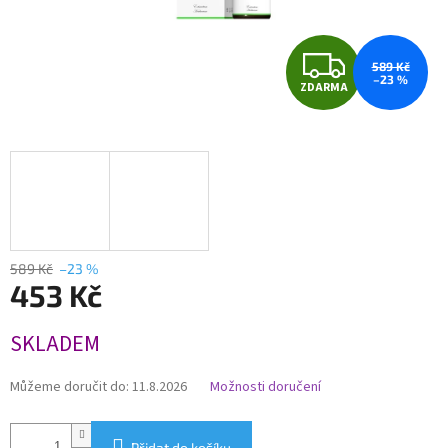
Z
589 Kč
–23 %
ZDARMA
D
A
R
M
A
589 Kč
–23 %
453 Kč
Měrná
SKLADEM
cena:
Můžeme doručit do:
11.8.2026
Možnosti doručení
Přidat do košíku