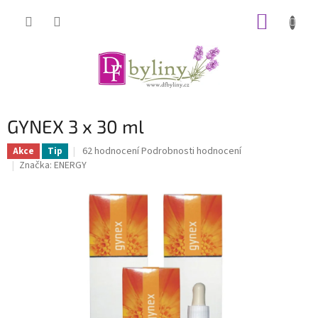
Přejít
NÁKUP
na
obsah
KOŠÍK
GYNEX 3 x 30 ml
Průměrné
62 hodnocení
Podrobnosti hodnocení
Akce
Tip
hodnocení
Značka:
ENERGY
produktu
je
5,0
z
5
hvězdiček.