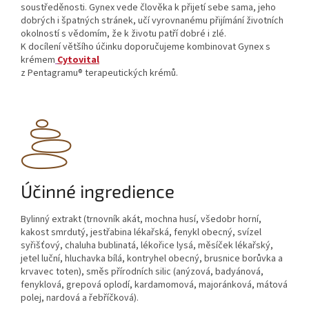
soustředěnosti. Gynex vede člověka k přijetí sebe sama, jeho
dobrých i špatných stránek, učí vyrovnanému přijímání životních
okolností s vědomím, že k životu patří dobré i zlé.
K docílení většího účinku doporučujeme kombinovat Gynex s
krémem
Cytovital
z Pentagramu® terapeutických krémů.
Účinné ingredience
Bylinný extrakt (trnovník akát, mochna husí, všedobr horní,
kakost smrdutý, jestřabina lékařská, fenykl obecný, svízel
syřišťový, chaluha bublinatá, lékořice lysá, měsíček lékařský,
jetel luční, hluchavka bílá, kontryhel obecný, brusnice borůvka a
krvavec toten), směs přírodních silic (anýzová, badyánová,
fenyklová, grepová oplodí, kardamomová, majoránková, mátová
polej, nardová a řebříčková).