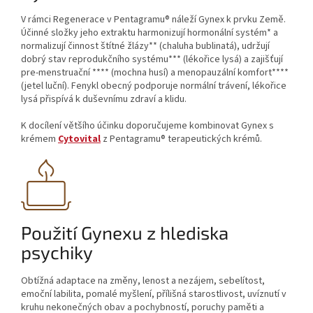
V rámci Regenerace v Pentagramu® náleží Gynex k prvku Země.
Účinné složky jeho extraktu harmonizují hormonální systém* a
normalizují činnost štítné žlázy** (chaluha bublinatá), udržují
dobrý stav reprodukčního systému*** (lékořice lysá) a zajišťují
pre-menstruační **** (mochna husí) a menopauzální komfort****
(jetel luční). Fenykl obecný podporuje normální trávení, lékořice
lysá přispívá k duševnímu zdraví a klidu.
K docílení většího účinku doporučujeme kombinovat Gynex s
krémem
Cytovital
z Pentagramu® terapeutických krémů.
Použití Gynexu z hlediska
psychiky
Obtížná adaptace na změny, lenost a nezájem, sebelítost,
emoční labilita, pomalé myšlení, přílišná starostlivost, uvíznutí v
kruhu nekonečných obav a pochybností, poruchy paměti a