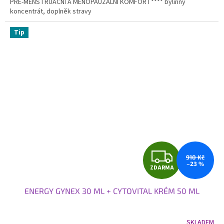
PRE-MENSTRUAČNÍ A MENOPAUZÁLNÍ KOMFORT**** bylinný
hvězdiček.
koncentrát, doplněk stravy
Tip
Z
910 Kč
–23 %
ZDARMA
D
ENERGY GYNEX 30 ML + CYTOVITAL KRÉM 50 ML
A
R
SKLADEM
Průměrné