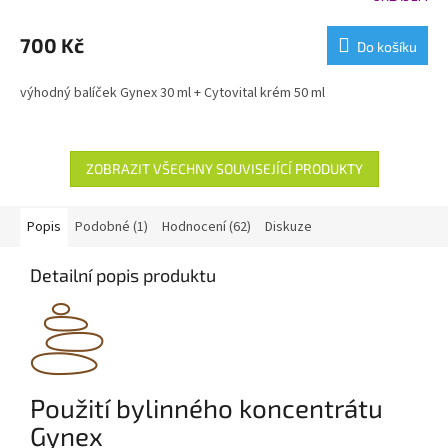
hodnocení
M
produktu
700 Kč
Do košíku
je
A
5,0
výhodný balíček Gynex 30 ml + Cytovital krém 50 ml
z
5
hvězdiček.
ZOBRAZIT VŠECHNY SOUVISEJÍCÍ PRODUKTY
Popis
Podobné (1)
Hodnocení (62)
Diskuze
Detailní popis produktu
Použití bylinného koncentrátu
Gynex