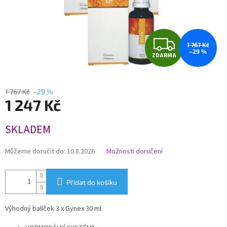
Z
1 767 Kč
–29 %
ZDARMA
D
A
1 767 Kč
–29 %
1 247 Kč
R
Měrná
M
SKLADEM
cena:
A
Můžeme doručit do:
10.8.2026
Možnosti doručení
Přidat do košíku
Výhodný balíček 3 x Gynex 30 ml