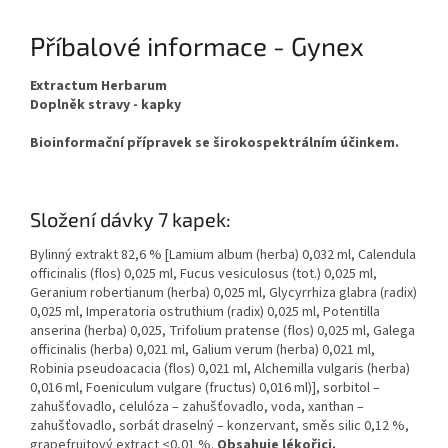
Příbalové informace - Gynex
Extractum Herbarum
Doplněk stravy - kapky
Bioinformační přípravek se širokospektrálním účinkem.
Složení dávky 7 kapek:
Bylinný extrakt 82,6 % [Lamium album (herba) 0,032 ml, Calendula
officinalis (flos) 0,025 ml, Fucus vesiculosus (tot.) 0,025 ml,
Geranium robertianum (herba) 0,025 ml, Glycyrrhiza glabra (radix)
0,025 ml, Imperatoria ostruthium (radix) 0,025 ml, Potentilla
anserina (herba) 0,025, Trifolium pratense (flos) 0,025 ml, Galega
officinalis (herba) 0,021 ml, Galium verum (herba) 0,021 ml,
Robinia pseudoacacia (flos) 0,021 ml, Alchemilla vulgaris (herba)
0,016 ml, Foeniculum vulgare (fructus) 0,016 ml)], sorbitol –
zahušťovadlo, celulóza – zahušťovadlo, voda, xanthan –
zahušťovadlo, sorbát draselný – konzervant, směs silic 0,12 %,
grapefruitový extract <0,01 %.
Obsahuje lékořici.