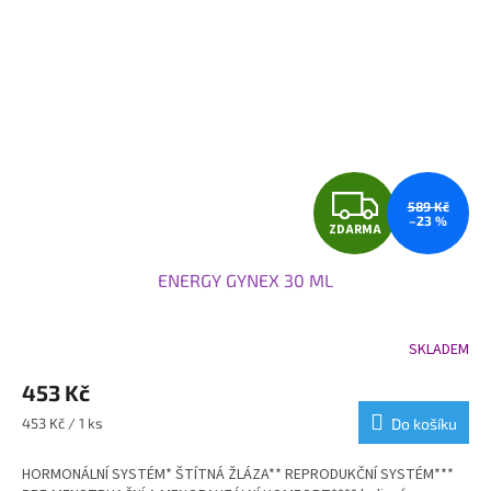
Z
589 Kč
–23 %
ZDARMA
D
ENERGY GYNEX 30 ML
A
R
SKLADEM
Průměrné
hodnocení
M
453 Kč
produktu
je
A
Měrná
453 Kč / 1 ks
Do košíku
5,0
cena:
z
HORMONÁLNÍ SYSTÉM* ŠTÍTNÁ ŽLÁZA** REPRODUKČNÍ SYSTÉM***
5