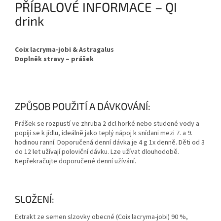
PŘÍBALOVÉ INFORMACE – QI
drink
Coix lacryma-jobi & Astragalus
Doplněk stravy – prášek
ZPŮSOB POUŽITÍ A DÁVKOVÁNÍ:
Prášek se rozpustí ve zhruba 2 dcl horké nebo studené vody a
popíjí se k jídlu, ideálně jako teplý nápoj k snídani mezi 7. a 9.
hodinou ranní. Doporučená denní dávka je 4 g 1x denně. Děti od 3
do 12 let užívají poloviční dávku. Lze užívat dlouhodobě.
Nepřekračujte doporučené denní užívání.
SLOŽENÍ:
Extrakt ze semen slzovky obecné (Coix lacryma-jobi) 90 %,