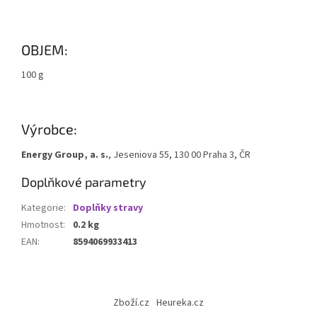
OBJEM:
100 g
Výrobce:
Energy Group, a. s.
, Jeseniova 55, 130 00 Praha 3, ČR
Doplňkové parametry
Kategorie
:
Doplňky stravy
Hmotnost
:
0.2 kg
EAN
:
8594069933413
Z
á
Zboží.cz
Heureka.cz
p