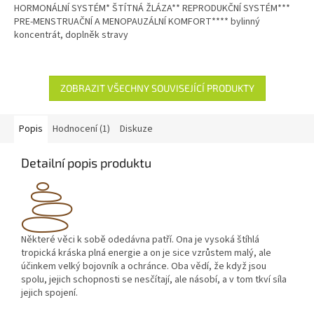
HORMONÁLNÍ SYSTÉM* ŠTÍTNÁ ŽLÁZA** REPRODUKČNÍ SYSTÉM***
5
PRE-MENSTRUAČNÍ A MENOPAUZÁLNÍ KOMFORT**** bylinný
hvězdiček.
koncentrát, doplněk stravy
ZOBRAZIT VŠECHNY SOUVISEJÍCÍ PRODUKTY
Popis
Hodnocení (1)
Diskuze
Detailní popis produktu
Některé věci k sobě odedávna patří. Ona je vysoká štíhlá
tropická kráska plná energie a on je sice vzrůstem malý, ale
účinkem velký bojovník a ochránce. Oba vědí, že když jsou
spolu, jejich schopnosti se nesčítají, ale násobí, a v tom tkví síla
jejich spojení.