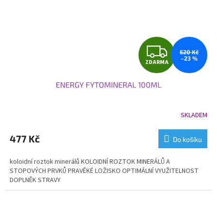
Z
620 Kč
–23 %
ZDARMA
D
ENERGY FYTOMINERAL 100ML
A
R
SKLADEM
Průměrné
hodnocení
M
produktu
477 Kč
Do košíku
je
A
5,0
koloidní roztok minerálů KOLOIDNÍ ROZTOK MINERÁLŮ A
z
STOPOVÝCH PRVKŮ PRAVĚKÉ LOŽISKO OPTIMÁLNÍ VYUŽITELNOST
5
DOPLNĚK STRAVY
hvězdiček.