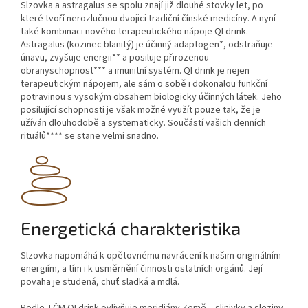
Slzovka a astragalus se spolu znají již dlouhé stovky let, po
které tvoří nerozlučnou dvojici tradiční čínské medicíny. A nyní
také kombinaci nového terapeutického nápoje QI drink.
Astragalus (kozinec blanitý) je účinný adaptogen*, odstraňuje
únavu, zvyšuje energii** a posiluje přirozenou
obranyschopnost*** a imunitní systém. QI drink je nejen
terapeutickým nápojem, ale sám o sobě i dokonalou funkční
potravinou s vysokým obsahem biologicky účinných látek. Jeho
posilující schopnosti je však možné využít pouze tak, že je
užíván dlouhodobě a systematicky. Součástí vašich denních
rituálů**** se stane velmi snadno.
Energetická charakteristika
Slzovka napomáhá k opětovnému navrácení k našim originálním
energiím, a tím i k usměrnění činnosti ostatních orgánů. Její
povaha je studená, chuť sladká a mdlá.
Podle TČM QI drink ovlivňuje meridiány Země – slinivky a sleziny,