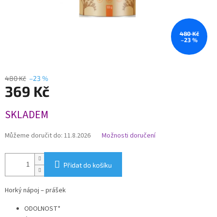
480 Kč
–23 %
480 Kč
–23 %
369 Kč
Měrná
SKLADEM
cena:
Můžeme doručit do:
11.8.2026
Možnosti doručení
Přidat do košíku
Horký nápoj – prášek
ODOLNOST*