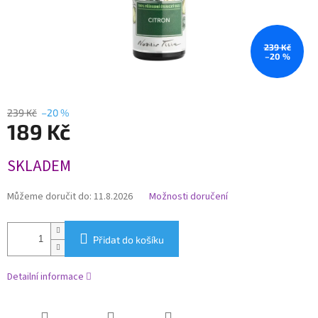
239 Kč
–20 %
239 Kč
–20 %
189 Kč
Měrná
SKLADEM
cena:
Můžeme doručit do:
11.8.2026
Možnosti doručení
Přidat do košíku
Detailní informace