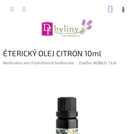
Přejít
NÁKUP
na
obsah
KOŠÍK
ÉTERICKÝ OLEJ CITRON 10ml
Průměrné
Neohodnoceno
Podrobnosti hodnocení
Značka:
NOBILIS TILIA
hodnocení
produktu
je
0,0
z
5
hvězdiček.