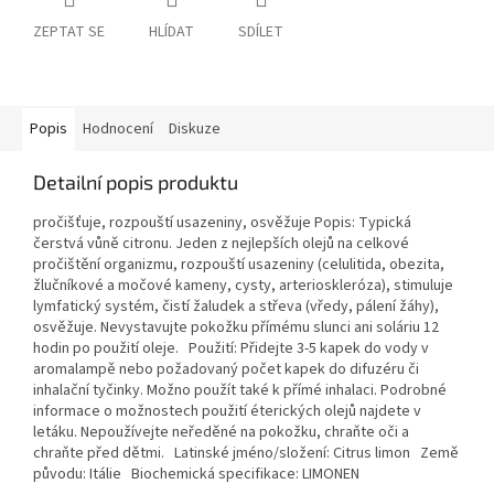
ZEPTAT SE
HLÍDAT
SDÍLET
Popis
Hodnocení
Diskuze
Detailní popis produktu
pročišťuje, rozpouští usazeniny, osvěžuje Popis: Typická
čerstvá vůně citronu. Jeden z nejlepších olejů na celkové
pročištění organizmu, rozpouští usazeniny (celulitida, obezita,
žlučníkové a močové kameny, cysty, arterioskleróza), stimuluje
lymfatický systém, čistí žaludek a střeva (vředy, pálení žáhy),
osvěžuje. Nevystavujte pokožku přímému slunci ani soláriu 12
hodin po použití oleje. Použití: Přidejte 3-5 kapek do vody v
aromalampě nebo požadovaný počet kapek do difuzéru či
inhalační tyčinky. Možno použít také k přímé inhalaci. Podrobné
informace o možnostech použití éterických olejů najdete v
letáku. Nepoužívejte neředěné na pokožku, chraňte oči a
chraňte před dětmi. Latinské jméno/složení: Citrus limon Země
původu: Itálie Biochemická specifikace: LIMONEN