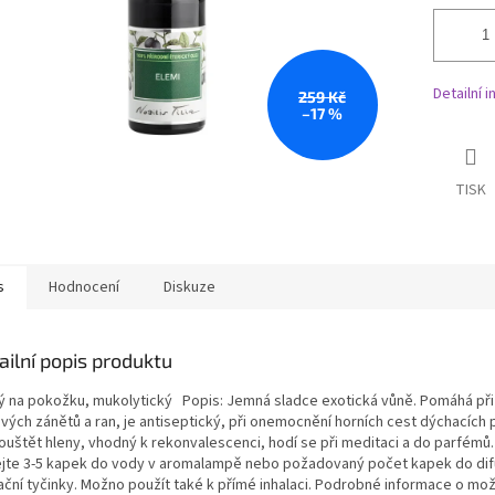
Detailní 
259 Kč
–17 %
TISK
s
Hodnocení
Diskuze
ailní popis produktu
vý na pokožku, mukolytický Popis: Jemná sladce exotická vůně. Pomáhá při
avých zánětů a ran, je antiseptický, při onemocnění horních cest dýchacíc
ouštět hleny, vhodný k rekonvalescenci, hodí se při meditaci a do parfémů.
ejte 3-5 kapek do vody v aromalampě nebo požadovaný počet kapek do dif
lační tyčinky. Možno použít také k přímé inhalaci. Podrobné informace o m