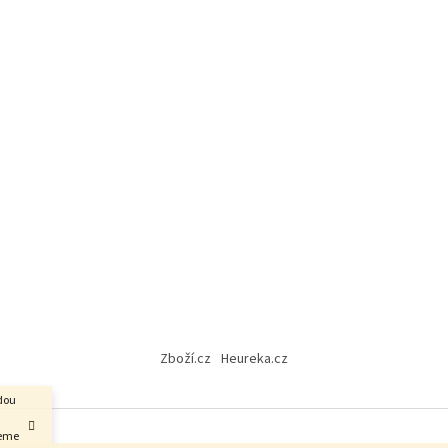
Zboží.cz
Heureka.cz
udou
jeme