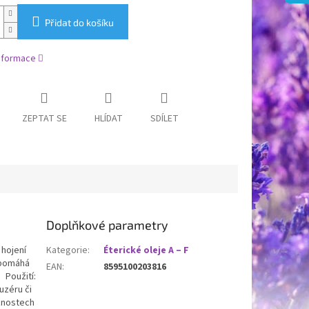
Přidat do košíku
informace
ZEPTAT SE
HLÍDAT
SDÍLET
Doplňkové parametry
 hojení
Kategorie
:
Éterické oleje A – F
h pomáhá
EAN
:
8595100203816
 Použití:
uzéru či
ožnostech