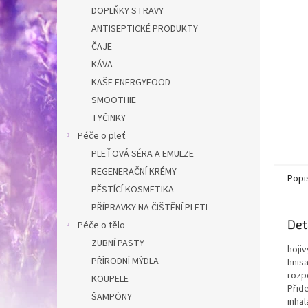
n
DOPLŇKY STRAVY
e
ANTISEPTICKÉ PRODUKTY
l
ČAJE
KÁVA
KAŠE ENERGYFOOD
SMOOTHIE
TYČINKY
Péče o pleť
PLEŤOVÁ SÉRA A EMULZE
REGENERAČNÍ KRÉMY
Popi
PĚSTÍCÍ KOSMETIKA
PŘÍPRAVKY NA ČIŠTĚNÍ PLETI
Det
Péče o tělo
ZUBNÍ PASTY
hoji
PŘÍRODNÍ MÝDLA
hnis
rozp
KOUPELE
Přid
ŠAMPÓNY
inha