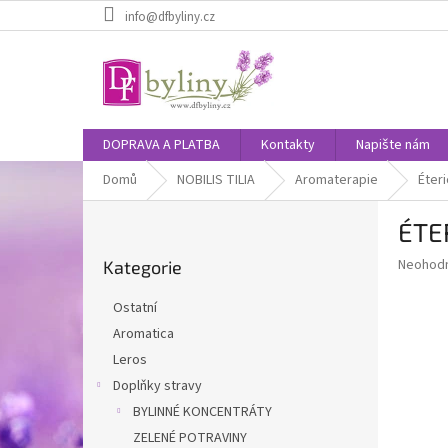
Přejít
info@dfbyliny.cz
na
obsah
DOPRAVA A PLATBA
Kontakty
Napište nám
Domů
NOBILIS TILIA
Aromaterapie
Éteri
P
ÉTE
o
Přeskočit
s
Průměr
Neohod
Kategorie
kategorie
t
hodnoce
r
produkt
Ostatní
a
je
Aromatica
0,0
n
z
Leros
n
5
í
Doplňky stravy
hvězdič
p
BYLINNÉ KONCENTRÁTY
a
ZELENÉ POTRAVINY