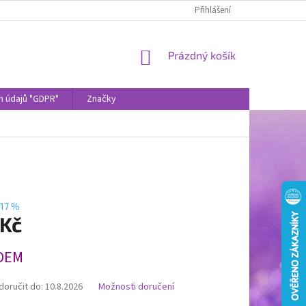
Přihlášení
NÁKUPNÍ
Prázdný košík
KOŠÍK
h údajů "GDPR"
Značky
17 %
 Kč
DEM
oručit do:
10.8.2026
Možnosti doručení