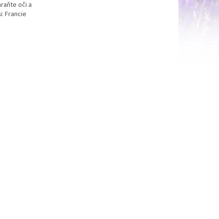
raňte oči a
u: Francie