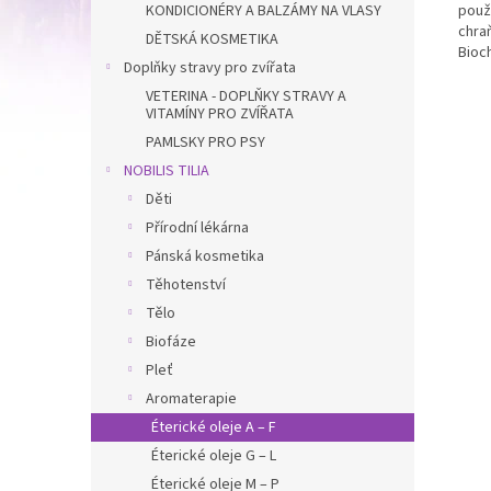
KONDICIONÉRY A BALZÁMY NA VLASY
použ
chra
DĚTSKÁ KOSMETIKA
Bioc
Doplňky stravy pro zvířata
VETERINA - DOPLŇKY STRAVY A
VITAMÍNY PRO ZVÍŘATA
PAMLSKY PRO PSY
NOBILIS TILIA
Děti
Přírodní lékárna
Pánská kosmetika
Těhotenství
Tělo
Biofáze
Pleť
Aromaterapie
Éterické oleje A – F
Éterické oleje G – L
Éterické oleje M – P