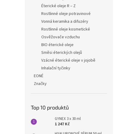
Éterické oleje R – Z
Rostlinné oleje potravinové
Vonná keramika a difuzéry
Rostlinné oleje kosmetické
Osvěžovače vzduchu
BIO éterické oleje
Směsi éterických olejů
Vzácné éterické oleje v jojobě
Inhalační tyčinky
EONÉ
Značky
Top 10 produktů
GYNEX 3 x 30 ml
1 247 Kč
HYALURONOVÉ SÉRUM 50 ml