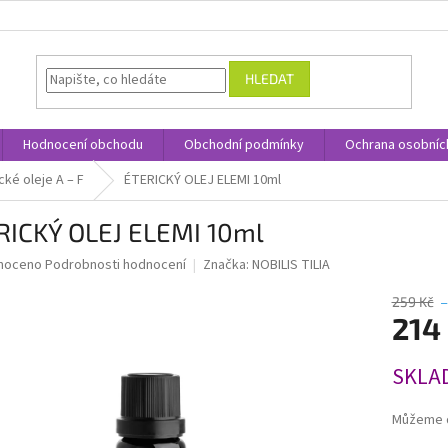
HLEDAT
Hodnocení obchodu
Obchodní podmínky
Ochrana osobníc
cké oleje A – F
ÉTERICKÝ OLEJ ELEMI 10ml
RICKÝ OLEJ ELEMI 10ml
né
noceno
Podrobnosti hodnocení
Značka:
NOBILIS TILIA
ní
u
259 Kč
–
214
Měrná
SKLA
cena:
ek.
Můžeme d