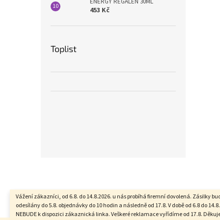
ENERGY REGALEN 30ML
453 Kč
Toplist
Z
á
p
a
Vážení zákazníci, od 6.8. do 14.8.2026. u nás probíhá firemní dovolená. Zásilky b
t
odesílány do 5.8. objednávky do 10 hodin a následně od 17.8. V době od 6.8 do 14.8.
NEBUDE k dispozici zákaznická linka. Veškeré reklamace vyřídíme od 17.8. Děku
í