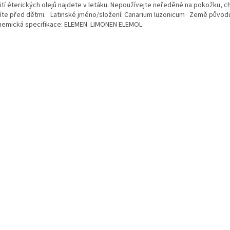
ití éterických olejů najdete v letáku. Nepoužívejte neředěné na pokožku, ch
ňte před dětmi. Latinské jméno/složení: Canarium luzonicum Země původ
hemická specifikace: ELEMEN LIMONEN ELEMOL