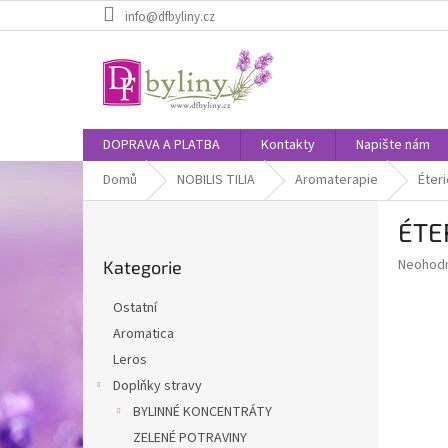
Přejít
info@dfbyliny.cz
na
obsah
DOPRAVA A PLATBA
Kontakty
Napište nám
Domů
NOBILIS TILIA
Aromaterapie
Éteri
P
ÉTE
o
Přeskočit
s
Průměr
Neohod
Kategorie
kategorie
t
hodnoce
r
produkt
Ostatní
a
je
Aromatica
0,0
n
z
Leros
n
5
í
Doplňky stravy
hvězdič
p
BYLINNÉ KONCENTRÁTY
a
ZELENÉ POTRAVINY