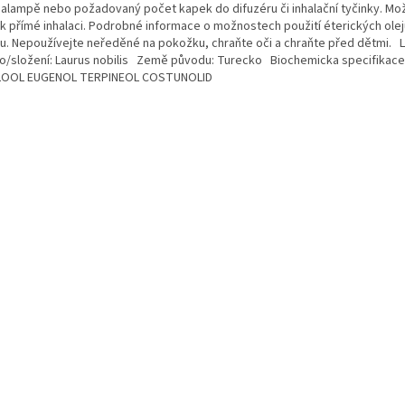
alampě nebo požadovaný počet kapek do difuzéru či inhalační tyčinky. Mo
 k přímé inhalaci. Podrobné informace o možnostech použití éterických olej
ku. Nepoužívejte neředěné na pokožku, chraňte oči a chraňte před dětmi. 
o/složení: Laurus nobilis Země původu: Turecko Biochemicka specifikace
LOOL EUGENOL TERPINEOL COSTUNOLID