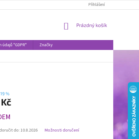
Přihlášení
NÁKUPNÍ
Prázdný košík
KOŠÍK
h údajů "GDPR"
Značky
–19 %
 Kč
DEM
oručit do:
10.8.2026
Možnosti doručení