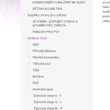
KONDICIONÉRY A BALZÁMY NA VLASY
arom
také
DĚTSKÁ KOSMETIKA
letá
Doplňky stravy pro zvířata
jmén
LINA
VETERINA - DOPLŇKY STRAVY A
VITAMÍNY PRO ZVÍŘATA
PAMLSKY PRO PSY
NOBILIS TILIA
Děti
Přírodní lékárna
Pánská kosmetika
Těhotenství
Tělo
Biofáze
Pleť
Aromaterapie
Éterické oleje A – F
Éterické oleje G – L
Éterické oleje M – P