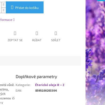
Přidat do košíku
informace
ZEPTAT SE
HLÍDAT
SDÍLET
Doplňkové parametry
enitá vůně.
Kategorie
:
Éterické oleje R – Z
 astma,
EAN
:
8595100203304
vých
kozenou či
y v