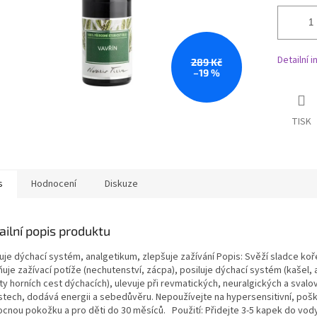
Detailní 
289 Kč
–19 %
TISK
s
Hodnocení
Diskuze
ailní popis produktu
uje dýchací systém, analgetikum, zlepšuje zažívání Popis: Svěží sladce koř
uje zažívací potíže (nechutenství, zácpa), posiluje dýchací systém (kašel,
ty horních cest dýchacích), ulevuje při revmatických, neuralgických a svalo
stech, dodává energii a sebedůvěru. Nepoužívejte na hypersensitivní, poš
cnou pokožku a pro děti do 30 měsíců. Použití: Přidejte 3-5 kapek do vod