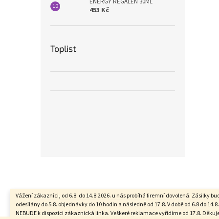
ENERGY REGALEN 30ML
453 Kč
Toplist
Z
á
p
a
Vážení zákazníci, od 6.8. do 14.8.2026. u nás probíhá firemní dovolená. Zásilky b
t
odesílány do 5.8. objednávky do 10 hodin a následně od 17.8. V době od 6.8 do 14.8.
NEBUDE k dispozici zákaznická linka. Veškeré reklamace vyřídíme od 17.8. Děku
í