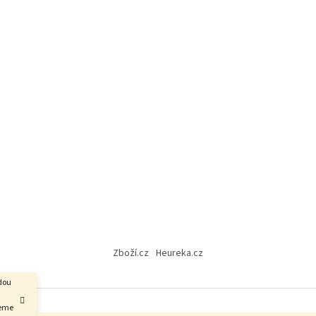
Zboží.cz
Heureka.cz
udou
jeme