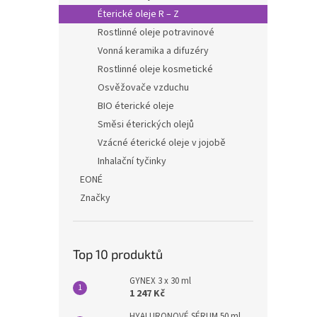
Éterické oleje R – Z
Rostlinné oleje potravinové
Vonná keramika a difuzéry
Rostlinné oleje kosmetické
Osvěžovače vzduchu
BIO éterické oleje
Směsi éterických olejů
Vzácné éterické oleje v jojobě
Inhalační tyčinky
EONÉ
Značky
Top 10 produktů
GYNEX 3 x 30 ml
1 247 Kč
HYALURONOVÉ SÉRUM 50 ml