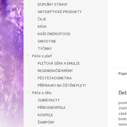
n
DOPLŇKY STRAVY
e
ANTISEPTICKÉ PRODUKTY
l
ČAJE
KÁVA
KAŠE ENERGYFOOD
SMOOTHIE
TYČINKY
Péče o pleť
PLEŤOVÁ SÉRA A EMULZE
REGENERAČNÍ KRÉMY
Popi
PĚSTÍCÍ KOSMETIKA
PŘÍPRAVKY NA ČIŠTĚNÍ PLETI
Det
Péče o tělo
ZUBNÍ PASTY
posil
PŘÍRODNÍ MÝDLA
Zmírň
záně
KOUPELE
bole
ŠAMPÓNY
nemo