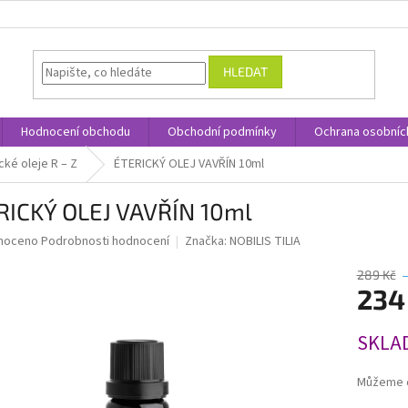
HLEDAT
Hodnocení obchodu
Obchodní podmínky
Ochrana osobníc
cké oleje R – Z
ÉTERICKÝ OLEJ VAVŘÍN 10ml
RICKÝ OLEJ VAVŘÍN 10ml
né
noceno
Podrobnosti hodnocení
Značka:
NOBILIS TILIA
ní
u
289 Kč
234
Měrná
SKLA
cena:
ek.
Můžeme d