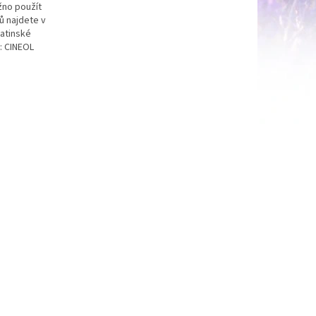
žno použít
ů najdete v
Latinské
: CINEOL