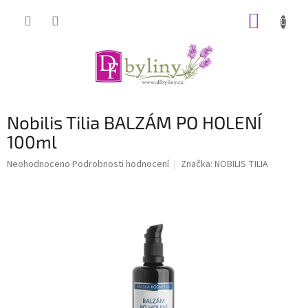
Přejít
NÁKUP
na
obsah
KOŠÍK
Nobilis Tilia BALZÁM PO HOLENÍ
100ml
Průměrné
Neohodnoceno
Podrobnosti hodnocení
Značka:
NOBILIS TILIA
hodnocení
produktu
je
0,0
z
5
hvězdiček.