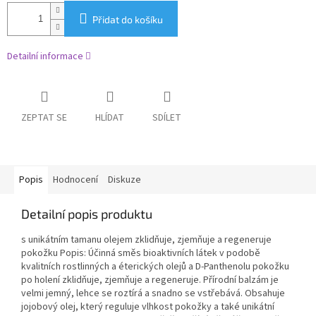
Přidat do košíku
Detailní informace
ZEPTAT SE
HLÍDAT
SDÍLET
Popis
Hodnocení
Diskuze
Detailní popis produktu
s unikátním tamanu olejem zklidňuje, zjemňuje a regeneruje
pokožku Popis: Účinná směs bioaktivních látek v podobě
kvalitních rostlinných a éterických olejů a D-Panthenolu pokožku
po holení zklidňuje, zjemňuje a regeneruje. Přírodní balzám je
velmi jemný, lehce se roztírá a snadno se vstřebává. Obsahuje
jojobový olej, který reguluje vlhkost pokožky a také unikátní