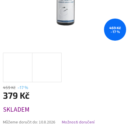
459 Kč
–17 %
459 Kč
–17 %
379 Kč
Měrná
SKLADEM
cena:
Můžeme doručit do:
10.8.2026
Možnosti doručení