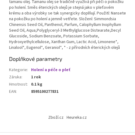
tamanu olej. Tamanu olej se tradičně využívá při péči o pokožku
po holení. Směs éterických olejů je stejná jako v pleťovém
krému a oba výrobky se tak synergicky doplňují. Použití: Nansete
na pokožku po holení a jemně vetřete. Složení: Simmondsia
Chinensis Seed Oil, Panthenol, Parfum, Calophyllum Inophyllum
Seed Oil, Aqua,Polyglyceryl-3 Methylglucose Distearate,Decyl
Glucoside, Sodium Benzoate, Potassium Sorbate,
Hydroxyethylcellulose, Xanthan Gum, Lactic Acid, Limonene*,
Linalool*, Eugenol*, Geraniol*, * - z přírodních éterických olejů
Doplňkové parametry
Kategorie
:
Holení a péče o pleť
Záruka
:
1 rok
Hmotnost
:
0.1 kg
EAN
:
8595100277831
Z
á
Zboží.cz
Heureka.cz
p
a