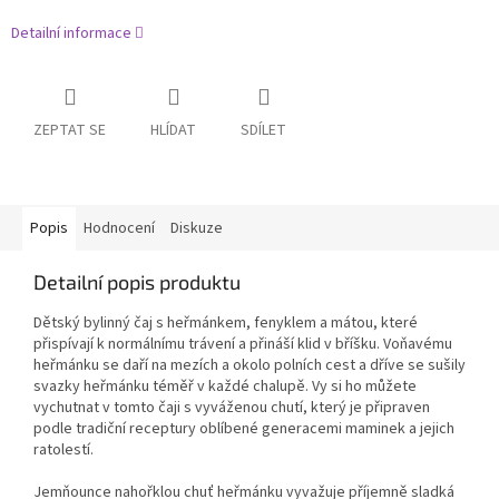
Detailní informace
ZEPTAT SE
HLÍDAT
SDÍLET
Popis
Hodnocení
Diskuze
Detailní popis produktu
Dětský bylinný čaj s heřmánkem, fenyklem a mátou, které
přispívají k normálnímu trávení a přináší klid v bříšku. Voňavému
heřmánku se daří na mezích a okolo polních cest a dříve se sušily
svazky heřmánku téměř v každé chalupě. Vy si ho můžete
vychutnat v tomto čaji s vyváženou chutí, který je připraven
podle tradiční receptury oblíbené generacemi maminek a jejich
ratolestí.
Jemňounce nahořklou chuť heřmánku vyvažuje příjemně sladká