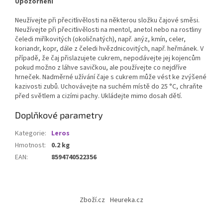
Upozornění
Neužívejte při přecitlivělosti na některou složku čajové směsi.
Neužívejte při přecitlivělosti na mentol, anetol nebo na rostliny
čeledi miříkovitých (okoličnatých), např. anýz, kmín, celer,
koriandr, kopr, dále z čeledi hvězdnicovitých, např. heřmánek. V
případě, že čaj přislazujete cukrem, nepodávejte jej kojencům
pokud možno z láhve savičkou, ale používejte co nejdříve
hrneček. Nadměrné užívání čaje s cukrem může vést ke zvýšené
kazivosti zubů. Uchovávejte na suchém místě do 25 °C, chraňte
před světlem a cizími pachy. Ukládejte mimo dosah dětí.
Doplňkové parametry
Kategorie
:
Leros
Hmotnost
:
0.2 kg
EAN
:
8594740522356
Z
á
Zboží.cz
Heureka.cz
p
a