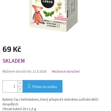
69 Kč
Měrná
SKLADEM
cena:
Můžeme doručit do:
11.8.2026
Možnosti doručení
Přidat do košíku
Bylinný čaj s heřmánkem, který přispívá k dobrému zažívání dětí i
dospělých.
Obsah balení 20 x 1,5 g