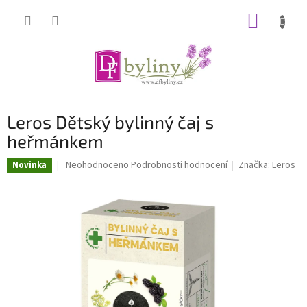
Přejít
NÁKUP
na
obsah
KOŠÍK
Leros Dětský bylinný čaj s
heřmánkem
Průměrné
Neohodnoceno
Podrobnosti hodnocení
Značka:
Leros
Novinka
hodnocení
produktu
je
0,0
z
5
hvězdiček.