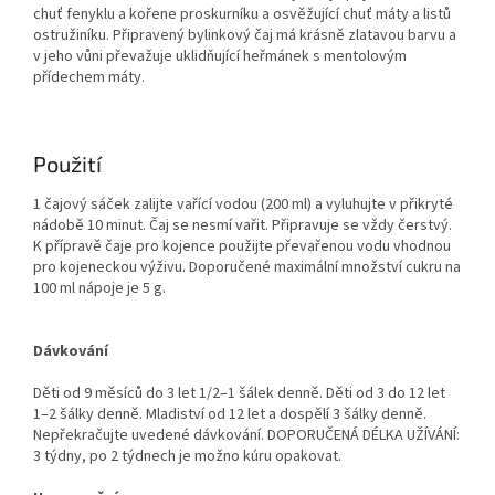
chuť fenyklu a kořene proskurníku a osvěžující chuť máty a listů
ostružiníku. Připravený bylinkový čaj má krásně zlatavou barvu a
v jeho vůni převažuje uklidňující heřmánek s mentolovým
přídechem máty.
Použití
1 čajový sáček zalijte vařící vodou (200 ml) a vyluhujte v přikryté
nádobě 10 minut. Čaj se nesmí vařit. Připravuje se vždy čerstvý.
K přípravě čaje pro kojence použijte převařenou vodu vhodnou
pro kojeneckou výživu. Doporučené maximální množství cukru na
100 ml nápoje je 5 g.
Dávkování
Děti od 9 měsíců do 3 let 1/2–1 šálek denně. Děti od 3 do 12 let
1–2 šálky denně. Mladiství od 12 let a dospělí 3 šálky denně.
Nepřekračujte uvedené dávkování. DOPORUČENÁ DÉLKA UŽÍVÁNÍ:
3 týdny, po 2 týdnech je možno kúru opakovat.