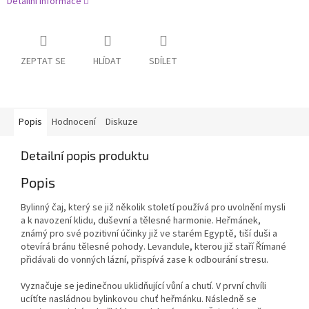
Detailní informace
ZEPTAT SE
HLÍDAT
SDÍLET
Popis
Hodnocení
Diskuze
Detailní popis produktu
Popis
Bylinný čaj, který se již několik století používá pro uvolnění mysli
a k navození klidu, duševní a tělesné harmonie. Heřmánek,
známý pro své pozitivní účinky již ve starém Egyptě, tiší duši a
otevírá bránu tělesné pohody. Levandule, kterou již staří Římané
přidávali do vonných lázní, přispívá zase k odbourání stresu.
Vyznačuje se jedinečnou uklidňující vůní a chutí. V první chvíli
ucítíte nasládnou bylinkovou chuť heřmánku. Následně se