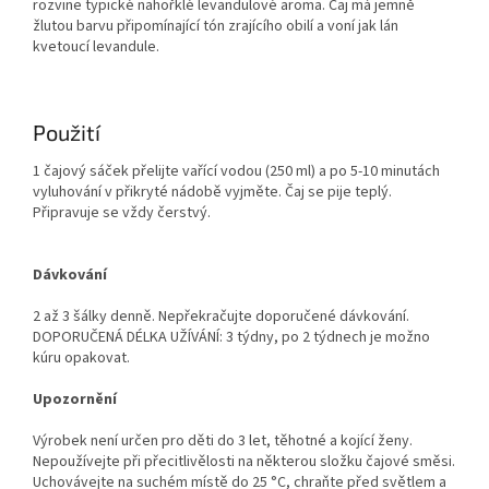
rozvine typické nahořklé levandulové aroma. Čaj má jemně
žlutou barvu připomínající tón zrajícího obilí a voní jak lán
kvetoucí levandule.
Použití
1 čajový sáček přelijte vařící vodou (250 ml) a po 5-10 minutách
vyluhování v přikryté nádobě vyjměte. Čaj se pije teplý.
Připravuje se vždy čerstvý.
Dávkování
2 až 3 šálky denně. Nepřekračujte doporučené dávkování.
DOPORUČENÁ DÉLKA UŽÍVÁNÍ: 3 týdny, po 2 týdnech je možno
kúru opakovat.
Upozornění
Výrobek není určen pro děti do 3 let, těhotné a kojící ženy.
Nepoužívejte při přecitlivělosti na některou složku čajové směsi.
Uchovávejte na suchém místě do 25 °C, chraňte před světlem a