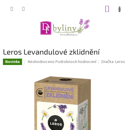
Přejít
NÁKUP
na
obsah
KOŠÍK
Leros Levandulové zklidnění
Průměrné
Neohodnoceno
Podrobnosti hodnocení
Značka:
Leros
Novinka
hodnocení
produktu
je
0,0
z
5
hvězdiček.