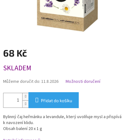
68 Kč
Měrná
SKLADEM
cena:
Můžeme doručit do:
11.8.2026
Možnosti doručení
Přidat do košíku
Bylinný čaj heřmánku a levandule, který uvolňuje mysl a přispívá
k navození klidu.
Obsah balení 20 x 1 g