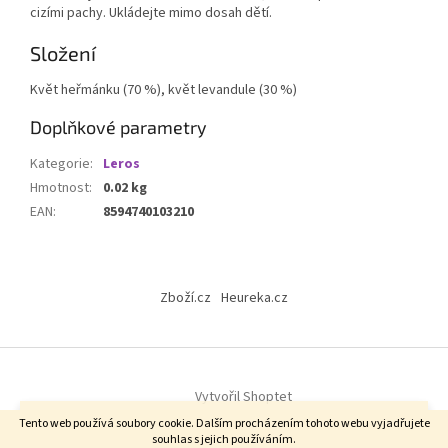
cizími pachy. Ukládejte mimo dosah dětí.
Složení
Květ heřmánku (70 %), květ levandule (30 %)
Doplňkové parametry
Kategorie
:
Leros
Hmotnost
:
0.02 kg
EAN
:
8594740103210
Z
á
Zboží.cz
Heureka.cz
p
a
t
í
Vytvořil Shoptet
Vážení zákazníci, od 6.8. do 14.8.2026. u nás probíhá firemní dovolená.
Tento web používá soubory cookie. Dalším procházením tohoto webu vyjadřujete
Zásilky budou odesílány do 5.8. objednávky do 10 hodin a následně od
souhlas s jejich používáním.