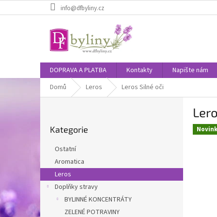
Přejít
info@dfbyliny.cz
na
obsah
DOPRAVA A PLATBA
Kontakty
Napište nám
Domů
Leros
Leros Silné oči
P
Lero
o
Přeskočit
s
Kategorie
kategorie
Novin
t
r
Ostatní
a
Aromatica
n
Leros
n
í
Doplňky stravy
p
BYLINNÉ KONCENTRÁTY
a
ZELENÉ POTRAVINY