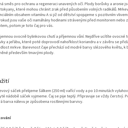
nná směs pro ochranu a regeneraci unavených očí. Plody borůvky a aronie j
ntokyany, které mohou chránit zrak před působením volných radikálů. Mrkev
ciálním obsahem vitamínu A si již od dětství spojujeme s pozitivním vlivem
 Pokud jsou vaše oči namáhány hodinami strávenými před monitorem nebo 
ntem, potom je toto čaj pro vás.
 jemnou ovocně bylinkovou chutí a příjemnou vůní. Nejdříve ucítíte ovocné 
vky a jeřábu, které poté doprovodí nahořklost koriandru a v závěru se přidá
ádlost mrkve. Barevnost čaje přechází od modré barvy slézového květu, k 
vněné především tmavými plody.
žití
levový sáček přelijeme šálkem (250 ml) vařící vody a po 10 minutách vyluhov
ryté nádobě sáček vyjmeme. Čaj se pije teplý. Připravuje se vždy čerstvý. 
á barva nálevu je způsobena rostlinnými barvivy.
kování