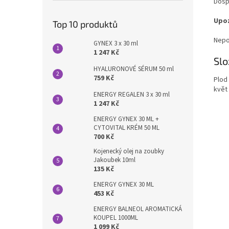
Dospě
Upo
Top 10 produktů
Nepou
GYNEX 3 x 30 ml
1 247 Kč
Slo
HYALURONOVÉ SÉRUM 50 ml
759 Kč
Plod 
květ
ENERGY REGALEN 3 x 30 ml
1 247 Kč
ENERGY GYNEX 30 ML +
CYTOVITAL KRÉM 50 ML
700 Kč
Kojenecký olej na zoubky
Jakoubek 10ml
135 Kč
ENERGY GYNEX 30 ML
453 Kč
ENERGY BALNEOL AROMATICKÁ
KOUPEL 1000ML
1 099 Kč