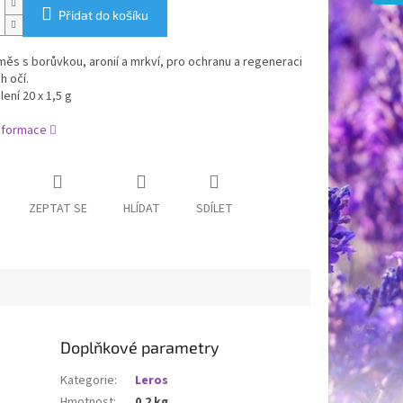
Přidat do košíku
měs s borůvkou, aronií a mrkví, pro ochranu a regeneraci
h očí.
ení 20 x 1,5 g
informace
ZEPTAT SE
HLÍDAT
SDÍLET
Doplňkové parametry
Kategorie
:
Leros
Hmotnost
:
0.2 kg