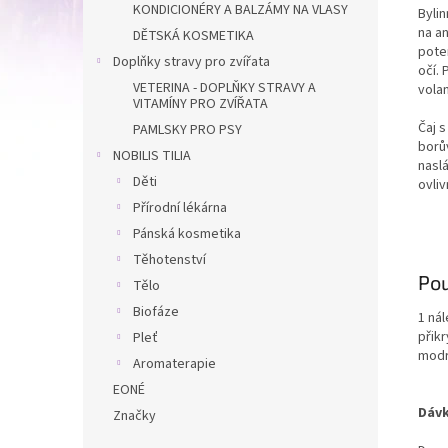
KONDICIONÉRY A BALZÁMY NA VLASY
Byli
na a
DĚTSKÁ KOSMETIKA
poten
Doplňky stravy pro zvířata
očí.
VETERINA - DOPLŇKY STRAVY A
vola
VITAMÍNY PRO ZVÍŘATA
Čaj s
PAMLSKY PRO PSY
borů
NOBILIS TILIA
nasl
Děti
ovli
Přírodní lékárna
Pánská kosmetika
Těhotenství
Pou
Tělo
Biofáze
1 ná
přik
Pleť
modr
Aromaterapie
EONÉ
Dáv
Značky