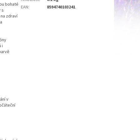
sou bohaté
EAN
:
8594740103241
 s
 na zdraví
za
tóny
 i
barvě
ání v
Počáteční