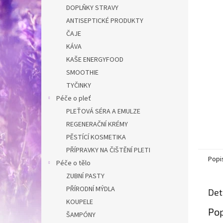
n
DOPLŇKY STRAVY
e
ANTISEPTICKÉ PRODUKTY
l
ČAJE
KÁVA
KAŠE ENERGYFOOD
SMOOTHIE
TYČINKY
Péče o pleť
PLEŤOVÁ SÉRA A EMULZE
REGENERAČNÍ KRÉMY
PĚSTÍCÍ KOSMETIKA
PŘÍPRAVKY NA ČIŠTĚNÍ PLETI
Popi
Péče o tělo
ZUBNÍ PASTY
PŘÍRODNÍ MÝDLA
Det
KOUPELE
Pop
ŠAMPÓNY