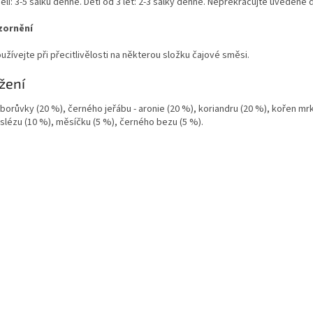
lí: 3-5 šálků denně. Děti od 3 let: 2-3 šálky denně. Nepřekračujte uvedené 
zornění
žívejte při přecitlivělosti na některou složku čajové směsi.
žení
borůvky (20 %), černého jeřábu - aronie (20 %), koriandru (20 %), kořen mr
 slézu (10 %), měsíčku (5 %), černého bezu (5 %).