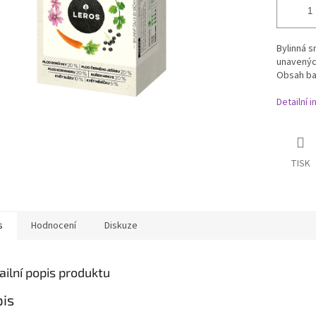
Bylinná s
unavenýc
Obsah bal
Detailní 
TISK
s
Hodnocení
Diskuze
ailní popis produktu
is