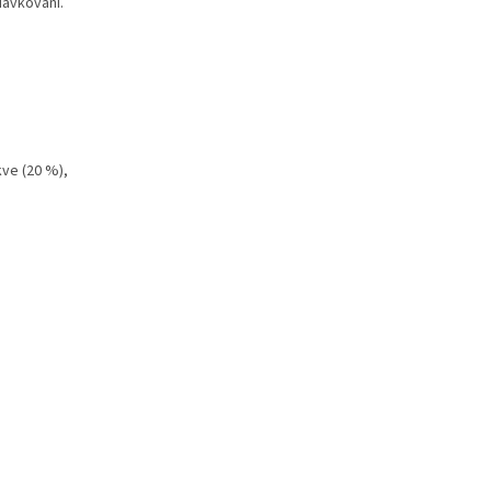
dávkování.
kve (20 %),