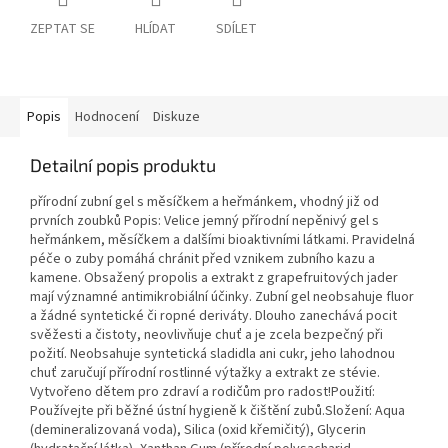
ZEPTAT SE
HLÍDAT
SDÍLET
Popis
Hodnocení
Diskuze
Detailní popis produktu
přírodní zubní gel s měsíčkem a heřmánkem, vhodný již od
prvních zoubků Popis: Velice jemný přírodní nepěnivý gel s
heřmánkem, měsíčkem a dalšími bioaktivními látkami. Pravidelná
péče o zuby pomáhá chránit před vznikem zubního kazu a
kamene. Obsažený propolis a extrakt z grapefruitových jader
mají významné antimikrobiální účinky. Zubní gel neobsahuje fluor
a žádné syntetické či ropné deriváty. Dlouho zanechává pocit
svěžesti a čistoty, neovlivňuje chuť a je zcela bezpečný při
požití. Neobsahuje syntetická sladidla ani cukr, jeho lahodnou
chuť zaručují přírodní rostlinné výtažky a extrakt ze stévie.
Vytvořeno dětem pro zdraví a rodičům pro radost!Použití:
Používejte při běžné ústní hygieně k čištění zubů.Složení: Aqua
(demineralizovaná voda), Silica (oxid křemičitý), Glycerin