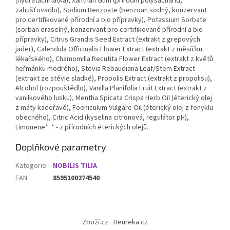
(hydratační látka), Xanthan Gum (přírodní polysacharid,
zahušťovadlo), Sodium Benzoate (benzoan sodný, konzervant
pro certifikované přírodní a bio přípravky), Potassium Sorbate
(sorban draselný, konzervant pro certifikované přírodní a bio
přípravky), Citrus Grandis Seed Extract (extrakt z grepových
jader), Calendula Officinalis Flower Extract (extrakt z měsíčku
lékařského), Chamomilla Recutita Flower Extract (extrakt z květů
heřmánku modrého), Stevia Rebaudiana Leaf/Stem Extract
(extrakt ze stévie sladké), Propolis Extract (extrakt z propolisu),
Alcohol (rozpouštědlo), Vanilla Planifolia Fruit Extract (extrakt z
vanilkového lusku), Mentha Spicata Crispa Herb Oil (éterický olej
z máty kadeřavé), Foeniculum Vulgare Oil (éterický olej z fenyklu
obecného), Citric Acid (kyselina citronová, regulátor pH),
Limonene*. * - z přírodních éterických olejů.
Doplňkové parametry
Kategorie
:
NOBILIS TILIA
EAN
:
8595100274540
Z
á
Zboží.cz
Heureka.cz