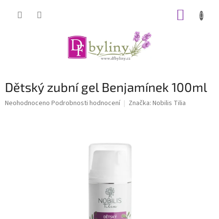
Přejít
NÁKUP
na
obsah
KOŠÍK
Dětský zubní gel Benjamínek 100ml
Průměrné
Neohodnoceno
Podrobnosti hodnocení
Značka:
Nobilis Tilia
hodnocení
produktu
je
0,0
z
5
hvězdiček.