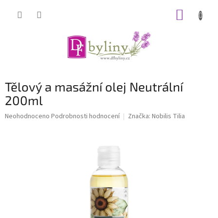
Přejít
NÁKUP
na
obsah
KOŠÍK
Tělový a masážní olej Neutrální
200ml
Průměrné
Neohodnoceno
Podrobnosti hodnocení
Značka:
Nobilis Tilia
hodnocení
produktu
je
0,0
z
5
hvězdiček.