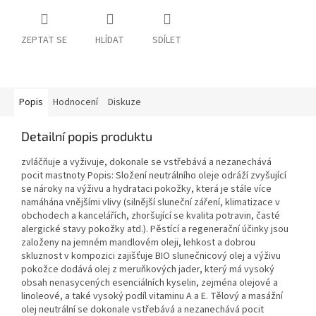
ZEPTAT SE
HLÍDAT
SDÍLET
Popis
Hodnocení
Diskuze
Detailní popis produktu
zvláčňuje a vyživuje, dokonale se vstřebává a nezanechává
pocit mastnoty Popis: Složení neutrálního oleje odráží zvyšující
se nároky na výživu a hydrataci pokožky, která je stále více
namáhána vnějšími vlivy (silnější sluneční záření, klimatizace v
obchodech a kancelářích, zhoršující se kvalita potravin, časté
alergické stavy pokožky atd.). Pěstící a regenerační účinky jsou
založeny na jemném mandlovém oleji, lehkost a dobrou
skluznost v kompozici zajišťuje BIO slunečnicový olej a výživu
pokožce dodává olej z meruňkových jader, který má vysoký
obsah nenasycených esenciálních kyselin, zejména olejové a
linoleové, a také vysoký podíl vitaminu A a E. Tělový a masážní
olej neutrální se dokonale vstřebává a nezanechává pocit