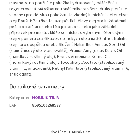
mastnoty. Po použití je pokožka hydratovaná, zvláčněná a
regenerovaná. Má výbornou snášenlivost všemi druhy pletí a je
vhodný i pro dětskou pokožku. Je vhodný k míchání s éterickými
oleji.Použití: Používejte jako pěstící tělový olej pro každodenní
péči o pokožku celého těla po koupeli nebo jako základní
přípravek pro masáž. Může se míchat s vybranými éterickými
oleji v poměru cca 6 kapek éterických olejů na 30 ml neutrálního
oleje pro dospělou osobu.Složení: Helianthus Annuus Seed Oil
(slunečnicový olej v bio kvalitě), Prunus Amygdalus Dulcis Oil
(mandlový rostlinný olej), Prunus Armeniaca Kernel Oil
(meruňkový rostlinný olej), Tocopheryl Acetate (stabilizovaný
vitamin E, antioxidant), Retinyl Palmitate (stabilizovaný vitamin A,
antioxidant).
Doplňkové parametry
Kategorie
:
NOBILIS TILIA
EAN
:
8595100268587
Z
á
Zboží.cz
Heureka.cz
p