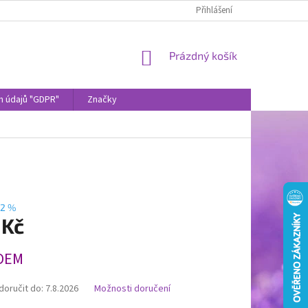
Přihlášení
NÁKUPNÍ
Prázdný košík
KOŠÍK
h údajů "GDPR"
Značky
2 %
 Kč
DEM
oručit do:
7.8.2026
Možnosti doručení