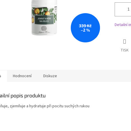
Detailní 
339 Kč
–2 %
TISK
s
Hodnocení
Diskuze
ailní popis produktu
ňuje, zjemňuje a hydratuje při pocitu suchých rukou