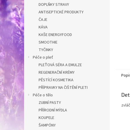
n
DOPLŇKY STRAVY
e
ANTISEPTICKÉ PRODUKTY
l
ČAJE
KÁVA
KAŠE ENERGYFOOD
SMOOTHIE
TYČINKY
Péče o pleť
PLEŤOVÁ SÉRA A EMULZE
REGENERAČNÍ KRÉMY
Popi
PĚSTÍCÍ KOSMETIKA
PŘÍPRAVKY NA ČIŠTĚNÍ PLETI
Det
Péče o tělo
ZUBNÍ PASTY
zvláč
PŘÍRODNÍ MÝDLA
KOUPELE
ŠAMPÓNY