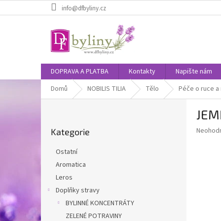
Přejít
info@dfbyliny.cz
na
obsah
DOPRAVA A PLATBA
Kontakty
Napište nám
Domů
NOBILIS TILIA
Tělo
Péče o ruce a
P
JEM
o
Přeskočit
s
Průměr
Neohod
Kategorie
kategorie
t
hodnoce
r
produkt
Ostatní
a
je
Aromatica
0,0
n
z
Leros
n
5
í
Doplňky stravy
hvězdič
p
BYLINNÉ KONCENTRÁTY
a
ZELENÉ POTRAVINY