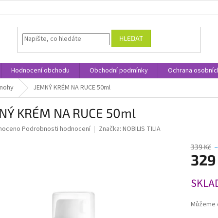
HLEDAT
Hodnocení obchodu
Obchodní podmínky
Ochrana osobníc
 nohy
JEMNÝ KRÉM NA RUCE 50ml
NÝ KRÉM NA RUCE 50ml
né
noceno
Podrobnosti hodnocení
Značka:
NOBILIS TILIA
ní
u
339 Kč
–
329
Měrná
SKLA
cena:
ek.
Můžeme d