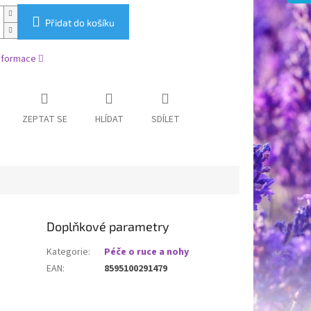
Přidat do košíku
informace
ZEPTAT SE
HLÍDAT
SDÍLET
Doplňkové parametry
Kategorie
:
Péče o ruce a nohy
EAN
:
8595100291479