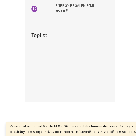
ENERGY REGALEN 30ML
453 Kč
Toplist
Z
á
p
a
Vážení zákazníci, od 6.8. do 14.8.2026. u nás probíhá firemní dovolená. Zásilky b
t
odesílány do 5.8. objednávky do 10 hodin a následně od 17.8. V době od 6.8 do 14.8.