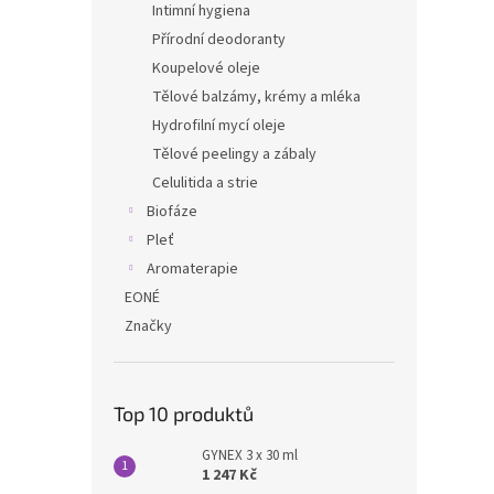
Intimní hygiena
Přírodní deodoranty
Koupelové oleje
Tělové balzámy, krémy a mléka
Hydrofilní mycí oleje
Tělové peelingy a zábaly
Celulitida a strie
Biofáze
Pleť
Aromaterapie
EONÉ
Značky
Top 10 produktů
GYNEX 3 x 30 ml
1 247 Kč