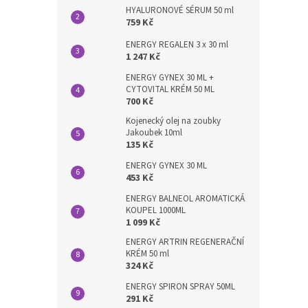
HYALURONOVÉ SÉRUM 50 ml
759 Kč
ENERGY REGALEN 3 x 30 ml
1 247 Kč
ENERGY GYNEX 30 ML +
CYTOVITAL KRÉM 50 ML
700 Kč
Kojenecký olej na zoubky
Jakoubek 10ml
135 Kč
ENERGY GYNEX 30 ML
453 Kč
ENERGY BALNEOL AROMATICKÁ
KOUPEL 1000ML
1 099 Kč
ENERGY ARTRIN REGENERAČNÍ
KRÉM 50 ml
324 Kč
ENERGY SPIRON SPRAY 50ML
291 Kč