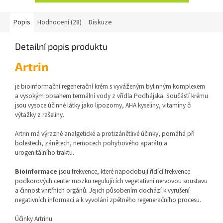
Popis
Hodnocení (28)
Diskuze
Detailní popis produktu
Artrin
je bioinformační regenerační krém s vyváženým bylinným komplexem
a vysokým obsahem termální vody z vřídla Podhájska. Součástí krému
jsou vysoce účinné látky jako lipozomy, AHA kyseliny, vitaminy či
výtažky z rašeliny.
Artrin má výrazné analgetické a protizánětlivé účinky, pomáhá při
bolestech, zánětech, nemocech pohybového aparátu a
urogenitálního traktu.
Bioinformace
jsou frekvence, které napodobují řídící frekvence
podkorových center mozku regulujících vegetativní nervovou soustavu
a činnost vnitřních orgánů. Jejich působením dochází k vyrušení
negativních informací a k vyvolání zpětného regeneračního procesu.
Účinky Artrinu