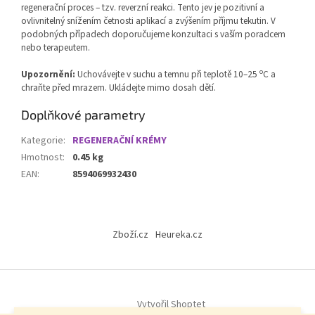
regenerační proces – tzv. reverzní reakci. Tento jev je pozitivní a
ovlivnitelný snížením četnosti aplikací a zvýšením příjmu tekutin. V
podobných případech doporučujeme konzultaci s vaším poradcem
nebo terapeutem.
o
Upozornění:
Uchovávejte v suchu a temnu při teplotě 10–25
C a
chraňte před mrazem. Ukládejte mimo dosah dětí.
Doplňkové parametry
Kategorie
:
REGENERAČNÍ KRÉMY
Hmotnost
:
0.45 kg
EAN
:
8594069932430
Z
á
Zboží.cz
Heureka.cz
p
a
t
í
Vytvořil Shoptet