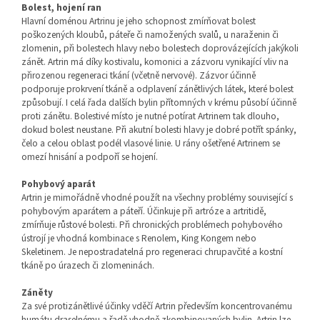
Bolest, hojení ran
Hlavní doménou Artrinu je jeho schopnost zmírňovat bolest
poškozených kloubů, páteře či namožených svalů, u naraženin či
zlomenin, při bolestech hlavy nebo bolestech doprovázejících jakýkoli
zánět. Artrin má díky kostivalu, komonici a zázvoru vynikající vliv na
přirozenou regeneraci tkání (včetně nervové). Zázvor účinně
podporuje prokrvení tkáně a odplavení zánětlivých látek, které bolest
způsobují. I celá řada dalších bylin přítomných v krému působí účinně
proti zánětu. Bolestivé místo je nutné potírat Artrinem tak dlouho,
dokud bolest neustane. Při akutní bolesti hlavy je dobré potřít spánky,
čelo a celou oblast podél vlasové linie. U rány ošetřené Artrinem se
omezí hnisání a podpoří se hojení.
Pohybový aparát
Artrin je mimořádně vhodné použít na všechny problémy související s
pohybovým aparátem a páteří. Účinkuje při artróze a artritidě,
zmírňuje růstové bolesti. Při chronických problémech pohybového
ústrojí je vhodná kombinace s Renolem, King Kongem nebo
Skeletinem. Je nepostradatelná pro regeneraci chrupavčité a kostní
tkáně po úrazech či zlomeninách.
Záněty
Za své protizánětlivé účinky vděčí Artrin především koncentrovanému
humátu draselnému a řadě vhodně zkombinovaných bylin. Artrin lze