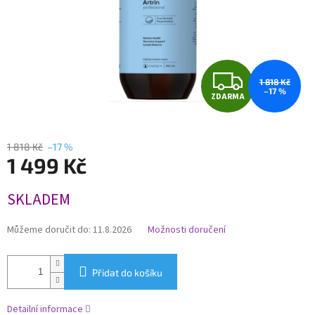
Z
1 818 Kč
–17 %
ZDARMA
D
A
1 818 Kč
–17 %
1 499 Kč
R
Měrná
M
SKLADEM
cena:
A
Můžeme doručit do:
11.8.2026
Možnosti doručení
Přidat do košíku
Detailní informace