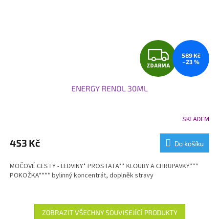
Z
589 Kč
–23 %
ZDARMA
D
ENERGY RENOL 30ML
A
R
SKLADEM
Průměrné
hodnocení
M
produktu
453 Kč
Do košíku
je
A
5,0
MOČOVÉ CESTY - LEDVINY* PROSTATA** KLOUBY A CHRUPAVKY***
z
POKOŽKA**** bylinný koncentrát, doplněk stravy
5
hvězdiček.
ZOBRAZIT VŠECHNY SOUVISEJÍCÍ PRODUKTY