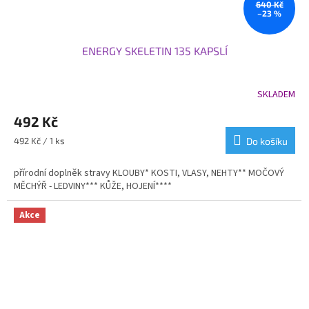
640 Kč
–23 %
ENERGY SKELETIN 135 KAPSLÍ
SKLADEM
Průměrné
hodnocení
492 Kč
produktu
je
Měrná
492 Kč / 1 ks
Do košíku
5,0
cena:
z
přírodní doplněk stravy KLOUBY* KOSTI, VLASY, NEHTY** MOČOVÝ
5
MĚCHÝŘ - LEDVINY*** KŮŽE, HOJENÍ****
hvězdiček.
Akce