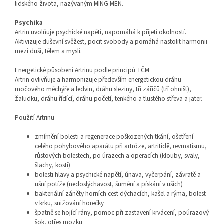
lidského života, nazývaným MING MEN.
Psychika
Artrin uvolňuje psychické napětí, napomáhá k přijetí okolností.
Aktivizuje duševní svěžest, pocit svobody a pomáhá nastolit harmonii
mezi duší, tělem a myslí.
Energetické působení Artrinu podle principů TČM
Artrin ovlivňuje a harmonizuje především energetickou dráhu
močového měchýře a ledvin, dráhu sleziny, tří zářičů (tří ohnišť),
žaludku, dráhu řídící, dráhu početí, tenkého a tlustého střeva a jater.
Použití Artrinu
zmírnění bolesti a regenerace poškozených tkání, ošetření
celého pohybového aparátu při artróze, artritidě, revmatismu,
růstových bolestech, po úrazech a operacích (klouby, svaly,
šlachy, kosti)
bolesti hlavy a psychické napětí, únava, vyčerpání, závratě a
ušní potíže (nedoslýchavost, šumění a pískání v uších)
bakteriální záněty horních cest dýchacích, kašel a rýma, bolest
v krku, snižování horečky
špatně se hojící rány, pomoc při zastavení krvácení, poúrazový
šok, otřes mozku