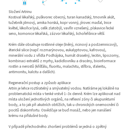
Složení Artrinu
Kostival lékařský, puškvorec obecný, turan kanadský, trnovník akát,
tužebník jilmový, arnika horská, kopr vonný, jírovec maďal, lnice
květel, lékořice lysá, celík zlatobýl, vavřín vznešený, pískavice řecké
seno, komonice lékařská, zázvor lékařský, lichořeřišnice větší.
Krém dále obsahuje rostlinné oleje (lněný, ricinový a podzemnicový),
éterické silice (např. rozmarýnovou, eukalyptovou, kafrovou),
minerální vodu z vřídla Podhájska, humát draselný, lecitin, lipozomy,
kombinaci extraktů z myrhy, kadidlovníku a dracény, bioinformace
rostlin a nerostů (křišťálu, fluoritu, malachitu, stříbra, sfaleritu,
antimonitu, kalcitu a dalších).
Regenerační postup a způsob aplikace
Artrin je lehce roztíratelný a smývatelný vodou. Natíráme jej lokálně na
problematická místa v tenké vrstvě 1–3x denně. Krém lze aplikovat nad
místa uložení jednotlivých orgánů, na reflexní zóny či akupunkturní
body, a to jak při akutních obtížích, tak u chronických onemocnění či
pocitů diskomfortu. Osvědčuje se buď masáž, nebo jen nanášení
krému na příslušné body.
V případě přechodného zhoršení problémů se jedná o zpětný