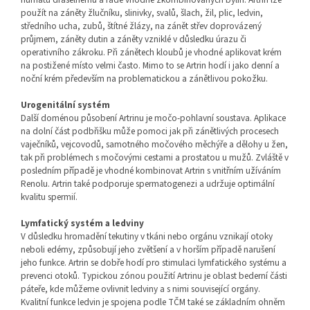
použít na záněty žlučníku, slinivky, svalů, šlach, žil, plic, ledvin,
středního ucha, zubů, štítné žlázy, na zánět střev doprovázený
průjmem, záněty dutin a záněty vzniklé v důsledku úrazu či
operativního zákroku. Při zánětech kloubů je vhodné aplikovat krém
na postižené místo velmi často. Mimo to se Artrin hodí i jako denní a
noční krém především na problematickou a zánětlivou pokožku.
Urogenitální systém
Další doménou působení Artrinu je močo-pohlavní soustava. Aplikace
na dolní část podbřišku může pomoci jak při zánětlivých procesech
vaječníků, vejcovodů, samotného močového měchýře a dělohy u žen,
tak při problémech s močovými cestami a prostatou u mužů. Zvláště v
posledním případě je vhodné kombinovat Artrin s vnitřním užíváním
Renolu. Artrin také podporuje spermatogenezi a udržuje optimální
kvalitu spermií.
Lymfatický systém a ledviny
V důsledku hromadění tekutiny v tkáni nebo orgánu vznikají otoky
neboli edémy, způsobují jeho zvětšení a v horším případě narušení
jeho funkce. Artrin se dobře hodí pro stimulaci lymfatického systému a
prevenci otoků. Typickou zónou použití Artrinu je oblast bederní části
páteře, kde můžeme ovlivnit ledviny a s nimi související orgány.
Kvalitní funkce ledvin je spojena podle TČM také se základním ohněm