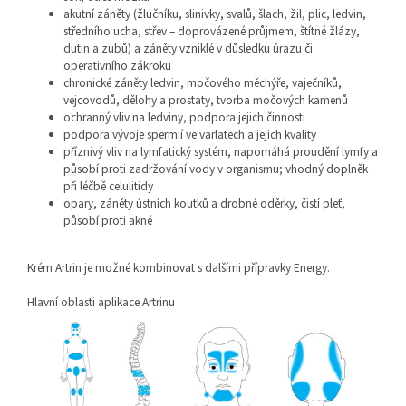
akutní záněty (žlučníku, slinivky, svalů, šlach, žil, plic, ledvin,
středního ucha, střev – doprovázené průjmem, štítné žlázy,
dutin a zubů) a záněty vzniklé v důsledku úrazu či
operativního zákroku
chronické záněty ledvin, močového měchýře, vaječníků,
vejcovodů, dělohy a prostaty, tvorba močových kamenů
ochranný vliv na ledviny, podpora jejich činnosti
podpora vývoje spermií ve varlatech a jejich kvality
příznivý vliv na lymfatický systém, napomáhá proudění lymfy a
působí proti zadržování vody v organismu; vhodný doplněk
při léčbě celulitidy
opary, záněty ústních koutků a drobné oděrky, čistí pleť,
působí proti akné
Krém Artrin je možné kombinovat s dalšími přípravky Energy.
Hlavní oblasti aplikace Artrinu