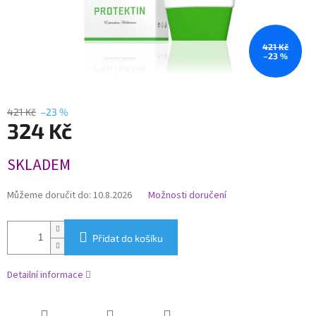
421 Kč
–23 %
421 Kč
–23 %
324 Kč
Měrná
SKLADEM
cena:
Můžeme doručit do:
10.8.2026
Možnosti doručení
Přidat do košíku
Detailní informace