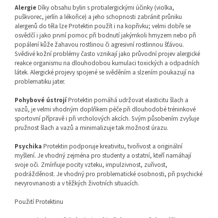
Alergie
Díky obsahu bylin s protialergickými účinky (violka,
puškvorec, jerlín a lékořice) a jeho schopnosti zabránit průniku
alergenů do těla lze Protektin použít i na kopřivku; velmi dobře se
osvědčí i jako první pomoc při bodnutí jakýmkoli hmyzem nebo při
popálení kůže žahavou rostlinou či agresivní rostlinnou šťávou.
Svědivé kožní problémy často vznikají jako průvodní projev alergické
reakce organismu na dlouhodobou kumulaci toxických a odpadních
látek. Alergické projevy spojené se svěděním a slzením poukazují na
problematiku jater.
Pohybové ústrojí
Protektin pomáhá udržovat elasticitu šlach a
vazů, je velmi vhodným doplňkem péče při dlouhodobé tréninkové
sportovní přípravě i při vrcholových akcích. Svým působením zvyšuje
pružnost šlach a vazů a minimalizuje tak možnost úrazu.
Psychika
Protektin podporuje kreativitu, tvořivost a originální
myšlení. Je vhodný zejména pro studenty a ostatní, kteří namáhají
svoje oči. Zmírňuje pocity vzteku, impulzivnost, zuřivost,
podrážděnost. Je vhodný pro problematické osobnosti, při psychické
nevyrovnanosti a v těžkých životních situacích.
Použití Protektinu