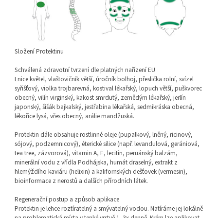
Složení Protektinu
Schválená zdravotní tvrzení dle platných nařízení EU
Lnice květel, vlaštovičník větší, úročník bolhoj, přeslička rolní, svízel
syřišťový, violka trojbarevná, kostival lékařský, lopuch větší, puškvorec
obecný, vilín virginský, kakost smrdutý, zemědým lékařský, jerlín
japonský, šišák bajkalský, jestřabina lékařská, sedmikráska obecná,
lékořice lysá, vřes obecný, arálie mandžuská.
Protektin dále obsahuje rostlinné oleje (pupalkový, lněný, ricinový,
sójový, podzemnicový), éterické silice (např. levandulová, gerániová,
tea tree, zázvorová), vitamin A, E, lecitin, peruánský balzám,
minerální vodu z vřídla Podhájska, humát draselný, extrakt z
hlemýždího kaviáru (helixin) a kalifornských dešťovek (vermesin),
bioinformace z nerostů a dalších přírodních látek.
Regenerační postup a způsob aplikace
Protektin je lehce roztíratelný a smývatelný vodou. Natíráme jej lokálně
na problematická místa v tenké vrstvě 1–3x denně. Krém lze aplikovat