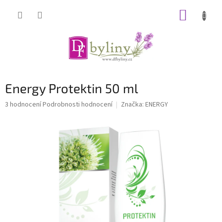
Přejít
NÁKUP
na
obsah
KOŠÍK
Energy Protektin 50 ml
Průměrné
3 hodnocení
Podrobnosti hodnocení
Značka:
ENERGY
hodnocení
produktu
je
5,0
z
5
hvězdiček.