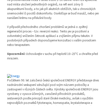
nad místa uložení jednotlivých orgánů, na refl exní zóny či
akupunkturní body, a to jak při akutních obtížích, tak u chronických
onemocnění či pocitů diskomfortu. Osvědčuje se buď masáž, nebo jen
nanášení krému na příslušné body.
V případě přechodného zhoršení problémů se jedná o zpětný
regenerační proces – tzv. reverzní reakci. Tento jev je pozitivní a
ovlivnitelný snížením četnosti aplikací a zvýšením příjmu tekutin. V
podobných případech doporučujeme konzultaci s vaším poradcem
nebo terapeutem.
Upozornění:
Uchovávejte v suchu při teplotě 10–25°C a chraňte před
mrazem.
Počátkem 90. let založená česká společnost ENERGY představuje dnes
nadnárodní seskupení sdružující pod svým názvem pobočky a
zastoupení v různých částech světa. Výrobky společnosti ENERGY jsou
vyrobeny z vysoce účinných, zaručeně přírodních produktů,
sestavených podle principů staré čínské medicíny, avšak s využitím
nejnovějších poznatků fytoterapie, homeopatie, krystaloterapie a