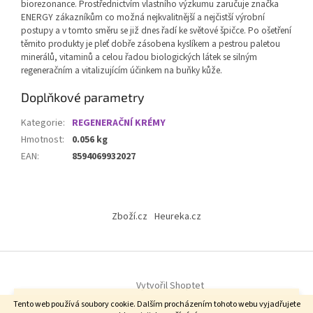
biorezonance. Prostřednictvím vlastního výzkumu zaručuje značka
ENERGY zákazníkům co možná nejkvalitnější a nejčistší výrobní
postupy a v tomto směru se již dnes řadí ke světové špičce. Po ošetření
těmito produkty je pleť dobře zásobena kyslíkem a pestrou paletou
minerálů, vitaminů a celou řadou biologických látek se silným
regeneračním a vitalizujícím účinkem na buňky kůže.
Doplňkové parametry
Kategorie
:
REGENERAČNÍ KRÉMY
Hmotnost
:
0.056 kg
EAN
:
8594069932027
Z
á
Zboží.cz
Heureka.cz
p
a
t
í
Vytvořil Shoptet
Vážení zákazníci, od 6.8. do 14.8.2026. u nás probíhá firemní dovolená.
Tento web používá soubory cookie. Dalším procházením tohoto webu vyjadřujete
Zásilky budou odesílány do 5.8. objednávky do 10 hodin a následně od