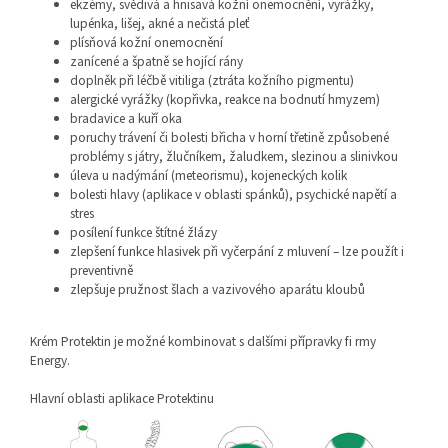
ekzémy, svědivá a hnisavá kožní onemocnění, vyrážky,
lupénka, lišej, akné a nečistá pleť
plísňová kožní onemocnění
zanícené a špatně se hojící rány
doplněk při léčbě vitiliga (ztráta kožního pigmentu)
alergické vyrážky (kopřivka, reakce na bodnutí hmyzem)
bradavice a kuří oka
poruchy trávení či bolesti břicha v horní třetině způsobené
problémy s játry, žlučníkem, žaludkem, slezinou a slinivkou
úleva u nadýmání (meteorismu), kojeneckých kolik
bolesti hlavy (aplikace v oblasti spánků), psychické napětí a
stres
posílení funkce štítné žlázy
zlepšení funkce hlasivek při vyčerpání z mluvení – lze použít i
preventivně
zlepšuje pružnost šlach a vazivového aparátu kloubů
Krém Protektin je možné kombinovat s dalšími přípravky fi rmy
Energy.
Hlavní oblasti aplikace Protektinu