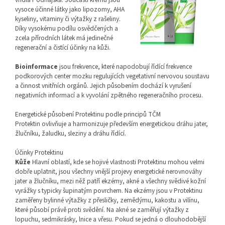
vysoce účinné látky jako lipozomy, AHA
kyseliny, vitaminy či výtažky z rašeliny.
Díky vysokému podílu osvědčených a
zcela přírodních látek má jedinečné
regenerační a čistící účinky na kůži.
Bioinformace
jsou frekvence, které napodobují řídící frekvence
podkorových center mozku regulujících vegetativní nervovou soustavu
a činnost vnitřních orgánů. Jejich působením dochází k vyrušení
negativních informací a k vyvolání zpětného regeneračního procesu.
Energetické působení Protektinu podle principů TČM
Protektin ovlivňuje a harmonizuje především energetickou dráhu jater,
žlučníku, žaludku, sleziny a dráhu řídící.
Účinky Protektinu
Kůže
Hlavní oblastí, kde se hojivé vlastnosti Protektinu mohou velmi
dobře uplatnit, jsou všechny vnější projevy energetické nerovnováhy
jater a žlučníku, mezi něž patří ekzémy, akné a všechny svědivé kožní
vyrážky s typicky šupinatým povrchem. Na ekzémy jsou v Protektinu
zaměřeny bylinné výtažky z přesličky, zemědýmu, kakostu a vilínu,
které působí právě proti svědění. Na akné se zaměřují výtažky z
lopuchu, sedmikrásky, lnice a vřesu. Pokud se jedná o dlouhodobější