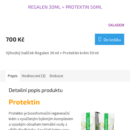
REGALEN 30ML + PROTEKTIN 50ML
A
R
SKLADEM
Průměrné
hodnocení
M
produktu
700 Kč
Do košíku
je
A
5,0
Výhodný balíček Regalen 30 ml + Protektin krém 50 ml
z
5
hvězdiček.
Popis
Hodnocení (3)
Diskuze
Detailní popis produktu
Protektin
Protektin je bioinformační regenerační
krém s vyváženým bylinným komplexem
a vysokým obsahem termální vody z
vřídla Podhájska. Součástí krému jsou