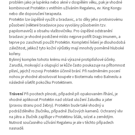
problém jako je lupénka nebo akné v dospělém věku, pak je vhodné
kombinovat Protektin s vnitřním užíváním Regalenu, ev. King Kongu
nebo dle doporučení terapeuta.
Protektin lze úspěšně využít u bradavic, a to díky jeho protivirovému
působení (některé bradavice jsou vyvolány působením tzv.
papilomavirů) a obsahu vlaštovičníku. Pro úspěšné odstranění
bradavic je vhodné postižené místo nejprve potřít Drags Imunem, a
teprve po zaschnutí použít Protektin. Kompletní řešení je dlouhodobá
záležitost, jelikož tyto kožní výrůstky mají mnohdy poměrně hluboké
kořeny.
Bylinný komplex tohoto krému má výrazné protiplísňové účinky.
Zarudlá, mokvající a olupující se kůže často poukazuje na přítomnost
plísní, jejichž rozvoji Protektin účinně brání. Při nadměrném pocení
nohou je vhodné absolvovat koupele v Biotermalu nebo Balneolu a
následně ošetřit pokožku Protektinem.
Trávení
Při pocitech plnosti, případně při opakovaném říhání, je
vhodné aplikovat Protektin nad oblast uložení žaludku a jater
(pravou stranu pod žebry). Protektin bude také vhodný u
podrážděného žlučníku, případně žlučových kamenů. Ochranný vliv
na játra a žlučník zajišťuje v Protektinu šišák, svízel a zemědým.
Nutnost současného užívání Regalenu je ale v těchto případech
nasnadě.