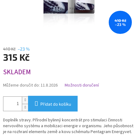
410 Kč
–23 %
410 Kč
–23 %
315 Kč
Měrná
SKLADEM
cena:
Můžeme doručit do:
11.8.2026
Možnosti doručení
Přidat do košíku
Doplněk stravy. Přírodní bylinný koncentrát pro stimulaci činnosti
nervového systému a mobilizaci energie v organismu. Jeho působnost
je na rozhraní elementu země a kovu schématu Pentagram Energyvet.