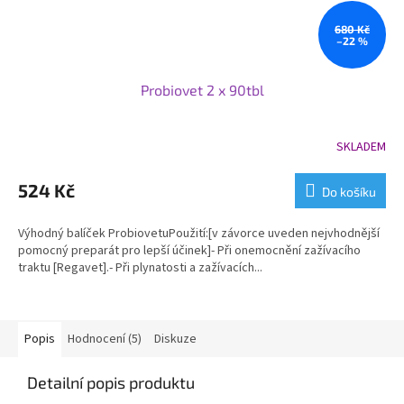
680 Kč
–22 %
Probiovet 2 x 90tbl
SKLADEM
Průměrné
hodnocení
produktu
524 Kč
Do košíku
je
5,0
Výhodný balíček ProbiovetuPoužití:[v závorce uveden nejvhodnější
z
pomocný preparát pro lepší účinek]- Při onemocnění zažívacího
5
traktu [Regavet].- Při plynatosti a zažívacích...
hvězdiček.
Popis
Hodnocení (5)
Diskuze
Detailní popis produktu