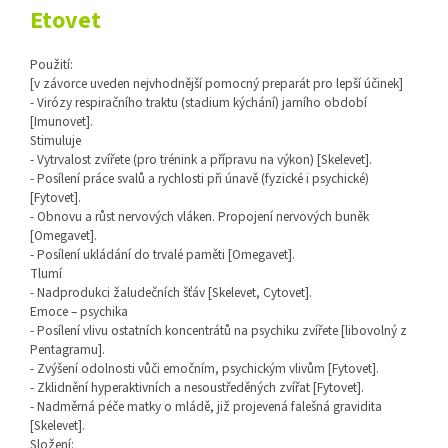
Etovet
Použití:
[v závorce uveden nejvhodnější pomocný preparát pro lepší účinek]
- Virózy respiračního traktu (stadium kýchání) jarního období
[Imunovet].
Stimuluje
- Vytrvalost zvířete (pro trénink a přípravu na výkon) [Skelevet].
- Posílení práce svalů a rychlosti při únavě (fyzické i psychické)
[Fytovet].
- Obnovu a růst nervových vláken. Propojení nervových buněk
[Omegavet].
- Posílení ukládání do trvalé paměti [Omegavet].
Tlumí
- Nadprodukci žaludečních šťáv [Skelevet, Cytovet].
Emoce – psychika
- Posílení vlivu ostatních koncentrátů na psychiku zvířete [libovolný z
Pentagramu].
- Zvýšení odolnosti vůči emočním, psychickým vlivům [Fytovet].
- Zklidnění hyperaktivních a nesoustředěných zvířat [Fytovet].
- Nadměrná péče matky o mládě, již projevená falešná gravidita
[Skelevet].
Složení: