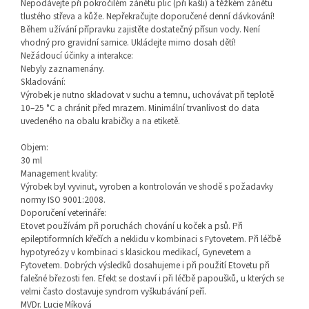
Nepodávejte při pokročilém zánětu plic (při kašli) a těžkém zánětu
tlustého střeva a kůže. Nepřekračujte doporučené denní dávkování!
Během užívání přípravku zajistěte dostatečný přísun vody. Není
vhodný pro gravidní samice. Ukládejte mimo dosah dětí!
Nežádoucí účinky a interakce:
Nebyly zaznamenány.
Skladování:
Výrobek je nutno skladovat v suchu a temnu, uchovávat při teplotě
10–25 °C a chránit před mrazem. Minimální trvanlivost do data
uvedeného na obalu krabičky a na etiketě.
Objem:
30 ml
Management kvality:
Výrobek byl vyvinut, vyroben a kontrolován ve shodě s požadavky
normy ISO 9001:2008.
Doporučení veterináře:
Etovet používám při poruchách chování u koček a psů. Při
epileptiformních křečích a neklidu v kombinaci s Fytovetem. Při léčbě
hypotyreózy v kombinaci s klasickou medikací, Gynevetem a
Fytovetem. Dobrých výsledků dosahujeme i při použití Etovetu při
falešné březosti fen. Efekt se dostaví i při léčbě papoušků, u kterých se
velmi často dostavuje syndrom vyškubávání peří.
MVDr. Lucie Míková