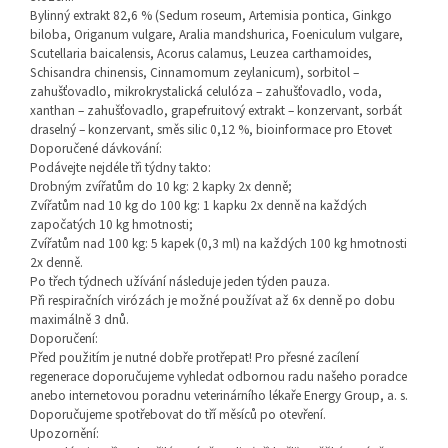
Bylinný extrakt 82,6 % (Sedum roseum, Artemisia pontica, Ginkgo
biloba, Origanum vulgare, Aralia mandshurica, Foeniculum vulgare,
Scutellaria baicalensis, Acorus calamus, Leuzea carthamoides,
Schisandra chinensis, Cinnamomum zeylanicum), sorbitol –
zahušťovadlo, mikrokrystalická celulóza – zahušťovadlo, voda,
xanthan – zahušťovadlo, grapefruitový extrakt – konzervant, sorbát
draselný – konzervant, směs silic 0,12 %, bioinformace pro Etovet
Doporučené dávkování:
Podávejte nejdéle tři týdny takto:
Drobným zvířatům do 10 kg: 2 kapky 2x denně;
Zvířatům nad 10 kg do 100 kg: 1 kapku 2x denně na každých
započatých 10 kg hmotnosti;
Zvířatům nad 100 kg: 5 kapek (0,3 ml) na každých 100 kg hmotnosti
2x denně.
Po třech týdnech užívání následuje jeden týden pauza.
Při respiračních virózách je možné používat až 6x denně po dobu
maximálně 3 dnů.
Doporučení:
Před použitím je nutné dobře protřepat! Pro přesné zacílení
regenerace doporučujeme vyhledat odbornou radu našeho poradce
anebo internetovou poradnu veterinárního lékaře Energy Group, a. s.
Doporučujeme spotřebovat do tří měsíců po otevření.
Upozornění: