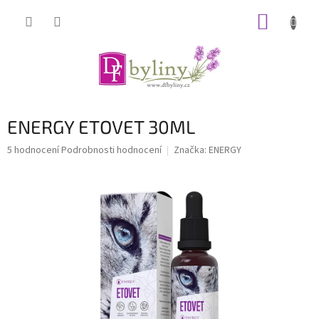
Přejít
NÁKUP
na
obsah
KOŠÍK
ENERGY ETOVET 30ML
Průměrné
5 hodnocení
Podrobnosti hodnocení
Značka:
ENERGY
hodnocení
produktu
je
4,6
z
5
hvězdiček.