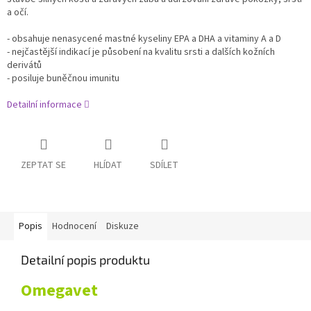
a očí.
- obsahuje nenasycené mastné kyseliny EPA a DHA a vitaminy A a D
- nejčastější indikací je působení na kvalitu srsti a dalších kožních
derivátů
- posiluje buněčnou imunitu
Detailní informace
ZEPTAT SE
HLÍDAT
SDÍLET
Popis
Hodnocení
Diskuze
Detailní popis produktu
Omegavet