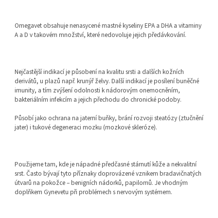
Omegavet obsahuje nenasycené mastné kyseliny EPA a DHA a vitaminy
A a D v takovém množství, které nedovoluje jejich předávkování.
Nejčastější indikací je působení na kvalitu srsti a dalších kožních
derivátů, u plazů např. krunýř želvy. Další indikací je posílení buněčné
imunity, a tím zvýšení odolnosti k nádorovým onemocněním,
bakteriálním infekcím a jejich přechodu do chronické podoby.
Působí jako ochrana na jaterní buňky, brání rozvoji steatózy (ztučnění
jater) i tukové degeneraci mozku (mozkové skleróze).
Použijeme tam, kde je nápadné předčasné stárnutí kůže a nekvalitní
srst. Často bývají tyto příznaky doprovázené vznikem bradavičnatých
útvarů na pokožce – benigních nádorků, papilomů. Je vhodným
doplňkem Gynevetu při problémech s nervovým systémem.