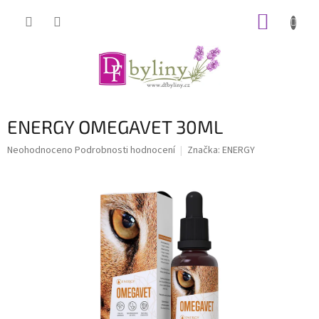
Přejít
NÁKUP
na
obsah
KOŠÍK
ENERGY OMEGAVET 30ML
Průměrné
Neohodnoceno
Podrobnosti hodnocení
Značka:
ENERGY
hodnocení
produktu
je
0,0
z
5
hvězdiček.