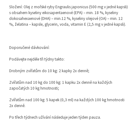
Složení: Olej z mořské ryby Engraulis japonicus (500 mg v jedné kapsli)
s obsahem kyseliny eikosapentaenové (EPA) – min. 18 %, kyseliny
dokosahexaenové (DHA) – min.12 %, kyseliny olejové (OA) – min. 12
%, želatina – kapsle, glycerin, voda, vitamin E (2,5 mg v jedné kapsli).
Doporučené dávkování:
Podávejte nejdéle tři týdny takto:
Drobným zvířatům do 10 kg: 2 kapky 2x denně;
Zvířatům nad 10 kg do 100 kg: 1 kapku 2x denně na každých
započatých 10 kg hmotnosti;
Zvířatům nad 100 kg: 5 kapek (0,3 ml) na každých 100 kg hmotnosti
2x denně.
Po třech týdnech užívání následuje jeden týden pauza.