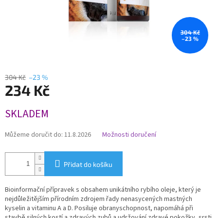
304 Kč
–23 %
304 Kč
–23 %
234 Kč
Měrná
SKLADEM
cena:
Můžeme doručit do:
11.8.2026
Možnosti doručení
Přidat do košíku
Bioinformační přípravek s obsahem unikátního rybího oleje, který je
nejdůležitějším přírodním zdrojem řady nenasycených mastných
kyselin a vitaminu A a D. Posiluje obranyschopnost, napomáhá při
stavbě silných kostí a zdravých zubů a udržování zdravé pokožky, srsti