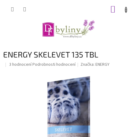
Přejít
NÁKUP
na
obsah
KOŠÍK
ENERGY SKELEVET 135 TBL
Průměrné
3 hodnocení
Podrobnosti hodnocení
Značka:
ENERGY
hodnocení
produktu
je
5,0
z
5
hvězdiček.