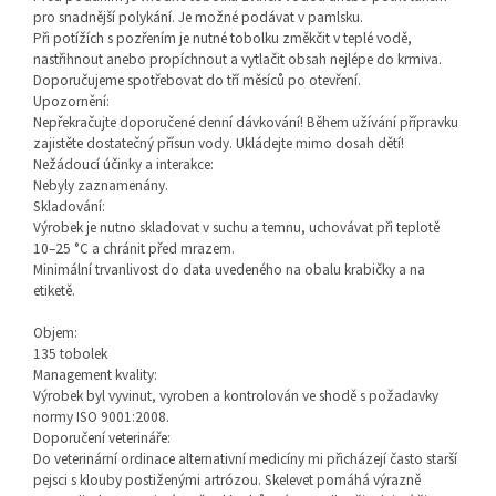
pro snadnější polykání. Je možné podávat v pamlsku.
Při potížích s pozřením je nutné tobolku změkčit v teplé vodě,
nastřihnout anebo propíchnout a vytlačit obsah nejlépe do krmiva.
Doporučujeme spotřebovat do tří měsíců po otevření.
Upozornění:
Nepřekračujte doporučené denní dávkování! Během užívání přípravku
zajistěte dostatečný přísun vody. Ukládejte mimo dosah dětí!
Nežádoucí účinky a interakce:
Nebyly zaznamenány.
Skladování:
Výrobek je nutno skladovat v suchu a temnu, uchovávat při teplotě
10–25 °C a chránit před mrazem.
Minimální trvanlivost do data uvedeného na obalu krabičky a na
etiketě.
Objem:
135 tobolek
Management kvality:
Výrobek byl vyvinut, vyroben a kontrolován ve shodě s požadavky
normy ISO 9001:2008.
Doporučení veterináře:
Do veterinární ordinace alternativní medicíny mi přicházejí často starší
pejsci s klouby postiženými artrózou. Skelevet pomáhá výrazně