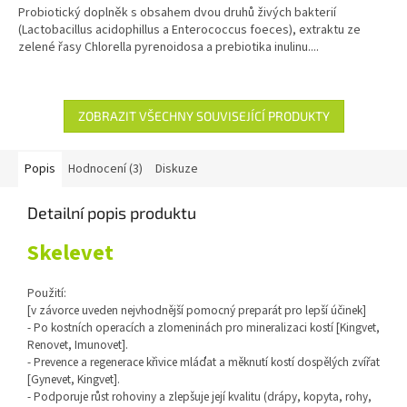
Probiotický doplněk s obsahem dvou druhů živých bakterií
z
(Lactobacillus acidophillus a Enterococcus foeces), extraktu ze
5
zelené řasy Chlorella pyrenoidosa a prebiotika inulinu....
hvězdiček.
ZOBRAZIT VŠECHNY SOUVISEJÍCÍ PRODUKTY
Popis
Hodnocení (3)
Diskuze
Detailní popis produktu
Skelevet
Použití:
[v závorce uveden nejvhodnější pomocný preparát pro lepší účinek]
- Po kostních operacích a zlomeninách pro mineralizaci kostí [Kingvet,
Renovet, Imunovet].
- Prevence a regenerace křivice mláďat a měknutí kostí dospělých zvířat
[Gynevet, Kingvet].
- Podporuje růst rohoviny a zlepšuje její kvalitu (drápy, kopyta, rohy,