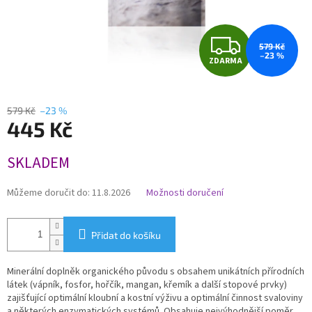
Z
579 Kč
–23 %
ZDARMA
D
A
579 Kč
–23 %
445 Kč
R
Měrná
M
SKLADEM
cena:
A
Můžeme doručit do:
11.8.2026
Možnosti doručení
Přidat do košíku
Minerální doplněk organického původu s obsahem unikátních přírodních
látek (vápník, fosfor, hořčík, mangan, křemík a další stopové prvky)
zajišťující optimální kloubní a kostní výživu a optimální činnost svaloviny
a některých enzymatických systémů. Obsahuje nejvýhodnější poměr