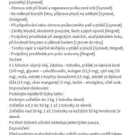
paznehty) [Gynevet].
- Obnova srsti při línání a regenerace poškozené srsti [Gynevet].
- Na měknutí krunýře želvy, příprava plazů na svlékání [Gynevet,
Omegavet].
- Při přepeřování nebo obnovu poškozeného peří u ptáků [Gynevet].
- Záněty kloubů, kloubních pouzder, šlach a jejich úponů [Kingvet].
- Podpůrný prostředek při alergických reakcích, anafylaktickém šoku,
při bodnutí hmyzem a uštknutí hadem [Cytovet do rány].
- Tvorba vajec a vaječné skořápky u ptáků a plazů [Gynevet, Kingvet].
- Podpůrný prostředek pro práci svaloviny [Kingvet].
Složení:
V 1 tobolce: sójový olej, želatina – tobolka, prášek ze sépiové kosti
(100 mg), glycerin – zahušťovadlo, kolagen (52,5 mg), rybí olej (35
mg), voda, extrakt z kopřivy dvoudomé (15 mg), extrakt ze šípkové
růže (10 mg), síran manganitý (3 mg), lecitin – emulgátor, včelí vosk.
Doporučené dávkování:
Podávejte nejdéle tři týdny takto:
Drobným zvířatům do 2 kg: 1 tobolku denně;
Zvířatům od 2 do 50 kg: 1 až 2 tobolky 2x denně;
Zvířatům nad 50 kg: 1 až 2 tobolky na každých 50 kg hmotnosti 2x
denně.
Po třech týdnech užívání následuje jeden týden pauza.
Doporučení:
Před podáním je vhodné tobolku zvlhčit vodou anebo potřít tukem