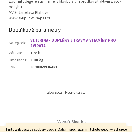
zpomalit degenerativní změny kloubů a tím prodloužit aktivní život v
pohybu.
MVDr. Jaroslava Bláhová
www.akupunktura-psu.cz
Doplňkové parametry
VETERINA - DOPLŇKY STRAVY A VITAMÍNY PRO
Kategorie
:
ZVÍŘATA
Záruka
:
1 rok
Hmotnost
:
0.08 kg
EAN
:
8594069936421
Z
á
Zboží.cz
Heureka.cz
p
a
t
í
Vytvořil Shoptet
Vážení zákazníci, od 6.8. do 14.8.2026. u nás probíhá firemní dovolená.
Tento web používá soubory cookie. Dalším procházením tohoto webu vyjadřujete