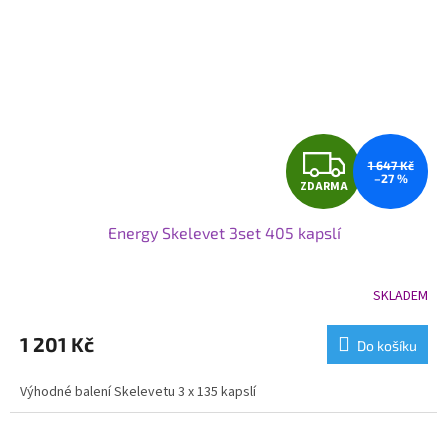
Z
1 647 Kč
–27 %
ZDARMA
D
Energy Skelevet 3set 405 kapslí
A
R
SKLADEM
Průměrné
hodnocení
M
produktu
1 201 Kč
Do košíku
je
A
5,0
Výhodné balení Skelevetu 3 x 135 kapslí
z
5
hvězdiček.