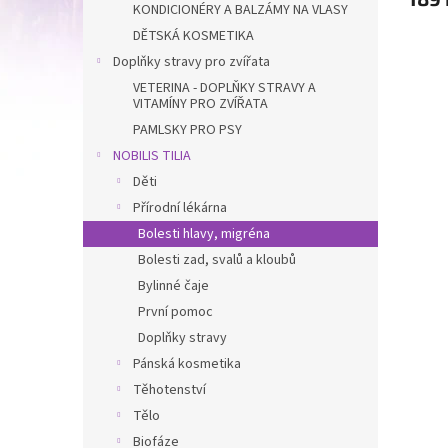
KONDICIONÉRY A BALZÁMY NA VLASY
5,0
DĚTSKÁ KOSMETIKA
z
5
Doplňky stravy pro zvířata
hvězdi
VETERINA - DOPLŇKY STRAVY A
VITAMÍNY PRO ZVÍŘATA
PAMLSKY PRO PSY
NOBILIS TILIA
Děti
Přírodní lékárna
Bolesti hlavy, migréna
Bolesti zad, svalů a kloubů
Bylinné čaje
První pomoc
Doplňky stravy
Pánská kosmetika
Těhotenství
Tělo
Biofáze