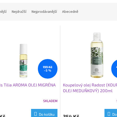
nější
Nejdražší
Nejprodávanější
Abecedně
199 Kč
–5 %
is Tilia AROMA OLEJ MIGRÉNA
Koupelový olej Radost (KO
OLEJ MEDUŇKOVÝ) 200ml
SKLADEM
rné
Průměrné
cení
hodnocení
ktu
produktu
Do košíku
Do
Kč
354 Kč
je