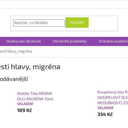
HLEDAT
Hodnocení obchodu
Obchodní podmínky
Ochrana osobníc
esti hlavy, migréna
sti hlavy, migréna
odávanější
Koupelový olej 
Nobilis Tilia AROMA
(KOUPELOVÝ OLE
OLEJ MIGRÉNA 10ml
MEDUŇKOVÝ) 20
SKLADEM
SKLADEM
189 Kč
354 Kč