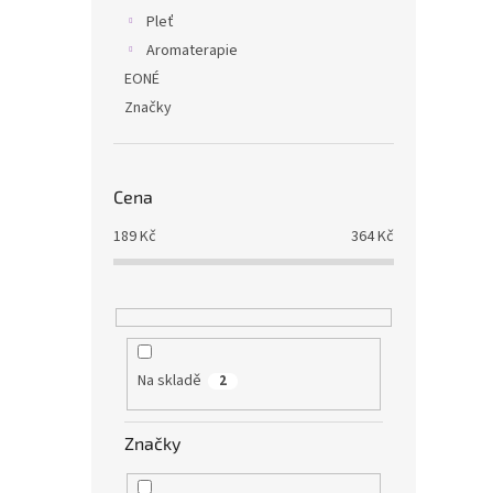
Pleť
Aromaterapie
EONÉ
Značky
Cena
189
Kč
364
Kč
Na skladě
2
Značky