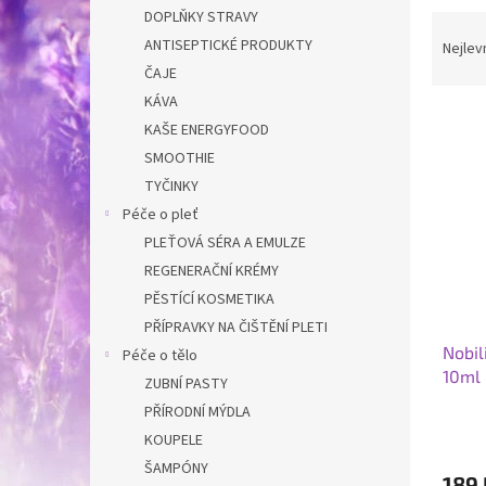
n
DOPLŇKY STRAVY
Ř
e
a
ANTISEPTICKÉ PRODUKTY
Nejlev
l
z
ČAJE
e
KÁVA
V
n
KAŠE ENERGYFOOD
ý
í
SMOOTHIE
p
p
TYČINKY
i
r
s
o
Péče o pleť
p
d
PLEŤOVÁ SÉRA A EMULZE
r
u
REGENERAČNÍ KRÉMY
o
k
PĚSTÍCÍ KOSMETIKA
d
t
PŘÍPRAVKY NA ČIŠTĚNÍ PLETI
u
ů
Nobil
k
Péče o tělo
10ml
t
ZUBNÍ PASTY
ů
PŘÍRODNÍ MÝDLA
Průmě
KOUPELE
hodno
produ
ŠAMPÓNY
189 
je