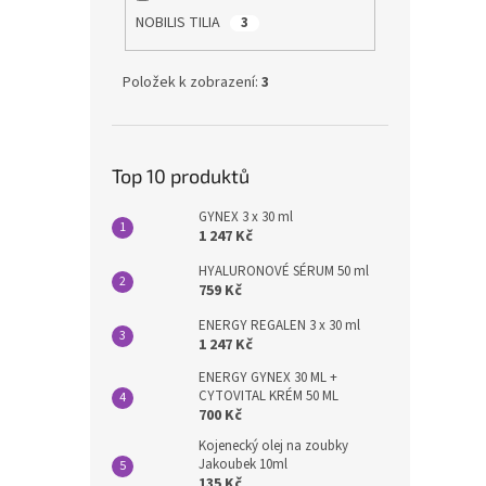
NOBILIS TILIA
3
Položek k zobrazení:
3
Top 10 produktů
GYNEX 3 x 30 ml
1 247 Kč
HYALURONOVÉ SÉRUM 50 ml
759 Kč
ENERGY REGALEN 3 x 30 ml
1 247 Kč
ENERGY GYNEX 30 ML +
CYTOVITAL KRÉM 50 ML
700 Kč
Kojenecký olej na zoubky
Jakoubek 10ml
135 Kč