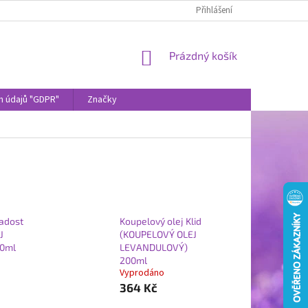
Přihlášení
NÁKUPNÍ
Prázdný košík
KOŠÍK
h údajů "GDPR"
Značky
Radost
Koupelový olej Klid
J
(KOUPELOVÝ OLEJ
0ml
LEVANDULOVÝ)
200ml
Vyprodáno
364 Kč