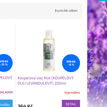
3
položek celkem
419 Kč
399 Kč
–15 %
–8 %
UPELOVÝ
Koupelový olej Klid (KOUPELOVÝ
OLEJ LEVANDULOVÝ) 200ml
SKLADEM
Vyprodáno
DETAIL
 košíku
364 Kč