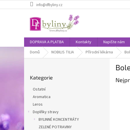
Přejít
info@dfbyliny.cz
na
obsah
DOPRAVA A PLATBA
Kontakty
Napište nám
Domů
NOBILIS TILIA
Přírodní lékárna
Bol
P
Bole
o
Přeskočit
s
Kategorie
kategorie
Nejpr
t
r
Ostatní
a
Aromatica
n
Leros
n
í
Doplňky stravy
p
BYLINNÉ KONCENTRÁTY
a
ZELENÉ POTRAVINY