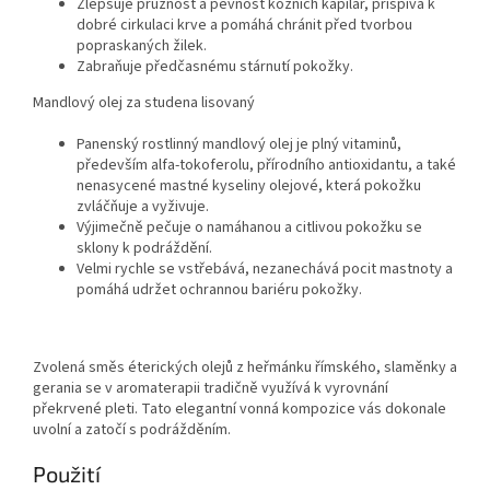
Zlepšuje pružnost a pevnost kožních kapilár, přispívá k
dobré cirkulaci krve a pomáhá chránit před tvorbou
popraskaných žilek.
Zabraňuje předčasnému stárnutí pokožky.
Mandlový olej za studena lisovaný
Panenský rostlinný mandlový olej je plný vitaminů,
především alfa-tokoferolu, přírodního antioxidantu, a také
nenasycené mastné kyseliny olejové, která pokožku
zvláčňuje a vyživuje.
Výjimečně pečuje o namáhanou a citlivou pokožku se
sklony k podráždění.
Velmi rychle se vstřebává, nezanechává pocit mastnoty a
pomáhá udržet ochrannou bariéru pokožky.
Zvolená směs éterických olejů z heřmánku římského, slaměnky a
gerania se v aromaterapii tradičně využívá k vyrovnání
překrvené pleti. Tato elegantní vonná kompozice vás dokonale
uvolní a zatočí s podrážděním.
Použití