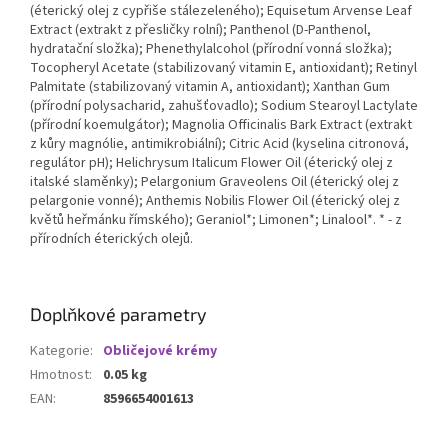
(éterický olej z cypřiše stálezeleného); Equisetum Arvense Leaf
Extract (extrakt z přesličky rolní); Panthenol (D-Panthenol,
hydratační složka); Phenethylalcohol (přírodní vonná složka);
Tocopheryl Acetate (stabilizovaný vitamin E, antioxidant); Retinyl
Palmitate (stabilizovaný vitamin A, antioxidant); Xanthan Gum
(přírodní polysacharid, zahušťovadlo); Sodium Stearoyl Lactylate
(přírodní koemulgátor); Magnolia Officinalis Bark Extract (extrakt
z kůry magnólie, antimikrobiální); Citric Acid (kyselina citronová,
regulátor pH); Helichrysum Italicum Flower Oil (éterický olej z
italské slaměnky); Pelargonium Graveolens Oil (éterický olej z
pelargonie vonné); Anthemis Nobilis Flower Oil (éterický olej z
květů heřmánku římského); Geraniol*; Limonen*; Linalool*. * - z
přírodních éterických olejů.
Doplňkové parametry
Kategorie
:
Obličejové krémy
Hmotnost
:
0.05 kg
EAN
:
8596654001613