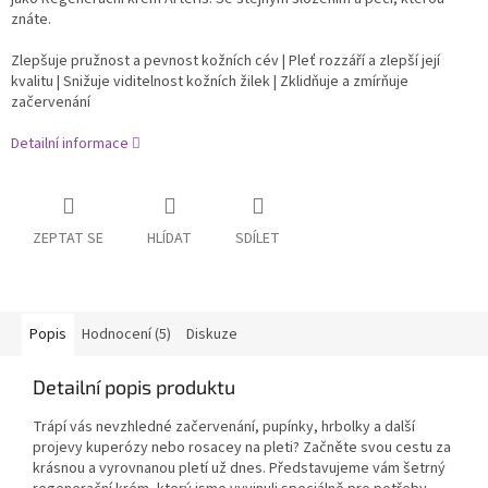
znáte.
Zlepšuje pružnost a pevnost kožních cév | Pleť rozzáří a zlepší její
kvalitu | Snižuje viditelnost kožních žilek | Zklidňuje a zmírňuje
začervenání
Detailní informace
ZEPTAT SE
HLÍDAT
SDÍLET
Popis
Hodnocení (5)
Diskuze
Detailní popis produktu
Trápí vás nevzhledné začervenání, pupínky, hrbolky a další
projevy kuperózy nebo rosacey na pleti? Začněte svou cestu za
krásnou a vyrovnanou pletí už dnes. Představujeme vám šetrný