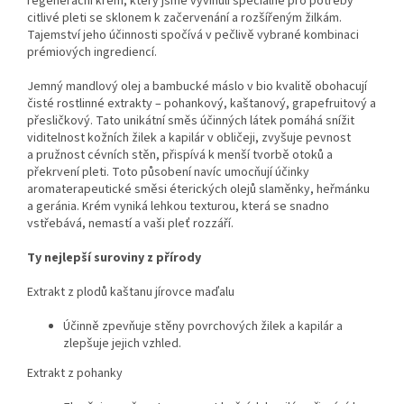
regenerační krém, který jsme vyvinuli speciálně pro potřeby
citlivé pleti se sklonem k začervenání a rozšířeným žilkám.
Tajemství jeho účinnosti spočívá v pečlivě vybrané kombinaci
prémiových ingrediencí.
Jemný mandlový olej a bambucké máslo v bio kvalitě obohacují
čisté rostlinné extrakty – pohankový, kaštanový, grapefruitový a
přesličkový. Tato unikátní směs účinných látek pomáhá snížit
viditelnost kožních žilek a kapilár v obličeji, zvyšuje pevnost
a pružnost cévních stěn, přispívá k menší tvorbě otoků a
překrvení pleti. Toto působení navíc umocňují účinky
aromaterapeutické směsi éterických olejů slaměnky, heřmánku
a geránia. Krém vyniká lehkou texturou, která se snadno
vstřebává, nemastí a vaši pleť rozzáří.
Ty nejlepší suroviny z přírody
Extrakt z plodů kaštanu jírovce maďalu
Účinně zpevňuje stěny povrchových žilek a kapilár a
zlepšuje jejich vzhled.
Extrakt z pohanky