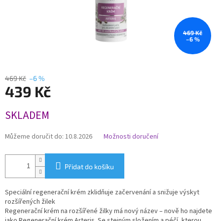
469 Kč
–6 %
469 Kč
–6 %
439 Kč
Měrná
SKLADEM
cena:
Můžeme doručit do:
10.8.2026
Možnosti doručení
Přidat do košíku
Speciální regenerační krém zklidňuje začervenání a snižuje výskyt
rozšířených žilek
Regenerační krém na rozšířené žilky má nový název – nově ho najdete
jako Regenerační krém Arteris. Se stejným složením a péčí, kterou