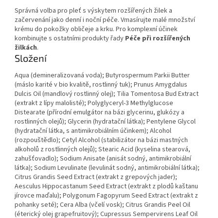
Správná volba pro pleť s výskytem rozšířených žilek a
začervenání jako denní i noční péče. Vmasírujte malé množství
krému do pokožky obličeje a krku. Pro komplexní účinek
kombinujte s ostatními produkty řady
Péče při rozšířených
žilkách
.
Složení
Aqua (demineralizovaná voda); Butyrospermum Parkii Butter
(máslo karité v bio kvalitě, rostlinný tuk); Prunus Amygdalus
Dulcis Oil (mandlový rostlinný olej); Tilia Tomentosa Bud Extract
(extrakt z lípy malolisté); Polyglyceryl-3 Methylglucose
Distearate (přírodní emulgátor na bázi glycerinu, glukózy a
rostlinných olejů); Glycerin (hydratační látka); Pentylene Glycol
(hydratační látka, s antimikrobiálním účinkem); Alcohol
(rozpouštědlo); Cetyl Alcohol (stabilizátor na bázi mastných
alkoholů z rostlinných olejů); Stearic Acid (kyselina stearová,
zahušťovadlo); Sodium Anisate (anisát sodný, antimikrobiální
látka); Sodium Levulinate (levulinát sodný, antimikrobiální látka);
Citrus Grandis Seed Extract (extrakt z grepových jader);
Aesculus Hippocastanum Seed Extract (extrakt z plodů kaštanu
jírovce maďalu); Polygonum Fagopyrum Seed Extract (extrakt z
pohanky seté); Cera Alba (včelí vosk); Citrus Grandis Peel Oil
(éterický olej grapefruitový); Cupressus Sempervirens Leaf Oil