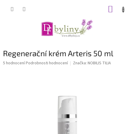
Přejít
NÁKUP
na
obsah
KOŠÍK
Regenerační krém Arteris 50 ml
Průměrné
5 hodnocení
Podrobnosti hodnocení
Značka:
NOBILIS TILIA
hodnocení
produktu
je
5,0
z
5
hvězdiček.