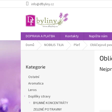
Přejít
info@dfbyliny.cz
na
obsah
DOPRAVA A PLATBA
Kontakty
Napište nám
Domů
NOBILIS TILIA
Pleť
Obličejové pe
P
Obli
o
Přeskočit
s
Kategorie
kategorie
Nejpr
t
r
Ostatní
a
Aromatica
n
Leros
n
í
Doplňky stravy
p
BYLINNÉ KONCENTRÁTY
a
ZELENÉ POTRAVINY