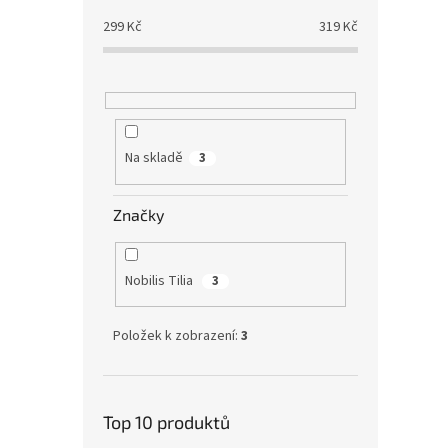
299
Kč
319
Kč
Na skladě
3
Značky
Nobilis Tilia
3
Položek k zobrazení:
3
Top 10 produktů