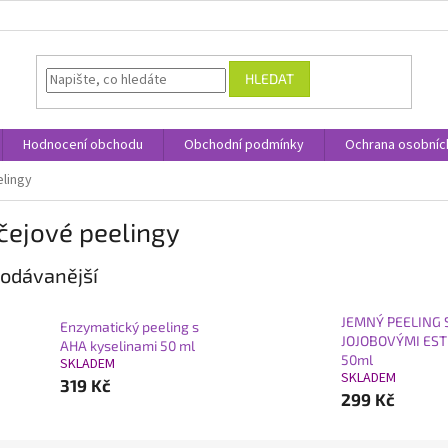
HLEDAT
Hodnocení obchodu
Obchodní podmínky
Ochrana osobníc
elingy
čejové peelingy
odávanější
JEMNÝ PEELING 
Enzymatický peeling s
JOJOBOVÝMI ES
AHA kyselinami 50 ml
50ml
SKLADEM
SKLADEM
319 Kč
299 Kč