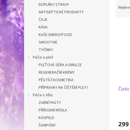
Ř
n
DOPLŇKY STRAVY
a
e
Nejlev
ANTISEPTICKÉ PRODUKTY
z
l
e
ČAJE
V
n
KÁVA
ý
í
KAŠE ENERGYFOOD
p
p
SMOOTHIE
i
r
TYČINKY
s
o
p
Péče o pleť
d
r
u
PLEŤOVÁ SÉRA A EMULZE
o
k
REGENERAČNÍ KRÉMY
d
t
PĚSTÍCÍ KOSMETIKA
u
ů
PŘÍPRAVKY NA ČIŠTĚNÍ PLETI
Čisti
k
Péče o tělo
t
ů
ZUBNÍ PASTY
PŘÍRODNÍ MÝDLA
KOUPELE
299
ŠAMPÓNY