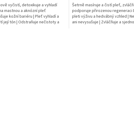
ově vyčistí, detoxikuje a vyhladí
Šetrně masíruje a čistí pleť, zvláčň
a mastnou a aknózní pleť
podporuje přirozenou regeneraci
šuje kožní bariéru | Pleť vyhladí a
pleti výživu a hedvábný vzhled | N
í její tón | Odstraňuje nečistoty a
ani nevysušuje | Zvláčňuje a sjedn
lé buňky...
pleti...
O
v
l
á
d
a
c
í
p
r
v
k
y
v
ý
p
i
s