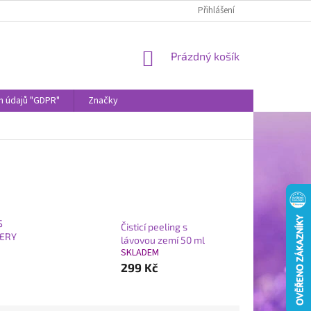
Přihlášení
NÁKUPNÍ
Prázdný košík
KOŠÍK
h údajů "GDPR"
Značky
S
Čisticí peeling s
TERY
lávovou zemí 50 ml
SKLADEM
299 Kč