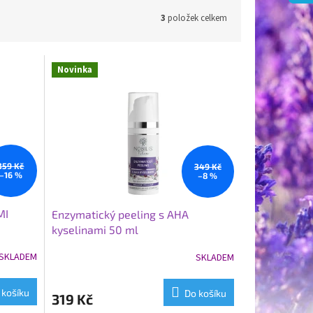
3
položek celkem
Novinka
359 Kč
349 Kč
–16 %
–8 %
MI
Enzymatický peeling s AHA
kyselinami 50 ml
SKLADEM
SKLADEM
 košíku
Do košíku
319 Kč