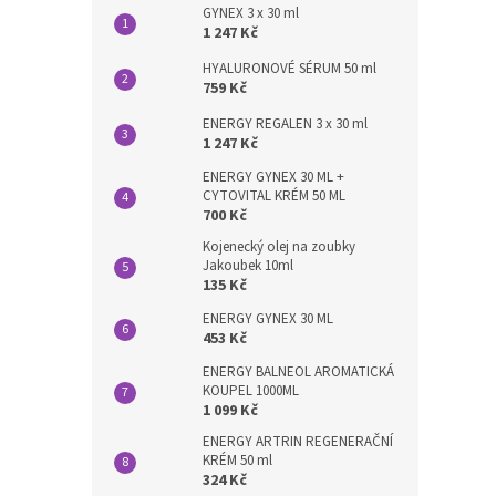
GYNEX 3 x 30 ml
1 247 Kč
HYALURONOVÉ SÉRUM 50 ml
759 Kč
ENERGY REGALEN 3 x 30 ml
1 247 Kč
ENERGY GYNEX 30 ML +
CYTOVITAL KRÉM 50 ML
700 Kč
Kojenecký olej na zoubky
Jakoubek 10ml
135 Kč
ENERGY GYNEX 30 ML
453 Kč
ENERGY BALNEOL AROMATICKÁ
KOUPEL 1000ML
1 099 Kč
ENERGY ARTRIN REGENERAČNÍ
KRÉM 50 ml
324 Kč