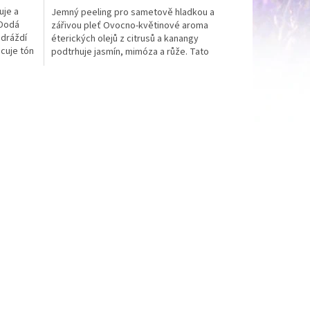
uje a
Jemný peeling pro sametově hladkou a
 Dodá
zářivou pleť Ovocno-květinové aroma
edráždí
éterických olejů z citrusů a kanangy
ocuje tón
podtrhuje jasmín, mimóza a růže. Tato
působivá ženská vůně vám...