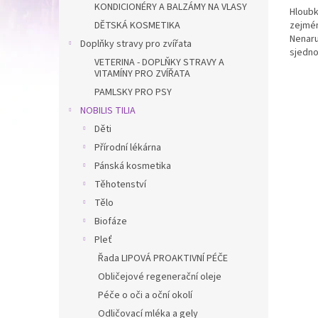
KONDICIONÉRY A BALZÁMY NA VLASY
Hloubk
zejmén
DĚTSKÁ KOSMETIKA
Nenaru
Doplňky stravy pro zvířata
sjednot
VETERINA - DOPLŇKY STRAVY A
odumře
VITAMÍNY PRO ZVÍŘATA
PAMLSKY PRO PSY
NOBILIS TILIA
Děti
Přírodní lékárna
Pánská kosmetika
Těhotenství
Tělo
Biofáze
Pleť
Řada LIPOVÁ PROAKTIVNÍ PÉČE
Obličejové regenerační oleje
Péče o oči a oční okolí
Odličovací mléka a gely