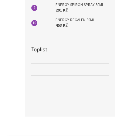
ENERGY SPIRON SPRAY 50ML
291 Kč
ENERGY REGALEN 30ML
453 Kč
Toplist
Z
á
p