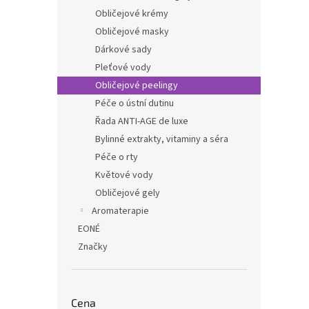
Obličejové krémy
Obličejové masky
Dárkové sady
Pleťové vody
Obličejové peelingy
Péče o ústní dutinu
Řada ANTI-AGE de luxe
Bylinné extrakty, vitaminy a séra
Péče o rty
Květové vody
Obličejové gely
Aromaterapie
EONÉ
Značky
Cena