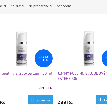
nější
Nejdražší
Nejprodávanější
Abecedně
349 Kč
–14 %
cí peeling s lávovou zemí 50 ml
JEMNÝ PEELING S JOJOBOVÝ
ESTERY 50ml
SKLADEM
Do košíku
Do
 Kč
299 Kč