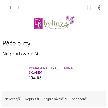
Přejít
NÁKUP
na
obsah
KOŠÍK
Péče o rty
Nejprodávanější
POMÁDA NA RTY OCHRANNÁ 6ml
SKLADEM
134 Kč
Ř
a
Nejlevnější
Nejdražší
Nejprodávanější
Abecedně
z