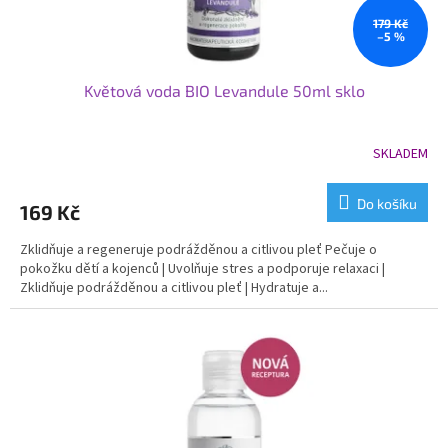
t
ů
179 Kč
–5 %
Květová voda BIO Levandule 50ml sklo
SKLADEM
Do košíku
169 Kč
Zklidňuje a regeneruje podrážděnou a citlivou pleť Pečuje o
pokožku dětí a kojenců | Uvolňuje stres a podporuje relaxaci |
Zklidňuje podrážděnou a citlivou pleť | Hydratuje a...