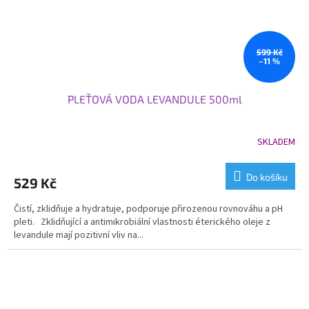
599 Kč
–11 %
PLEŤOVÁ VODA LEVANDULE 500ml
SKLADEM
Do košíku
529 Kč
Čistí, zklidňuje a hydratuje, podporuje přirozenou rovnováhu a pH
pleti. Zklidňující a antimikrobiální vlastnosti éterického oleje z
levandule mají pozitivní vliv na...