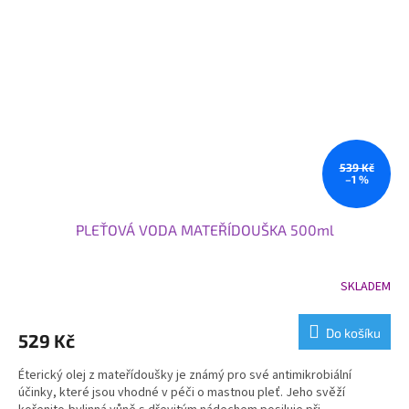
539 Kč
–1 %
PLEŤOVÁ VODA MATEŘÍDOUŠKA 500ml
SKLADEM
Do košíku
529 Kč
Éterický olej z mateřídoušky je známý pro své antimikrobiální
účinky, které jsou vhodné v péči o mastnou pleť. Jeho svěží