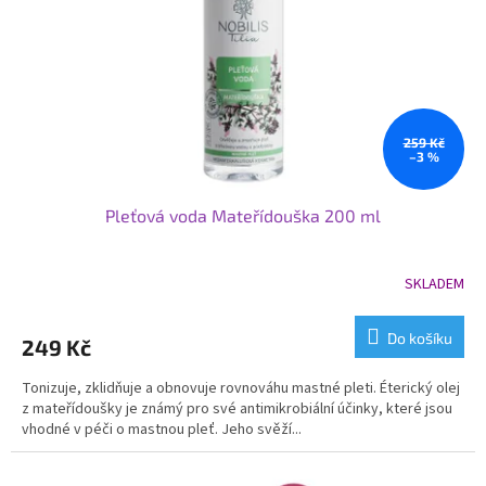
259 Kč
–3 %
Pleťová voda Mateřídouška 200 ml
SKLADEM
Průměrné
hodnocení
produktu
Do košíku
249 Kč
je
5,0
Tonizuje, zklidňuje a obnovuje rovnováhu mastné pleti. Éterický olej
z
z mateřídoušky je známý pro své antimikrobiální účinky, které jsou
5
vhodné v péči o mastnou pleť. Jeho svěží...
hvězdiček.