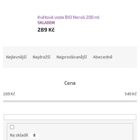
Květová voda BIO Neroli 200 ml
SKLADEM
289 Kč
Ř
a
Nejlevnější
Nejdražší
Nejprodávanější
Abecedně
z
e
n
Cena
í
p
169
Kč
549
Kč
r
o
d
u
k
t
Na skladě
8
ů