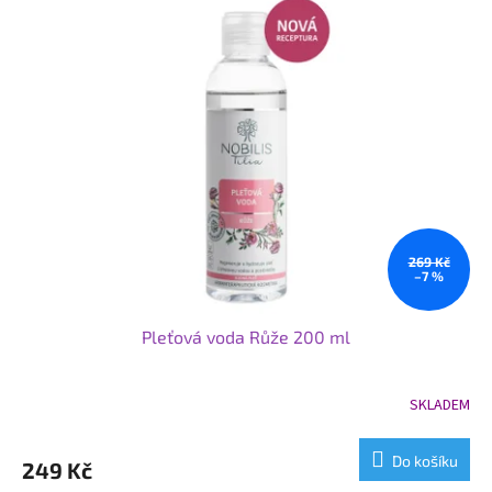
269 Kč
–7 %
Pleťová voda Růže 200 ml
SKLADEM
Průměrné
hodnocení
produktu
Do košíku
249 Kč
je
5,0