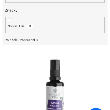
Značky
Nobilis Tilia
8
Položek k zobrazení:
8
V
ý
p
i
s
p
r
o
d
u
k