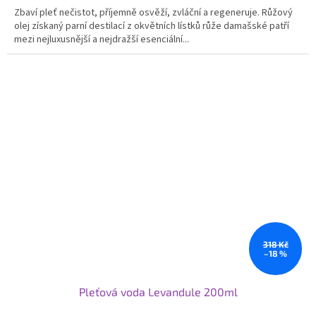
Zbaví pleť nečistot, příjemně osvěží, zvláční a regeneruje. Růžový
z
olej získaný parní destilací z okvětních lístků růže damašské patří
5
mezi nejluxusnější a nejdražší esenciální...
hvězdiček.
318 Kč
–18 %
Pleťová voda Levandule 200ml