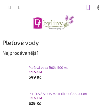
Přejít
NÁKUP
na
obsah
KOŠÍK
Pleťové vody
Nejprodávanější
Pleťová voda Růže 500 ml
SKLADEM
549 Kč
PLEŤOVÁ VODA MATEŘÍDOUŠKA 500ml
SKLADEM
529 Kč