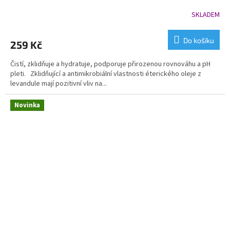
SKLADEM
Do košíku
259 Kč
Čistí, zklidňuje a hydratuje, podporuje přirozenou rovnováhu a pH
pleti. Zklidňující a antimikrobiální vlastnosti éterického oleje z
levandule mají pozitivní vliv na...
Novinka