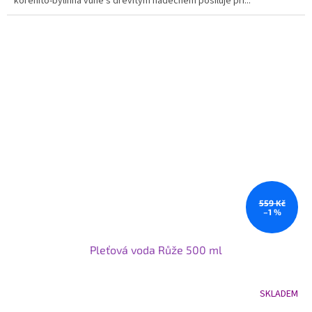
kořenito-bylinná vůně s dřevitým nádechem posiluje při...
559 Kč
–1 %
Pleťová voda Růže 500 ml
SKLADEM