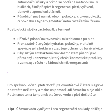
antioxidační účinky a přímo se podílí na metabolismu v
buňkách, čímž přispívá k regeneraci pleti, vyživení,
obnově a zpomalení stárnutí.
Působí příznivě na mikrobiom pokožky, citlivou pokožku,
či pokožku s hyperpigmentací nebo rozšířenými žilkami.
Postbiotická složka Lactobacillus ferment
Příznivě působí na rovnováhu mikrobiomu a pH pleti.
Prokazatelně zvyšuje hydrataci pokožky, viditelně
zpevňuje její strukturu a zlepšuje ochrannou bariéru kůže.
Díky silným antibakteriálním vlastnostem působí jako
přirozený konzervant, který chrání kosmetické produkty
a zamezuje růstu nežádoucích mikroorganismů.
Pro správnou očistu pleti dodržujte dvoufázové čištění. Nejprve
odstraňte nečistoty a make-up pomocí Odličovacího oleje Růže.
Poté naneste na tamponek pleťovou vodu a pleť dočistěte.
Tip:
Růžovou vodu využijete i pro regenerační obklady obličeje