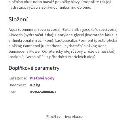
a očního okolí nebo masáž pokožky hlavy. Podpoříte tak její
hydrataci, výživu a správnou funkci mikrobiomu.
Složení
Aqua (demineralizovaná voda); Betula alba juice (březová voda);
Glycerin (hydratační látka); Pentylene glycol (hydratační látka, s
antimikrobiálním účinkem); Lactobacillus Ferment (postbiotická
složka); Panthenol (D-Panthenol, hydratační složka); Rosa
Damascena Flower Oil (éterický olej růžový z růže damašské);
Linalool*; Geraniol*.* - z přírodních éterických olejů.
Doplňkové parametry
Kategorie
:
Pleťové vody
Hmotnost
:
0.2 kg
EAN
:
8596654000463
Z
á
Zboží.cz
Heureka.cz
p
a