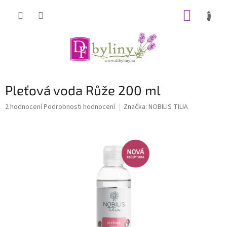
Přejít
NÁKUP
na
obsah
KOŠÍK
Pleťová voda Růže 200 ml
Průměrné
2 hodnocení
Podrobnosti hodnocení
Značka:
NOBILIS TILIA
hodnocení
produktu
je
5,0
z
5
hvězdiček.