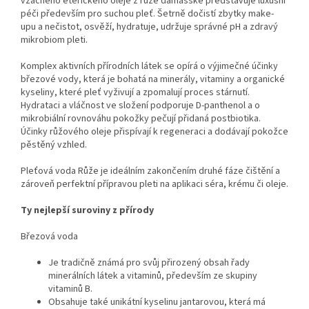
vzácného éterického oleje z růže damašské představuje luxusní
péči především pro suchou pleť. Šetrně dočistí zbytky make-
upu a nečistot, osvěží, hydratuje, udržuje správné pH a zdravý
mikrobiom pleti.
Komplex aktivních přírodních látek se opírá o výjimečné účinky
březové vody, která je bohatá na minerály, vitaminy a organické
kyseliny, které pleť vyživují a zpomalují proces stárnutí.
Hydrataci a vláčnost ve složení podporuje D-panthenol a o
mikrobiální rovnováhu pokožky pečují přidaná postbiotika.
Účinky růžového oleje přispívají k regeneraci a dodávají pokožce
pěstěný vzhled.
Pleťová voda Růže je ideálním zakončením druhé fáze čištění a
zároveň perfektní přípravou pleti na aplikaci séra, krému či oleje.
Ty nejlepší suroviny z
přírody
Březová voda
Je tradičně známá pro svůj přirozený obsah řady
minerálních látek a vitaminů, především ze skupiny
vitaminů B.
Obsahuje také unikátní kyselinu jantarovou, která má