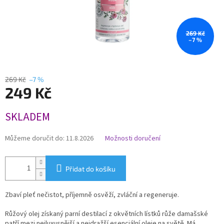
269 Kč
–7 %
269 Kč
–7 %
249 Kč
Měrná
SKLADEM
cena:
Můžeme doručit do:
11.8.2026
Možnosti doručení
Přidat do košíku
Zbaví pleť nečistot, příjemně osvěží, zvláční a regeneruje.
Růžový olej získaný parní destilací z okvětních lístků růže damašské
patří mezi nejluxusnější a nejdražší esenciální oleje na světě. Má