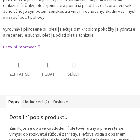
omlazující účinky, pleť zjemňuje a pomáhá předcházet tvorbě vrásek.
Jeho vůně je symbolem ženskosti a vnitřní rovnováhy, zklidní vaši mysl
a navodí pocit pohody.
Vyrovnává přirozené pH pleti | Pečuje o mikrobiom pokožky | Hydratuje
a regeneruje suchou pleť | Dočistí pleť a tonizuje.
Detailní informace
ZEPTAT SE
HLÍDAT
SDÍLET
Popis
Hodnocení (2)
Diskuze
Detailní popis produktu
Zamilujte se do své každodenní pleťové rutiny a přeneste se
v mysli do rozkvetlé růžové zahrady. Pleťová voda s obsahem