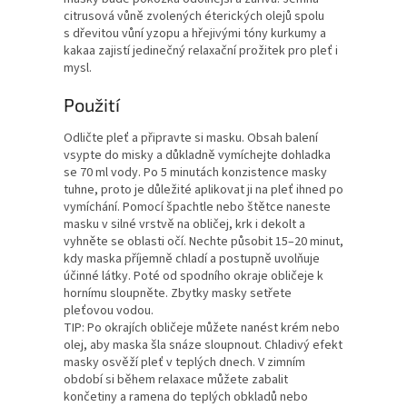
citrusová vůně zvolených éterických olejů spolu
s dřevitou vůní yzopu a hřejivými tóny kurkumy a
kakaa zajistí jedinečný relaxační prožitek pro pleť i
mysl.
Použití
Odličte pleť a připravte si masku. Obsah balení
vsypte do misky a důkladně vymíchejte dohladka
se 70 ml vody. Po 5 minutách konzistence masky
tuhne, proto je důležité aplikovat ji na pleť ihned po
vymíchání. Pomocí špachtle nebo štětce naneste
masku v silné vrstvě na obličej, krk i dekolt a
vyhněte se oblasti očí. Nechte působit 15–20 minut,
kdy maska příjemně chladí a postupně uvolňuje
účinné látky. Poté od spodního okraje obličeje k
hornímu sloupněte. Zbytky masky setřete
pleťovou vodou.
TIP: Po okrajích obličeje můžete nanést krém nebo
olej, aby maska šla snáze sloupnout. Chladivý efekt
masky osvěží pleť v teplých dnech. V zimním
období si během relaxace můžete zabalit
končetiny a ramena do teplých obkladů nebo