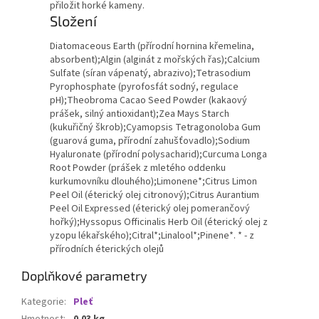
přiložit horké kameny.
Složení
Diatomaceous Earth (přírodní hornina křemelina,
absorbent);Algin (alginát z mořských řas);Calcium
Sulfate (síran vápenatý, abrazivo);Tetrasodium
Pyrophosphate (pyrofosfát sodný, regulace
pH);Theobroma Cacao Seed Powder (kakaový
prášek, silný antioxidant);Zea Mays Starch
(kukuřičný škrob);Cyamopsis Tetragonoloba Gum
(guarová guma, přírodní zahušťovadlo);Sodium
Hyaluronate (přírodní polysacharid);Curcuma Longa
Root Powder (prášek z mletého oddenku
kurkumovníku dlouhého);Limonene*;Citrus Limon
Peel Oil (éterický olej citronový);Citrus Aurantium
Peel Oil Expressed (éterický olej pomerančový
hořký);Hyssopus Officinalis Herb Oil (éterický olej z
yzopu lékařského);Citral*;Linalool*;Pinene*. * - z
přírodních éterických olejů
Doplňkové parametry
Kategorie
:
Pleť