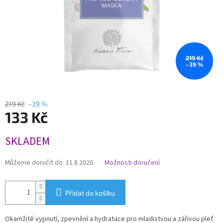
219 Kč
–39 %
219 Kč
–39 %
133 Kč
Měrná
SKLADEM
cena:
Můžeme doručit do:
11.8.2026
Možnosti doručení
Přidat do košíku
Okamžité vypnutí, zpevnění a hydratace pro mladistvou a zářivou pleť