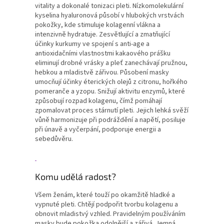
vitality a dokonalé tonizaci pleti. Nízkomolekulární
kyselina hyaluronová působí v hlubokých vrstvách
pokožky, kde stimuluje kolagenní vlákna a
intenzivně hydratuje. Zesvětlující a zmatňující
účinky kurkumy ve spojení s anti-age a
antioxidačními vlastnostmi kakaového prášku
eliminují drobné vrásky a pleť zanechávají pružnou,
hebkou a mladistvě zářivou. Působení masky
umocňují účinky éterických olejů z citronu, hořkého
pomeranče a yzopu. Snižují aktivitu enzymů, které
způsobují rozpad kolagenu, čímž pomáhají
zpomalovat proces stárnutí pleti. Jejich lehká svěží
vůně harmonizuje při podráždění a napětí, posiluje
při únavě a vyčerpání, podporuje energii a
sebedůvěru.
Komu udělá radost?
Všem ženám, které touží po okamžitě hladké a
vypnuté pleti. Chtějí podpořit tvorbu kolagenu a
obnovit mladistvý vzhled. Pravidelným používáním
masky bude pokožka odolnější a zářivá. Jemná