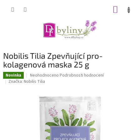
Přejít
NÁKUP
na
obsah
KOŠÍK
Nobilis Tilia Zpevňující pro-
kolagenová maska 25 g
Průměrné
Neohodnoceno
Podrobnosti hodnocení
Novinka
hodnocení
Značka:
Nobilis Tilia
produktu
je
0,0
z
5
hvězdiček.