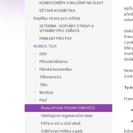
KONDICIONÉRY A BALZÁMY NA VLASY
Hýčk
DĚTSKÁ KOSMETIKA
před
Doplňky stravy pro zvířata
odum
VETERINA - DOPLŇKY STRAVY A
VITAMÍNY PRO ZVÍŘATA
Uniká
franc
PAMLSKY PRO PSY
z pok
NOBILIS TILIA
DNA 
tvor
Děti
dodáv
Přírodní lékárna
Pánská kosmetika
Hedv
a me
Těhotenství
Tělo
Ty n
Biofáze
Fran
Pleť
Řada LIPOVÁ PROAKTIVNÍ PÉČE
Obličejové regenerační oleje
Péče o oči a oční okolí
Odličovací mléka a gely
Extra