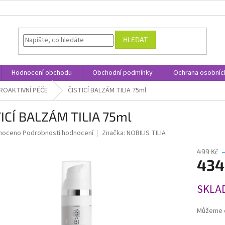
HLEDAT
Hodnocení obchodu
Obchodní podmínky
Ochrana osobníc
PROAKTIVNÍ PÉČE
ČISTICÍ BALZÁM TILIA 75ml
ICÍ BALZÁM TILIA 75ml
né
noceno
Podrobnosti hodnocení
Značka:
NOBILIS TILIA
ní
u
499 Kč
434
Měrná
SKLA
cena:
ek.
Můžeme d