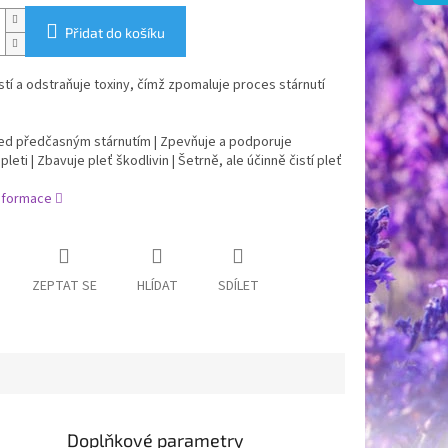
Přidat do košíku
tí a odstraňuje toxiny, čímž zpomaluje proces stárnutí
řed předčasným stárnutím | Zpevňuje a podporuje
leti | Zbavuje pleť škodlivin | Šetrně, ale účinně čistí pleť
informace
ZEPTAT SE
HLÍDAT
SDÍLET
Doplňkové parametry