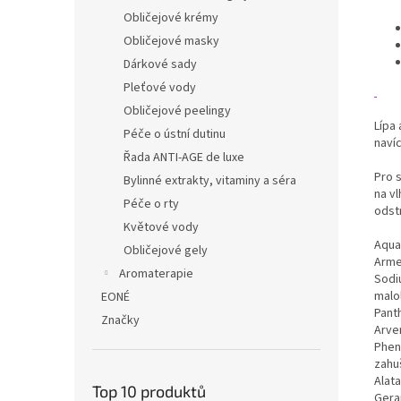
Obličejové krémy
Obličejové masky
Dárkové sady
Pleťové vody
Obličejové peelingy
Lípa 
Péče o ústní dutinu
naví
Řada ANTI-AGE de luxe
Pro 
Bylinné extrakty, vitaminy a séra
na v
Péče o rty
odst
Květové vody
Aqua 
Obličejové gely
Arme
Aromaterapie
Sodiu
malol
EONÉ
Panth
Značky
Arven
Phen
zahuš
Alata
Top 10 produktů
Geran