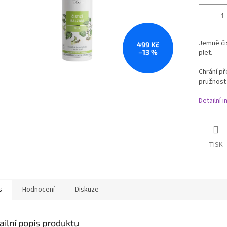
Jemně čis
499 Kč
–13 %
plet.
Chrání p
pružnost p
Detailní 
TISK
s
Hodnocení
Diskuze
ailní popis produktu