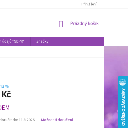
Přihlášení
NÁKUPNÍ
Prázdný košík
KOŠÍK
h údajů "GDPR"
Značky
–13 %
 Kč
DEM
oručit do:
11.8.2026
Možnosti doručení