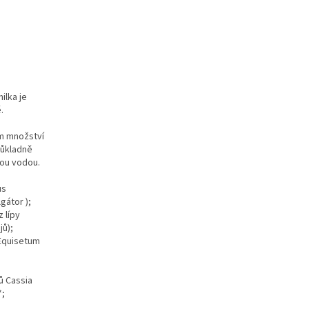
.
ilka je
.
ém množství
důkladně
vou vodou.
us
gátor );
 lípy
jů);
; Equisetum
tů Cassia
*;