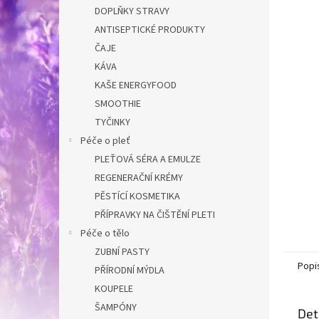
n
DOPLŇKY STRAVY
e
ANTISEPTICKÉ PRODUKTY
l
ČAJE
KÁVA
KAŠE ENERGYFOOD
SMOOTHIE
TYČINKY
Péče o pleť
PLEŤOVÁ SÉRA A EMULZE
REGENERAČNÍ KRÉMY
PĚSTÍCÍ KOSMETIKA
PŘÍPRAVKY NA ČIŠTĚNÍ PLETI
Péče o tělo
ZUBNÍ PASTY
Popi
PŘÍRODNÍ MÝDLA
KOUPELE
ŠAMPÓNY
Det