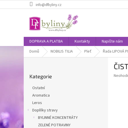
Přejít
info@dfbyliny.cz
na
obsah
DOPRAVA A PLATBA
Kontakty
Napište nám
Domů
NOBILIS TILIA
Pleť
Řada LIPOVÁ 
P
ČIST
o
Přeskočit
s
Průměr
Neohod
Kategorie
kategorie
t
hodnoce
r
produkt
Ostatní
a
je
Aromatica
0,0
n
z
Leros
n
5
í
Doplňky stravy
hvězdič
p
BYLINNÉ KONCENTRÁTY
a
ZELENÉ POTRAVINY