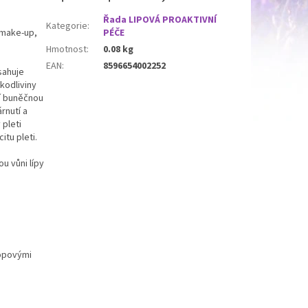
Řada LIPOVÁ PROAKTIVNÍ
Kategorie
:
 make-up,
PÉČE
Hmotnost
:
0.08 kg
EAN
:
8596654002252
bsahuje
kodliviny
ní buněčnou
rnutí a
 pleti
itu pleti.
u vůni lípy
topovými