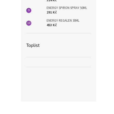
324 Kč
ENERGY SPIRON SPRAY 50ML
291 Kč
ENERGY REGALEN 30ML
453 Kč
Toplist
Z
á