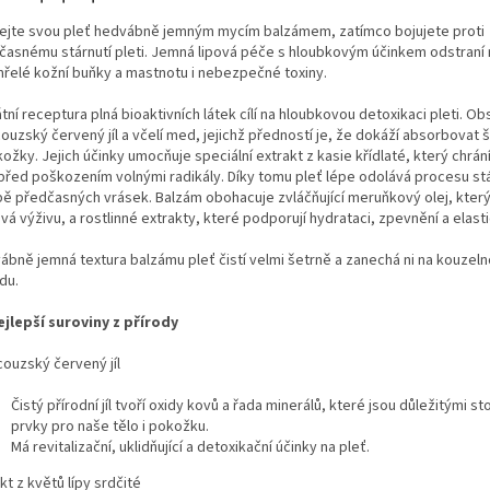
ejte svou pleť hedvábně jemným mycím balzámem, zatímco bojujete proti
časnému stárnutí pleti. Jemná lipová péče s hloubkovým účinkem odstraní
řelé kožní buňky a mastnotu i nebezpečné toxiny.
tní receptura plná bioaktivních látek cílí na hloubkovou detoxikaci pleti. O
ouzský červený jíl a včelí med, jejichž předností je, že dokáží absorbovat š
ožky. Jejich účinky umocňuje speciální extrakt z kasie křídlaté, který chrá
před poškozením volnými radikály. Díky tomu pleť lépe odolává procesu stá
bě předčasných vrásek. Balzám obohacuje zvláčňující meruňkový olej, který
á výživu, a rostlinné extrakty, které podporují hydrataci, zpevnění a elastic
ábně jemná textura balzámu pleť čistí velmi šetrně a zanechá ni na kouzelno
du.
ejlepší suroviny z přírody
couzský červený jíl
Čistý přírodní jíl tvoří oxidy kovů a řada minerálů, které jsou důležitými s
prvky pro naše tělo i pokožku.
Má revitalizační, uklidňující a detoxikační účinky na pleť.
kt z květů lípy srdčité