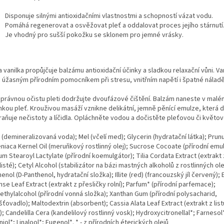
Disponuje silnými antioxidačními vlastnostmi a schopností vázat vodu.
Pomáhá regenerovat a osvěžovat pleť a oddalovat proces jejího stárnutí
Je vhodný pro sušší pokožku se sklonem pro jemné vrásky.
a vanilka propůjčuje balzámu antioxidační účinky a sladkou relaxační vůni. Van
c úžasným přírodním pomocníkem při stresu, vnitřním napětí i špatné náladě
správnou očistu pleti dodržujte dvoufázové čištění. Balzám naneste v mal
lhkou pleť. Krouživou masáží vznikne delikátní, jemně pěnící emulze, která 
raňuje nečistoty a líčidla. Opláchněte vodou a dočistěte pleťovou či květo
(demineralizovaná voda); Mel (včelí med); Glycerin (hydratační látka); Prun
niaca Kernel Oil (meruňkový rostlinný olej); Sucrose Cocoate (přírodní emul
m Stearoyl Lactylate (přírodní koemulgátor); Tilia Cordata Extract (extrakt z
isté); Cetyl Alcohol (stabilizátor na bázi mastných alkoholů z rostlinných ole
enol (D-Panthenol, hydratační složka); Illite (red) (francouzský jíl červený)
se Leaf Extract (extrakt z přesličky rolní); Parfum* (přírodní parfemace);
ethylalcohol (přírodní vonná složka); Xanthan Gum (přírodní polysacharid,
ťovadlo); Maltodextrin (absorbent); Cassia Alata Leaf Extract (extrakt z lis
); Candelilla Cera (kandelilový rostlinný vosk); Hydroxycitronellal*; Farnesol
iol*; Linalool*; Eugenol*. * - z přírodních éterických olejů